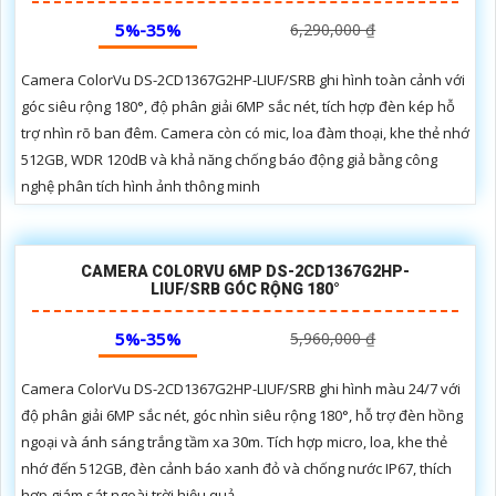
5%-35%
6,290,000 ₫
Camera ColorVu DS-2CD1367G2HP-LIUF/SRB ghi hình toàn cảnh với
góc siêu rộng 180°, độ phân giải 6MP sắc nét, tích hợp đèn kép hỗ
trợ nhìn rõ ban đêm. Camera còn có mic, loa đàm thoại, khe thẻ nhớ
512GB, WDR 120dB và khả năng chống báo động giả bằng công
nghệ phân tích hình ảnh thông minh
CAMERA COLORVU 6MP DS-2CD1367G2HP-
LIUF/SRB GÓC RỘNG 180°
5%-35%
5,960,000 ₫
Camera ColorVu DS-2CD1367G2HP-LIUF/SRB ghi hình màu 24/7 với
độ phân giải 6MP sắc nét, góc nhìn siêu rộng 180°, hỗ trợ đèn hồng
ngoại và ánh sáng trắng tầm xa 30m. Tích hợp micro, loa, khe thẻ
nhớ đến 512GB, đèn cảnh báo xanh đỏ và chống nước IP67, thích
hợp giám sát ngoài trời hiệu quả