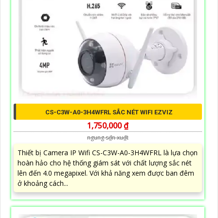
CS-C3W-A0-3H4WFRL SẮC NÉT WIFI EZVIZ
1,750,000 ₫
ngung s₫n xu₫t
Thiết bị Camera IP Wifi CS-C3W-A0-3H4WFRL là lựa chọn
hoàn hảo cho hệ thống giám sát với chất lượng sắc nét
lên đến 4.0 megapixel. Với khả năng xem được ban đêm
ở khoảng cách...