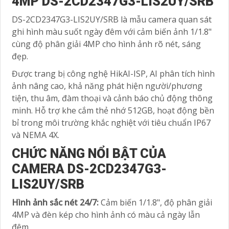
4MP DS-2CD2347G3-LIS2UY/SRB
DS-2CD2347G3-LIS2UY/SRB là mẫu camera quan sát
ghi hình màu suốt ngày đêm với cảm biến ảnh 1/1.8"
cùng độ phân giải 4MP cho hình ảnh rõ nét, sáng
đẹp.
Được trang bị công nghệ HikAI-ISP, AI phân tích hình
ảnh nâng cao, khả năng phát hiện người/phương
tiện, thu âm, đàm thoại và cảnh báo chủ động thông
minh. Hỗ trợ khe cắm thẻ nhớ 512GB, hoạt động bền
bỉ trong môi trường khắc nghiệt với tiêu chuẩn IP67
và NEMA 4X.
CHỨC NĂNG NỔI BẬT CỦA
CAMERA DS-2CD2347G3-
LIS2UY/SRB
Hình ảnh sắc nét 24/7:
Cảm biến 1/1.8", độ phân giải
4MP và đèn kép cho hình ảnh có màu cả ngày lẫn
đêm.