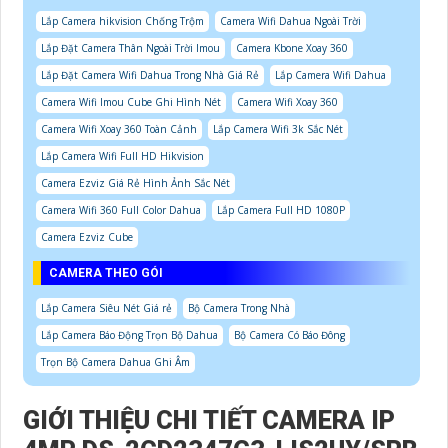
Lắp Camera hikvision Chống Trộm
Camera Wifi Dahua Ngoài Trời
Lắp Đặt Camera Thân Ngoài Trời Imou
Camera Kbone Xoay 360
Lắp Đặt Camera Wifi Dahua Trong Nhà Giá Rẻ
Lắp Camera Wifi Dahua
Camera Wifi Imou Cube Ghi Hình Nét
Camera Wifi Xoay 360
Camera Wifi Xoay 360 Toàn Cảnh
Lắp Camera Wifi 3k Sắc Nét
Lắp Camera Wifi Full HD Hikvision
Camera Ezviz Giá Rẻ Hình Ảnh Sắc Nét
Camera Wifi 360 Full Color Dahua
Lắp Camera Full HD 1080P
Camera Ezviz Cube
CAMERA THEO GÓI
Lắp Camera Siêu Nét Giá rẻ
Bộ Camera Trong Nhà
Lắp Camera Báo Động Trọn Bộ Dahua
Bộ Camera Có Báo Đông
Trọn Bộ Camera Dahua Ghi Âm
GIỚI THIỆU CHI TIẾT CAMERA IP