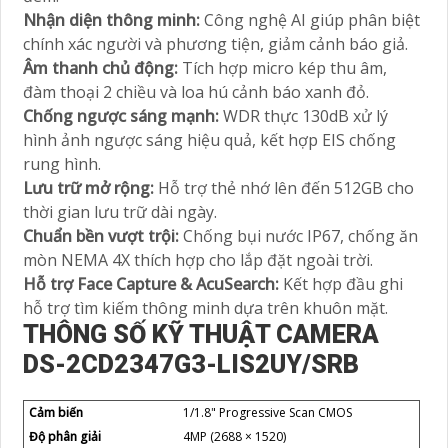
Nhận diện thông minh:
Công nghệ AI giúp phân biệt
chính xác người và phương tiện, giảm cảnh báo giả.
Âm thanh chủ động:
Tích hợp micro kép thu âm,
đàm thoại 2 chiều và loa hú cảnh báo xanh đỏ.
Chống ngược sáng mạnh:
WDR thực 130dB xử lý
hình ảnh ngược sáng hiệu quả, kết hợp EIS chống
rung hình.
Lưu trữ mở rộng:
Hỗ trợ thẻ nhớ lên đến 512GB cho
thời gian lưu trữ dài ngày.
Chuẩn bền vượt trội:
Chống bụi nước IP67, chống ăn
mòn NEMA 4X thích hợp cho lắp đặt ngoài trời.
Hỗ trợ Face Capture & AcuSearch:
Kết hợp đầu ghi
hỗ trợ tìm kiếm thông minh dựa trên khuôn mặt.
THÔNG SỐ KỸ THUẬT CAMERA
DS-2CD2347G3-LIS2UY/SRB
Cảm biến
1/1.8" Progressive Scan CMOS
Độ phân giải
4MP (2688 × 1520)