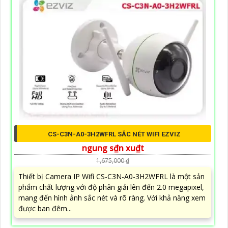
CS-C3N-A0-3H2WFRL SẮC NÉT WIFI EZVIZ
ngung s₫n xu₫t
1,675,000 ₫
Thiết bị Camera IP Wifi CS-C3N-A0-3H2WFRL là một sản
phẩm chất lượng với độ phân giải lên đến 2.0 megapixel,
mang đến hình ảnh sắc nét và rõ ràng. Với khả năng xem
được ban đêm...