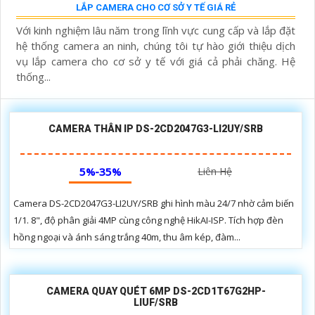
LẮP CAMERA CHO CƠ SỞ Y TẾ GIÁ RẺ
Với kinh nghiệm lâu năm trong lĩnh vực cung cấp và lắp đặt
hệ thống camera an ninh, chúng tôi tự hào giới thiệu dịch
vụ lắp camera cho cơ sở y tế với giá cả phải chăng. Hệ
thống...
CAMERA THÂN IP DS-2CD2047G3-LI2UY/SRB
5%-35%
Liên Hệ
Camera DS-2CD2047G3-LI2UY/SRB ghi hình màu 24/7 nhờ cảm biến
1/1. 8", độ phân giải 4MP cùng công nghệ HikAI-ISP. Tích hợp đèn
hồng ngoại và ánh sáng trắng 40m, thu âm kép, đàm...
CAMERA QUAY QUÉT 6MP DS-2CD1T67G2HP-
LIUF/SRB