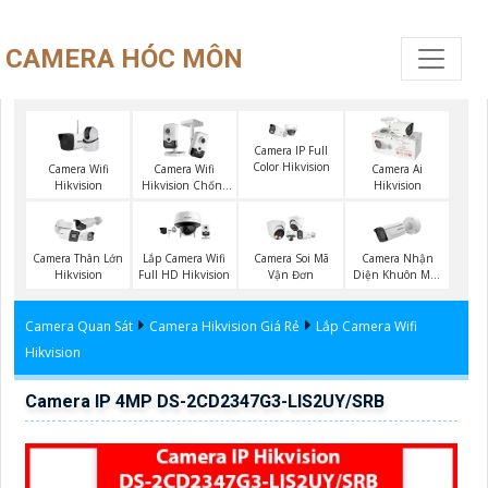
CAMERA HÓC MÔN
Camera IP Full
Color Hikvision
Camera Wifi
Camera Wifi
Camera Ai
Hikvision
Hikvision Chống
Hikvision
Trộm
Camera Nhận
Camera Thân Lớn
Lắp Camera Wifi
Camera Soi Mã
Diện Khuôn Mặt
Hikvision
Full HD Hikvision
Vận Đơn
Hikvision
Camera Quan Sát
Camera Hikvision Giá Rẻ
Lắp Camera Wifi
Hikvision
Camera IP 4MP DS-2CD2347G3-LIS2UY/SRB