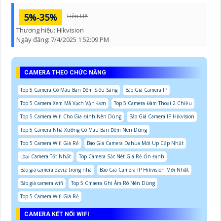
5%-35%
Liên Hệ
Thương hiệu:
Hikvision
Ngày đăng:
7/4/2025 1:52:09 PM
CAMERA THEO CHỨC NĂNG
Top 5 Camera Có Màu Ban Đêm Siêu Sáng
Báo Giá Camera IP
Top 5 Camera Xem Mã Vạch Vận Đơn
Top 5 Camera Đàm Thoại 2 Chiều
Top 5 Camera Wifi Cho Gia Đình Nên Dùng
Báo Giá Camera IP Hikvision
Top 5 Camera Nhà Xưởng Có Màu Ban Đêm Nên Dùng
Top 5 Camera Wifi Giá Rẻ
Báo Giá Camera Dahua Mới Up Cập Nhật
Loại Camera Tốt Nhất
Top Camera Sắc Nét Giá Rẻ Ổn Định
Báo giá camera ezviz trong nhà
Báo Giá Camera IP Hikvision Mới Nhất
Báo giá camera wifi
Top 5 Cmaera Ghi Âm Rõ Nên Dùng
Top 5 Camera Wifi Giá Rẻ
CAMERA KẾT NỐI WIFI