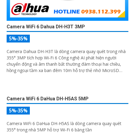
Camera WiFi 6 Dahua DH-H3T 3MP
5%-35%
Camera Dahua DH-H3T là dòng camera quay quét trong nhà
355° 3MP tích hợp Wi-Fi 6 Công nghệ AI phát hiện người
chuyển động và âm thanh bất thường đàm thoại hai chiều,
hồng ngoại tầm xa ban đêm 10m hỗ trợ thẻ nhớ MicroSD
256GB ONVIF và điều khiển từ xa qua ứng dụng DMSS
Camera WiFi 6 DaHua DH-H5AS 5MP
5%-35%