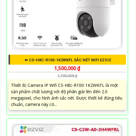
➠ CS-H8C-R100-1K2WKFL SẮC NÉT WIFI EZVIZ
1,500,000 ₫
1,700,000 ₫
Thiết Bị Camera IP Wifi CS-H8c-R100-1K2WKFL là một
sản phẩm chất lượng với độ phân giải lên đến 2.0
megapixel, cho hình ảnh sắc nét. Được thiết kế đúng tiêu
chuẩn, camera này có...