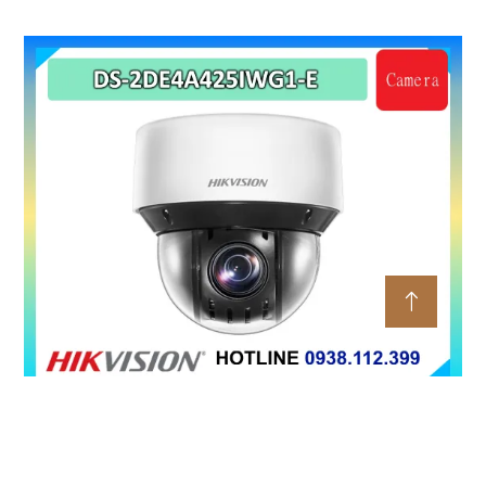
Camera WiFi 6 DaHua DH-H5AS là dòng camera quay quét
355° trong nhà 5MP hỗ trợ Wi-Fi 6 băng tần