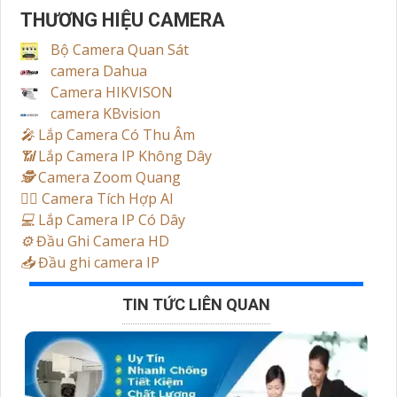
THƯƠNG HIỆU CAMERA
Bộ Camera Quan Sát
camera Dahua
Camera HIKVISON
camera KBvision
️🎤️
Lắp Camera Có Thu Âm
📶
Lắp Camera IP Không Dây
🕵️
Camera Zoom Quang
🧛‍♀️
Camera Tích Hợp AI
💻
Lắp Camera IP Có Dây
⚙️
Đầu Ghi Camera HD
📥
Đầu ghi camera IP
TIN TỨC LIÊN QUAN