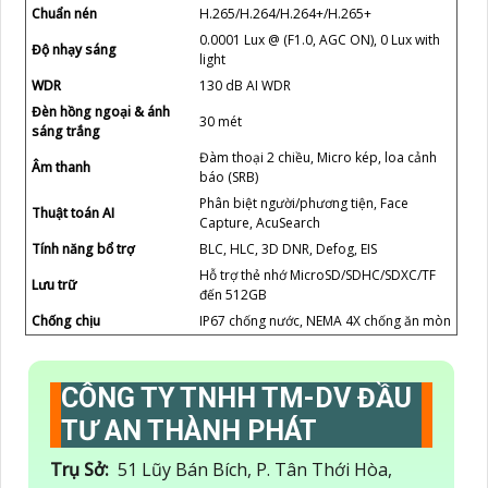
Chuẩn nén
H.265/H.264/H.264+/H.265+
0.0001 Lux @ (F1.0, AGC ON), 0 Lux with
Độ nhạy sáng
light
WDR
130 dB AI WDR
Đèn hồng ngoại & ánh
30 mét
sáng trắng
Đàm thoại 2 chiều, Micro kép, loa cảnh
Âm thanh
báo (SRB)
Phân biệt người/phương tiện, Face
Thuật toán AI
Capture, AcuSearch
Tính năng bổ trợ
BLC, HLC, 3D DNR, Defog, EIS
Hỗ trợ thẻ nhớ MicroSD/SDHC/SDXC/TF
Lưu trữ
đến 512GB
Chống chịu
IP67 chống nước, NEMA 4X chống ăn mòn
CÔNG TY TNHH TM-DV ĐẦU
TƯ AN THÀNH PHÁT
Trụ Sở:
51 Lũy Bán Bích, P. Tân Thới Hòa,