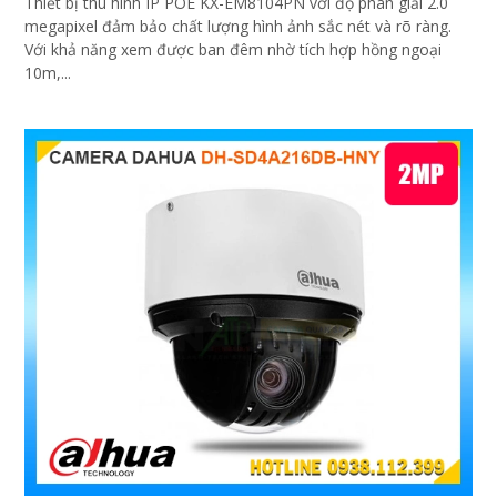
Thiết bị thu hình IP POE KX-EM8104PN với độ phân giải 2.0
megapixel đảm bảo chất lượng hình ảnh sắc nét và rõ ràng.
Với khả năng xem được ban đêm nhờ tích hợp hồng ngoại
10m,...