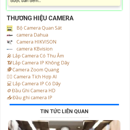
được ban đêm...
THƯƠNG HIỆU CAMERA
Bộ Camera Quan Sát
camera Dahua
Camera HIKVISON
camera KBvision
️🎤️
Lắp Camera Có Thu Âm
📶
Lắp Camera IP Không Dây
🕵️
Camera Zoom Quang
🧛‍♀️
Camera Tích Hợp AI
💻
Lắp Camera IP Có Dây
⚙️
Đầu Ghi Camera HD
📥
Đầu ghi camera IP
TIN TỨC LIÊN QUAN