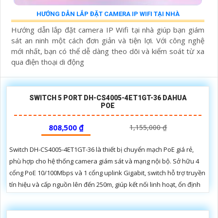
HƯỚNG DẪN LẮP ĐẶT CAMERA IP WIFI TẠI NHÀ
Hướng dẫn lắp đặt camera IP Wifi tại nhà giúp bạn giám
sát an ninh một cách đơn giản và tiện lợi. Với công nghệ
mới nhất, bạn có thể dễ dàng theo dõi và kiểm soát từ xa
qua điện thoại di động
SWITCH 5 PORT DH-CS4005-4ET1GT-36 DAHUA
POE
808,500 ₫
1,155,000 ₫
Switch DH-CS4005-4ET1GT-36 là thiết bị chuyển mạch PoE giá rẻ,
phù hợp cho hệ thống camera giám sát và mạng nội bộ. Sở hữu 4
cổng PoE 10/100Mbps và 1 cổng uplink Gigabit, switch hỗ trợ truyền
tín hiệu và cấp nguồn lên đến 250m, giúp kết nối linh hoạt, ổn định