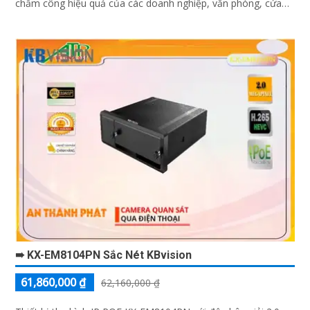
chấm công hiệu quả của các doanh nghiệp, văn phòng, cửa
hàng, và nhiều nơi khác
➠ KX-EM8104PN Sắc Nét KBvision
61,860,000 ₫
62,160,000 ₫