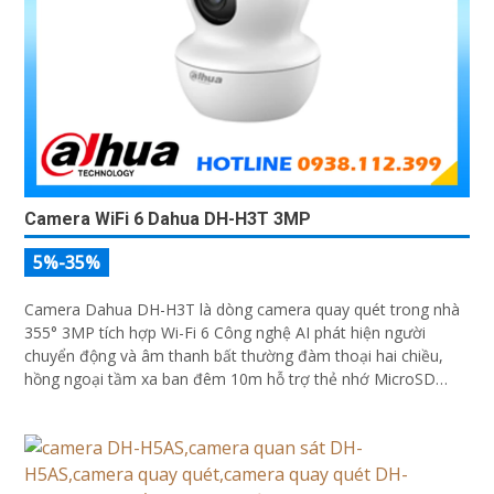
Camera WiFi 6 Dahua DH-H3T 3MP
5%-35%
Camera Dahua DH-H3T là dòng camera quay quét trong nhà
355° 3MP tích hợp Wi-Fi 6 Công nghệ AI phát hiện người
chuyển động và âm thanh bất thường đàm thoại hai chiều,
hồng ngoại tầm xa ban đêm 10m hỗ trợ thẻ nhớ MicroSD
256GB ONVIF và điều khiển từ xa qua ứng dụng DMSS