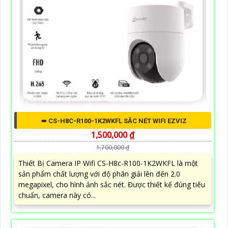
➠ CS-H8C-R100-1K2WKFL SẮC NÉT WIFI EZVIZ
1,500,000 ₫
1,700,000 ₫
Thiết Bị Camera IP Wifi CS-H8c-R100-1K2WKFL là một
sản phẩm chất lượng với độ phân giải lên đến 2.0
megapixel, cho hình ảnh sắc nét. Được thiết kế đúng tiêu
chuẩn, camera này có...