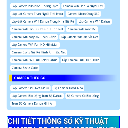
Lắp Camera hikvision Chống Trộm
Camera Wifi Dahua Ngoài Trời
Lắp Đặt Camera Thân Ngoài Trời Imou
Camera Kbone Xoay 360
Lắp Đặt Camera Wifi Dahua Trong Nhà Giá Rẻ
Lắp Camera Wifi Dahua
Camera Wifi Imou Cube Ghi Hình Nét
Camera Wifi Xoay 360
Camera Wifi Xoay 360 Toàn Cảnh
Lắp Camera Wifi 3k Sắc Nét
Lắp Camera Wifi Full HD Hikvision
Camera Ezviz Giá Rẻ Hình Ảnh Sắc Nét
Camera Wifi 360 Full Color Dahua
Lắp Camera Full HD 1080P
Camera Ezviz Cube
CAMERA THEO GÓI
Lắp Camera Siêu Nét Giá rẻ
Bộ Camera Trong Nhà
Lắp Camera Báo Động Trọn Bộ Dahua
Bộ Camera Có Báo Đông
Trọn Bộ Camera Dahua Ghi Âm
CHI TIẾT THÔNG SỐ KỸ THUẬT