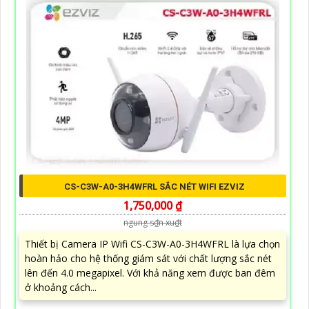
CS-C3W-A0-3H4WFRL SẮC NÉT WIFI EZVIZ
1,750,000 ₫
ngung s₫n xu₫t
Thiết bị Camera IP Wifi CS-C3W-A0-3H4WFRL là lựa chọn
hoàn hảo cho hệ thống giám sát với chất lượng sắc nét
lên đến 4.0 megapixel. Với khả năng xem được ban đêm
ở khoảng cách...