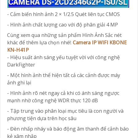
CAMERA DS-2CD2346G2P-ISU/SL
- Cảm biến hình ảnh 2 × 1/2.5 Quét liên tục CMOS
- Hình ảnh chất lượng cao với độ phân giải 4 MP
Cùng xem qua những sản phẩm Hình Ảnh Sắc nét
khác để thêm lựa chọn nhé!:
Camera IP WIFI KBONE
KN-H41P
- Hiệu suất ánh sáng yếu tuyệt vời với công nghệ
DarkFighter
- Một hình ảnh thể hiện tất cả các cảnh được máy
ảnh ghi lại
- Hình ảnh rõ nét ngay cả khi có ánh sáng ngược
mạnh nhờ công nghệ WDR thực 120 dB
- Tập trung vào phân loại mục tiêu là con người và
phương tiện dựa trên học sâu
- Đèn nhấp nháy và báo động âm thanh để cảnh báo
kẻ xâm nhập