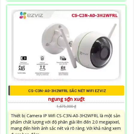
CS-C3N-A0-3H2WFRL SẮC NÉT WIFI EZVIZ
ngung s₫n xu₫t
1,675,000 ₫
Thiết bị Camera IP Wifi CS-C3N-A0-3H2WFRL là một sản
phẩm chất lượng với độ phân giải lên đến 2.0 megapixel,
mang đến hình ảnh sắc nét và rõ ràng. Với khả năng xem