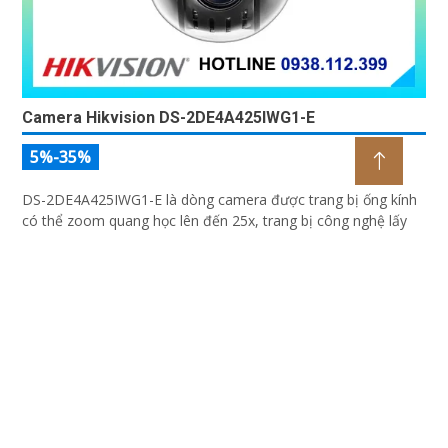
Camera Hikvision DS-2DE4A425IWG1-E
5%-35%
DS-2DE4A425IWG1-E là dòng camera được trang bị ống kính
có thể zoom quang học lên đến 25x, trang bị công nghệ lấy
nét tự động Self-learning, trang bị tính năng Ai nhận diện chính
xác tích hợp AcuSearch khi kết hợp chung với đầu ghi hình,
nhìn ban đêm bằng hồng ngoại 50m