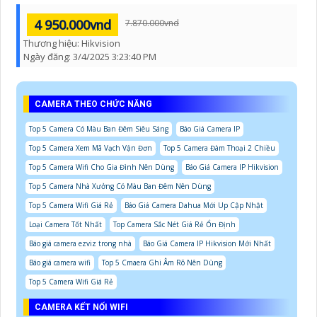
4 950.000vnd
7.870.000vnd
Thương hiệu:
Hikvision
Ngày đăng:
3/4/2025 3:23:40 PM
CAMERA THEO CHỨC NĂNG
Top 5 Camera Có Màu Ban Đêm Siêu Sáng
Báo Giá Camera IP
Top 5 Camera Xem Mã Vạch Vận Đơn
Top 5 Camera Đàm Thoại 2 Chiều
Top 5 Camera Wifi Cho Gia Đình Nên Dùng
Báo Giá Camera IP Hikvision
Top 5 Camera Nhà Xưởng Có Màu Ban Đêm Nên Dùng
Top 5 Camera Wifi Giá Rẻ
Báo Giá Camera Dahua Mới Up Cập Nhật
Loại Camera Tốt Nhất
Top Camera Sắc Nét Giá Rẻ Ổn Định
Báo giá camera ezviz trong nhà
Báo Giá Camera IP Hikvision Mới Nhất
Báo giá camera wifi
Top 5 Cmaera Ghi Âm Rõ Nên Dùng
Top 5 Camera Wifi Giá Rẻ
CAMERA KẾT NỐI WIFI