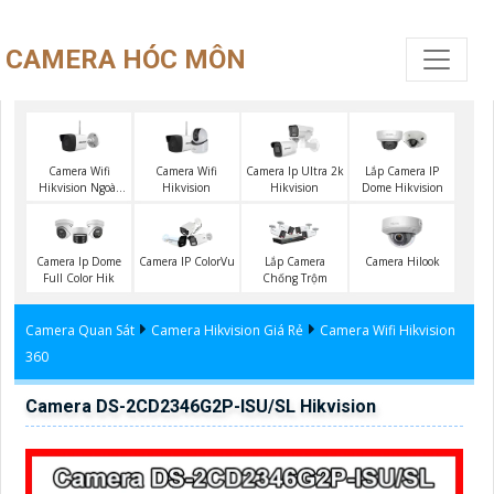
CAMERA HÓC MÔN
Camera Wifi
Camera Wifi
Camera Ip Ultra 2k
Lắp Camera IP
Hikvision Ngoài
Hikvision
Hikvision
Dome Hikvision
Trời
Camera Hilook
Camera Ip Dome
Camera IP ColorVu
Lắp Camera
Full Color Hik
Chống Trộm
Camera Quan Sát
Camera Hikvision Giá Rẻ
Camera Wifi Hikvision
360
Camera DS-2CD2346G2P-ISU/SL Hikvision