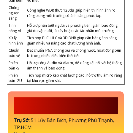
ban đêm
40 mét.
Chống
Công nghệ WDR thực 120dB giúp hiển thị hình ảnh rõ
ngược
ràng trong môi trường có ánh sáng phức tạp.
sáng
Tính
Hỗ trợ phân biệt người và phương tiện, giảm báo động
năng AI
giả do vật nuôi, lá cây hoặc các tác nhân môi trường.
Xử lý
Tích hợp BLC, HLC và 3D DNR giúp cân bằng ánh sáng,
hình ảnh
giảm nhiễu và nâng cao chất lượng hình ảnh.
Chuẩn
Đạt chuẩn IP67, chống bụi và chống nước, hoạt động bền
bảo vệ
bỉ trong nhiều điều kiện thời tiết.
Phiên
Hỗ trợ cổng Audio và Alarm, dễ dàng kết nối với hệ thống
bản -S
âm thanh và báo động.
Phiên
Tích hợp micro kép chất lượng cao, hỗ trợ thu âm rõ ràng
bản -2U
tại khu vực giám sát.
CÔNG TY TNHH TM-DV ĐẦU TƯ
AN THÀNH PHÁT
Trụ Sở:
51 Lũy Bán Bích, Phường Phú Thạnh,
TP.HCM