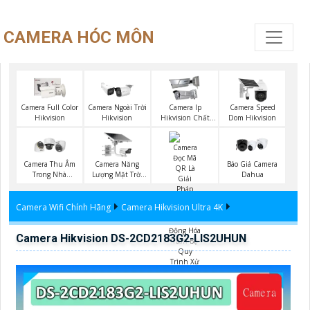
CAMERA HÓC MÔN
Camera Full Color
Camera Ngoài Trời
Camera Ip
Camera Speed
Hikvision
Hikvision
Hikvision Chất
Dom Hikvision
Lượng
Camera Năng
Báo Giá Camera
Camera Thu Âm
Lượng Mặt Trời
Dahua
Trong Nhà
Hikvision
Hikvision
Camera Wifi Chính Hãng
Camera Hikvision Ultra 4K
Camera Hikvision DS-2CD2183G2-LIS2UHUN