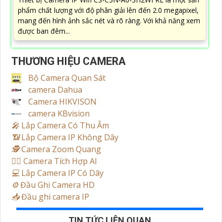
phẩm chất lượng với độ phân giải lên đến 2.0 megapixel,
mang đến hình ảnh sắc nét và rõ ràng. Với khả năng xem
được ban đêm...
THƯƠNG HIỆU CAMERA
Bộ Camera Quan Sát
camera Dahua
Camera HIKVISON
camera KBvision
️🎤️
Lắp Camera Có Thu Âm
📶
Lắp Camera IP Không Dây
🕵️
Camera Zoom Quang
🧛‍♀️
Camera Tích Hợp AI
💻
Lắp Camera IP Có Dây
⚙️
Đầu Ghi Camera HD
📥
Đầu ghi camera IP
TIN TỨC LIÊN QUAN