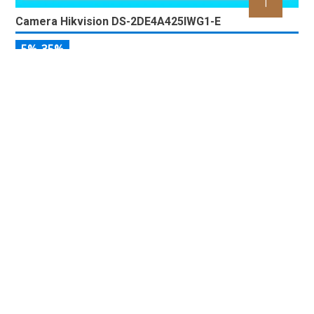
Camera Hikvision DS-2DE4A425IWG1-E
5%-35%
DS-2DE4A425IWG1-E là dòng camera được trang bị ống kính
có thể zoom quang học lên đến 25x, trang bị công nghệ lấy
nét tự động Self-learning, trang bị tính năng Ai nhận diện chính
xác tích hợp AcuSearch khi kết hợp chung với đầu ghi hình,
nhìn ban đêm bằng hồng ngoại 50m