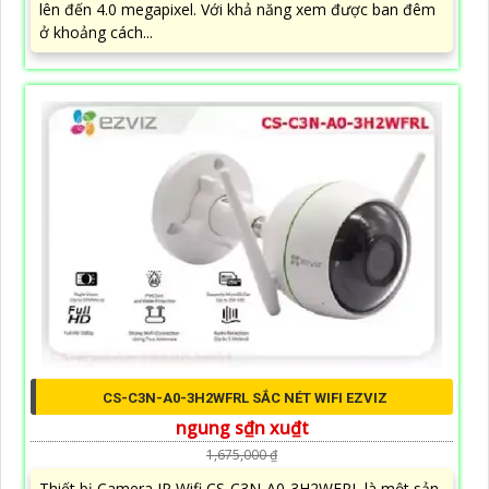
lên đến 4.0 megapixel. Với khả năng xem được ban đêm
ở khoảng cách...
CS-C3N-A0-3H2WFRL SẮC NÉT WIFI EZVIZ
ngung s₫n xu₫t
1,675,000 ₫
Thiết bị Camera IP Wifi CS-C3N-A0-3H2WFRL là một sản