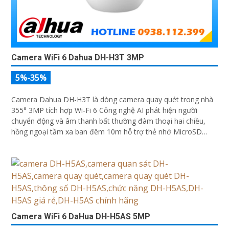
Camera WiFi 6 Dahua DH-H3T 3MP
5%-35%
Camera Dahua DH-H3T là dòng camera quay quét trong nhà
355° 3MP tích hợp Wi-Fi 6 Công nghệ AI phát hiện người
chuyển động và âm thanh bất thường đàm thoại hai chiều,
hồng ngoại tầm xa ban đêm 10m hỗ trợ thẻ nhớ MicroSD
256GB ONVIF và điều khiển từ xa qua ứng dụng DMSS
Camera WiFi 6 DaHua DH-H5AS 5MP