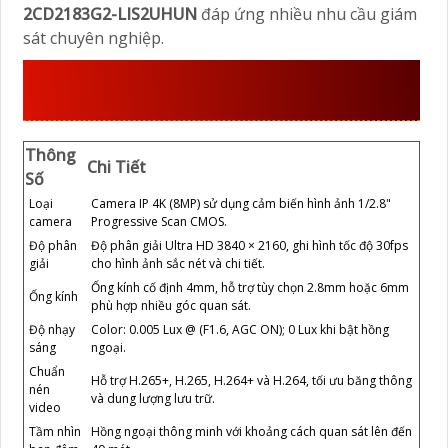
2CD2183G2-LIS2UHUN
đáp ứng nhiều nhu cầu giám
sát chuyên nghiệp.
THÔNG SỐ KỸ THUẬT DS-
2CD2183G2-LIS2UHUN
Thông
Chi Tiết
Số
Loại
Camera IP 4K (8MP) sử dụng cảm biến hình ảnh 1/2.8"
camera
Progressive Scan CMOS.
Độ phân
Độ phân giải Ultra HD 3840 × 2160, ghi hình tốc độ 30fps
giải
cho hình ảnh sắc nét và chi tiết.
Ống kính cố định 4mm, hỗ trợ tùy chọn 2.8mm hoặc 6mm
Ống kính
phù hợp nhiều góc quan sát.
Độ nhạy
Color: 0.005 Lux @ (F1.6, AGC ON); 0 Lux khi bật hồng
sáng
ngoại.
Chuẩn
Hỗ trợ H.265+, H.265, H.264+ và H.264, tối ưu băng thông
nén
và dung lượng lưu trữ.
video
Tầm nhìn
Hồng ngoại thông minh với khoảng cách quan sát lên đến