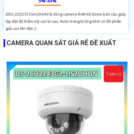
5%-35%
DDS-2CD2721G0-IZHUN là dòng camera thiết kế dome bán cầu giúp
lắp đặt độ thẫm mỹ cực kì cao, được trang bị ống kính có độ phân
giải cao lên đến 2
CAMERA QUAN SÁT GIÁ RẺ ĐỀ XUẤT