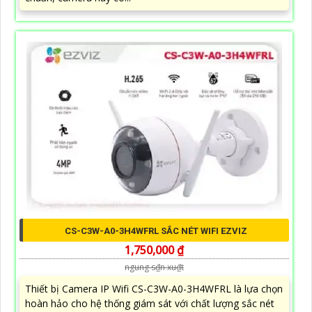
CS-C3W-A0-3H4WFRL SẮC NÉT WIFI EZVIZ
1,750,000 ₫
ngung s₫n xu₫t
Thiết bị Camera IP Wifi CS-C3W-A0-3H4WFRL là lựa chọn
hoàn hảo cho hệ thống giám sát với chất lượng sắc nét