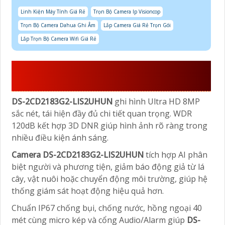
Linh Kiện Máy Tính Giá Rẻ
Trọn Bộ Camera Ip Visioncop
Trọn Bộ Camera Dahua Ghi Âm
Lắp Camera Giá Rẻ Trọn Gói
Lắp Trọn Bộ Camera Wifi Giá Rẻ
ĐIỂM ĐÁNG THAM KHẢO CỦA DS-
2CD2183G2-LIS2UHUN
DS-2CD2183G2-LIS2UHUN
ghi hình Ultra HD 8MP
sắc nét, tái hiện đầy đủ chi tiết quan trọng. WDR
120dB kết hợp 3D DNR giúp hình ảnh rõ ràng trong
nhiều điều kiện ánh sáng.
Camera DS-2CD2183G2-LIS2UHUN
tích hợp AI phân
biệt người và phương tiện, giảm báo động giả từ lá
cây, vật nuôi hoặc chuyển động môi trường, giúp hệ
thống giám sát hoạt động hiệu quả hơn.
Chuẩn IP67 chống bụi, chống nước, hồng ngoại 40
mét cùng micro kép và cổng Audio/Alarm giúp
DS-