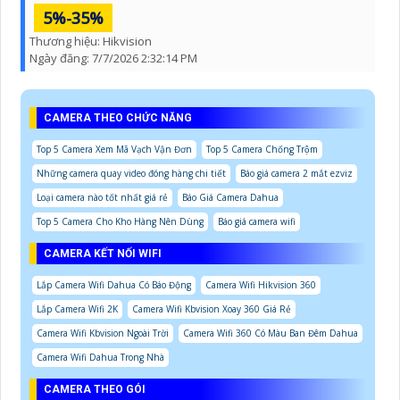
5%-35%
Thương hiệu:
Hikvision
Ngày đăng:
7/7/2026 2:32:14 PM
CAMERA THEO CHỨC NĂNG
Top 5 Camera Xem Mã Vạch Vận Đơn
Top 5 Camera Chống Trộm
Những camera quay video đóng hàng chi tiết
Báo giá camera 2 mắt ezviz
Loại camera nào tốt nhất giá rẻ
Báo Giá Camera Dahua
Top 5 Camera Cho Kho Hàng Nên Dùng
Báo giá camera wifi
CAMERA KẾT NỐI WIFI
Lắp Camera Wifi Dahua Có Báo Động
Camera Wifi Hikvision 360
Lắp Camera Wifi 2K
Camera Wifi Kbvision Xoay 360 Giá Rẻ
Camera Wifi Kbvision Ngoài Trời
Camera Wifi 360 Có Màu Ban Đêm Dahua
Camera Wifi Dahua Trong Nhà
CAMERA THEO GÓI