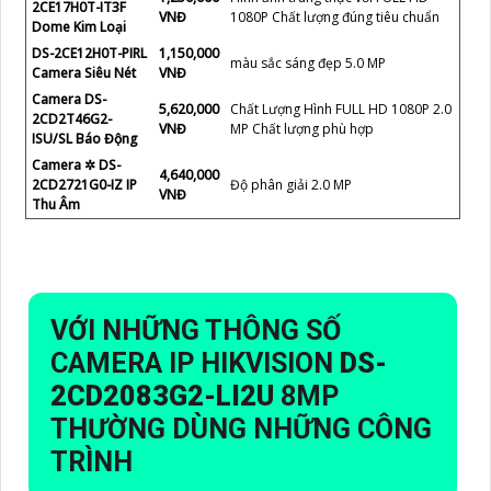
2CE17H0T-IT3F
VNĐ
1080P Chất lượng đúng tiêu chuẩn
Dome Kim Loại
DS-2CE12H0T-PIRL
1,150,000
màu sắc sáng đẹp 5.0 MP
Camera Siêu Nét
VNĐ
Camera DS-
5,620,000
Chất Lượng Hình FULL HD 1080P 2.0
2CD2T46G2-
VNĐ
MP Chất lượng phù hợp
ISU/SL Báo Động
Camera ✲ DS-
4,640,000
2CD2721G0-IZ IP
Độ phân giải 2.0 MP
VNĐ
Thu Âm
VỚI NHỮNG THÔNG SỐ
CAMERA IP HIKVISION
DS-
2CD2083G2-LI2U
8MP
THƯỜNG DÙNG NHỮNG CÔNG
TRÌNH