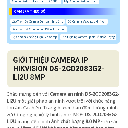
Camera Wifii Dahua Full HD 1080P
Lắp Camera Wifi Vantech
CAMERA THEO GÓI
Lắp Trọn Bộ Camera Dahua nên dùng
Bộ Camera Visioncop Ghi Âm
Lắp Trọn Bộ Camera Báo Động Hikvision
Bộ Camera Chống Trộm Visioncop
Lắp trọn bộ camera Ip giá rẻ chất lượng
GIỚI THIỆU CAMERA IP
HIKVISION
DS-2CD2083G2-
LI2U
8MP
Chào mừng đến với
Camera an ninh DS-2CD2083G2-
LI2U
một giải pháp an ninh vượt trội với chức năng
thu âm đa chiều. Trang bị xem ban đêm thông minh
với Công nghệ xử lý hình ảnh CMOS
DS-2CD2083G2-
LI2U
mang đến hình
ảnh chất lượng 8.0 MP
siêu sắc