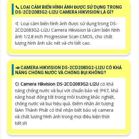
📞 LOẠI CẢM BIẾN HÌNH ẢNH ĐƯỢC SỬ DỤNG TRONG
DS-2CD2083G2-LI2U CAMERA HIKVISION LÀ GÌ?
🤙 Loại cảm biến hình ảnh được sử dụng trong DS-
2CD2083G2-LI2U Camera Hikvision là cảm biến hình
ảnh 1/2.8 inch Progressive Scan CMOS, cho chất
lượng hình ảnh sắc nét và chi tiết cao.
📣 CAMERA HIKVISION DS-2CD2083G2-LI2U CÓ KHẢ
NĂNG CHỐNG NƯỚC VÀ CHỐNG BỤI KHÔNG?
💞
Camera Hikvision DS-2CD2083G2-LI2U
có khả
năng chống nước và bụi với chuẩn bảo vệ IP67, khả
năng hoạt động tốt trong môi trường khắc nghiệt,
chống nước và bụi hiệu quả. Điểm nhấn ấn tượng
làAn Thành Phát có thể nhận biết bảo vệ camera
và
chất lượng hình ảnh trong mọi điều kiện thời
tiết.sh