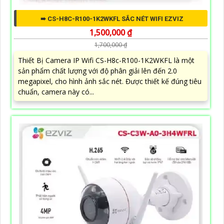
➠ CS-H8C-R100-1K2WKFL SẮC NÉT WIFI EZVIZ
1,500,000 ₫
1,700,000 ₫
Thiết Bị Camera IP Wifi CS-H8c-R100-1K2WKFL là một
sản phẩm chất lượng với độ phân giải lên đến 2.0
megapixel, cho hình ảnh sắc nét. Được thiết kế đúng tiêu
chuẩn, camera này có...