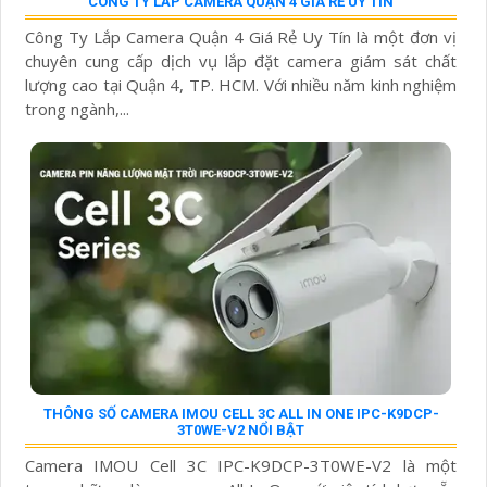
CÔNG TY LẮP CAMERA QUẬN 4 GIÁ RẺ UY TÍN
Công Ty Lắp Camera Quận 4 Giá Rẻ Uy Tín là một đơn vị
chuyên cung cấp dịch vụ lắp đặt camera giám sát chất
lượng cao tại Quận 4, TP. HCM. Với nhiều năm kinh nghiệm
trong ngành,...
THÔNG SỐ CAMERA IMOU CELL 3C ALL IN ONE IPC-K9DCP-
3T0WE-V2 NỔI BẬT
Camera IMOU Cell 3C IPC-K9DCP-3T0WE-V2 là một