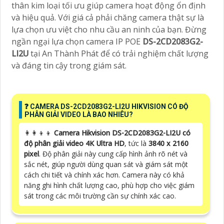
thân kim loại tối ưu giúp camera hoạt động ổn định
và hiệu quả. Với giá cả phải chăng camera thật sự là
lựa chọn ưu việt cho nhu cầu an ninh của bạn. Đừng
ngần ngại lựa chọn camera IP POE
DS-2CD2083G2-
LI2U
tại An Thành Phát để có trải nghiệm chất lượng
và đáng tin cậy trong giám sát.
️❓ CAMERA DS-2CD2083G2-LI2U HIKVISION CÓ ĐỘ
PHÂN GIẢI VIDEO LÀ BAO NHIÊU?
👩‍👩‍👦‍👦
Camera Hikvision DS-2CD2083G2-LI2U có
độ phân giải video 4K Ultra HD
, tức là
3840 x 2160
pixel
. Độ phân giải này cung cấp hình ảnh rõ nét và
sắc nét, giúp người dùng quan sát và giám sát một
cách chi tiết và chính xác hơn. Camera này có khả
năng ghi hình chất lượng cao, phù hợp cho việc giám
sát trong các môi trường cần sự chính xác cao.