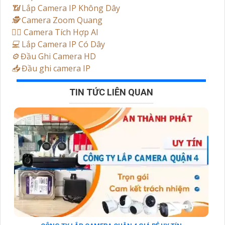
📶
Lắp Camera IP Không Dây
🕵️
Camera Zoom Quang
🧛‍♀️
Camera Tích Hợp AI
💻
Lắp Camera IP Có Dây
⚙️
Đầu Ghi Camera HD
📥
Đầu ghi camera IP
TIN TỨC LIÊN QUAN