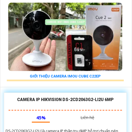
GIỚI THIỆU CAMERA IMOU CUBE C22EP
CAMERA IP HIKVISION DS-2CD2063G2-LI2U 6MP
45%
Liên hệ
DS-2CD2063G2-LI2U là camera IP thân trụ 6MP hỗ trợ chuẩn nén