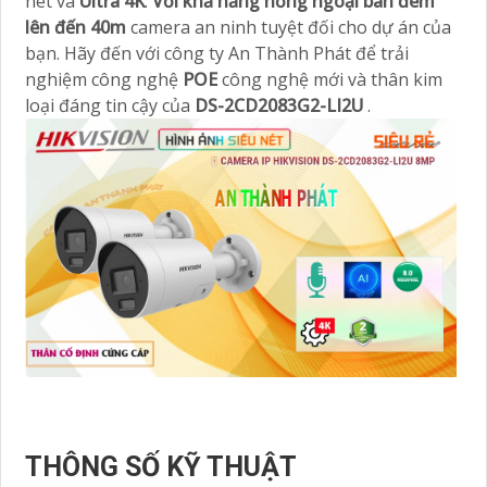
nét và
Ultra 4K
.
Với khả năng hồng ngoại ban đêm
lên đến 40m
camera
an ninh tuyệt đối cho dự án của
bạn. Hãy đến với công ty An Thành Phát để trải
nghiệm công nghệ
POE
công nghệ mới và thân kim
loại đáng tin cậy của
DS-2CD2083G2-LI2U
.
THÔNG SỐ KỸ THUẬT