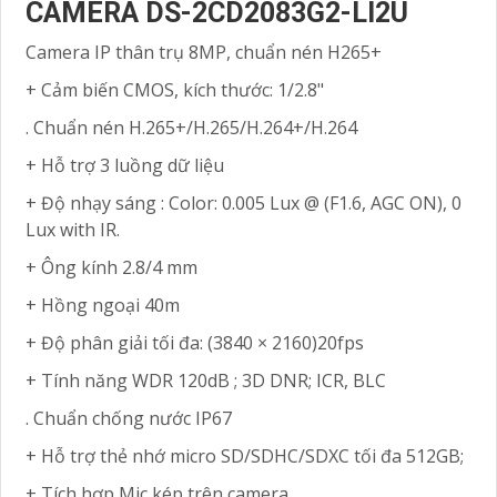
CAMERA DS-2CD2083G2-LI2U
Camera IP thân trụ 8MP, chuẩn nén H265+
+ Cảm biến CMOS, kích thước: 1/2.8"
. Chuẩn nén H.265+/H.265/H.264+/H.264
+ Hỗ trợ 3 luồng dữ liệu
+ Độ nhạy sáng : Color: 0.005 Lux @ (F1.6, AGC ON), 0
Lux with IR.
+ Ông kính 2.8/4 mm
+ Hồng ngoại 40m
+ Độ phân giải tối đa: (3840 × 2160)20fps
+ Tính năng WDR 120dB ; 3D DNR; ICR, BLC
. Chuẩn chống nước IP67
+ Hỗ trợ thẻ nhớ micro SD/SDHC/SDXC tối đa 512GB;
+ Tích hợp Mic kép trên camera,