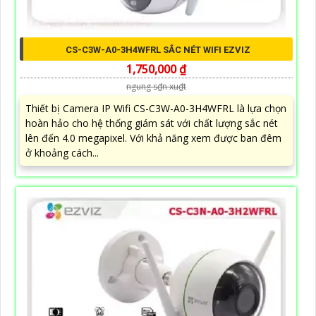
CS-C3W-A0-3H4WFRL SẮC NÉT WIFI EZVIZ
1,750,000 ₫
ngung s₫n xu₫t
Thiết bị Camera IP Wifi CS-C3W-A0-3H4WFRL là lựa chọn
hoàn hảo cho hệ thống giám sát với chất lượng sắc nét
lên đến 4.0 megapixel. Với khả năng xem được ban đêm
ở khoảng cách...