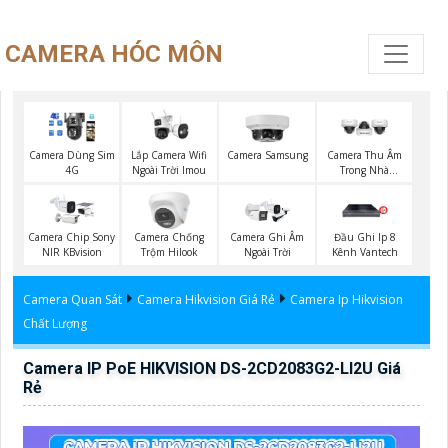
CAMERA HÓC MÔN
Lắp Camera Wifi
Camera Dùng Sim
Camera Samsung
Camera Thu Âm
Ngoài Trời Imou
4G
Trong Nhà
Vantech
Camera Chip Sony
Camera Chống
Camera Ghi Âm
Đầu Ghi Ip 8
NIR KBvision
Trộm Hilook
Ngoài Trời
Kênh Vantech
Camera Quan Sát
Camera Hikvision Giá Rẻ
Camera Ip Hikvision
Chất Lượng
Camera IP PoE HIKVISION DS-2CD2083G2-LI2U Giá
Rẻ