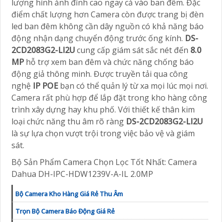
lượng hình ảnh đỉnh cao ngay cả vào ban đêm. Đặc
điểm chất lượng hơn Camera còn được trang bị đèn
led ban đêm không cần dây nguồn có khả năng báo
động nhận dạng chuyển động trước ống kính.
DS-
2CD2083G2-LI2U
cung cấp giám sát sắc nét đến
8.0
MP
hỗ trợ xem ban đêm và chức năng chống báo
động giả thông minh. Được truyền tải qua công
nghệ
IP POE
bạn có thể quản lý từ xa mọi lúc mọi nơi.
Camera rất phù hợp để lắp đặt trong kho hàng công
trình xây dựng hay khu phố. Với thiết kế thân kim
loại chức năng thu âm rõ ràng
DS-2CD2083G2-LI2U
là sự lựa chọn vượt trội trong việc bảo vệ và giám
sát.
Bộ Sản Phẩm Camera Chọn Lọc Tốt Nhất: Camera
Dahua DH-IPC-HDW1239V-A-IL 2.0MP
Bộ Camera Kho Hàng Giá Rẻ Thu Âm
Trọn Bộ Camera Báo Động Giá Rẻ