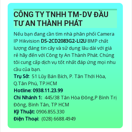
CÔNG TY TNHH TM-DV ĐẦU
TƯ AN THÀNH PHÁT
Nếu bạn đang cần tìm nhà phân phối Camera
IP Hikvision
DS-2CD2083G2-LI2U
8MP chất
lượng đáng tin cây và sử dụng lâu dài với giá
rẻ hãy đến với Công ty An Thành Phát. Chúng
tôi cung cấp dịch vụ tốt nhất đáp ứng mọi nhu
cầu của bạn.
Trụ Sở:
51 Lũy Bán Bích, P. Tân Thới Hòa,
Q.Tân Phú, TP.HCM
Hotline: 0938.11.23.99
Chi Nhánh 1:
445/38 Tân Hòa Đông,P Bình Trị
Đông, Bình Tân, TP HCM
Kỹ Thuật:
0906.855.330
Điện Thoại:
(028) 6688.4949