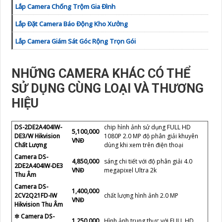
Lắp Camera Chống Trộm Gia Đình
Lắp Đặt Camera Báo Động Kho Xưởng
Lắp Camera Giám Sát Góc Rộng Trọn Gói
NHỮNG CAMERA KHÁC CÓ THỂ
SỬ DỤNG CÙNG LOẠI VÀ THƯƠNG
HIỆU
DS-2DE2A404IW-
chip hình ảnh sử dụng FULL HD
5,100,000
DE3/W Hikvision
1080P 2.0 MP độ phân giải khuyên
VNĐ
Chất Lượng
dùng khi xem trên điện thoại
Camera DS-
4,850,000
sáng chi tiết với độ phân giải 4.0
2DE2A404IW-DE3
VNĐ
megapixel Ultra 2k
Thu Âm
Camera DS-
1,400,000
2CV2Q21FD-IW
chất lượng hình ảnh 2.0 MP
VNĐ
Hikvision Thu Âm
✲ Camera DS-
1,250,000
Hình ảnh trung thực với FULL HD