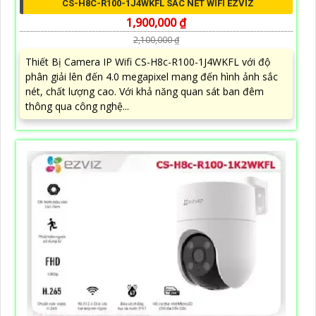
CS-H8C-R100-1J4WKFL SẮC NÉT WIFI EZVIZ
1,900,000 ₫
2,100,000 ₫
Thiết Bị Camera IP Wifi CS-H8c-R100-1J4WKFL với độ
phân giải lên đến 4.0 megapixel mang đến hình ảnh sắc
nét, chất lượng cao. Với khả năng quan sát ban đêm
thông qua công nghệ...