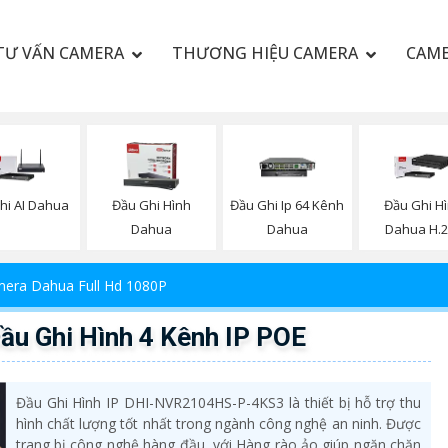
TƯ VẤN CAMERA
THƯƠNG HIỆU CAMERA
CAME
hi AI Dahua
Đầu Ghi Hình
Đầu Ghi Ip 64 Kênh
Đầu Ghi H
Dahua
Dahua
Dahua H.2
era Dahua Full Hd 1080P
 Ghi Hình 4 Kênh IP POE
Đầu Ghi Hình IP DHI-NVR2104HS-P-4KS3 là thiết bị hỗ trợ thu
hình chất lượng tốt nhất trong ngành công nghệ an ninh. Được
trang bị công nghệ hàng đầu, với Hàng rào ảo giúp ngăn chặn