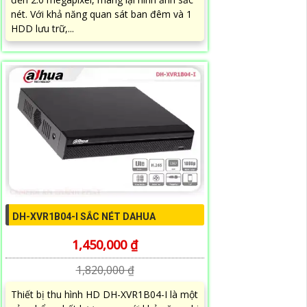
nét. Với khả năng quan sát ban đêm và 1
HDD lưu trữ,...
DH-XVR1B04-I SẮC NÉT DAHUA
1,450,000 ₫
1,820,000 ₫
Thiết bị thu hình HD DH-XVR1B04-I là một