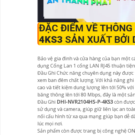
ĐẶC ĐIỂM VỀ THÔNG
4KS3
SẢN XUẤT BỞI
Bảo vệ gia đình và cửa hàng của bạn một 
dụng Cổng Lan 1 cổng LAN RJ45 thuận tiệ
Đầu Ghi Chức năng chuyên dụng này được tr
xem ban đêm chất lượng. Với khả năng ghi
cao và tiết kiệm dung lượng lên tới 50% v
băng thông lên tới 80 Mbps, đây là một s
Đầu Ghi
DHI-NVR2104HS-P-4KS3
còn được 
sử dụng và camera, giúp giữ liên lạc an toà
nối cấu hình từ xa qua mạng giúp bạn dễ d
lúc mọi nơi.
Sản phẩm còn được trang bị công nghệ ONV