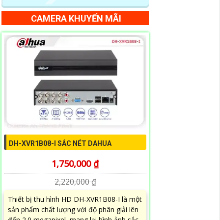
CAMERA KHUYẾN MÃI
DH-XVR1B08-I SẮC NÉT DAHUA
1,750,000 ₫
2,220,000 ₫
Thiết bị thu hình HD DH-XVR1B08-I là một
sản phẩm chất lượng với độ phân giải lên
đến 2.0 megapixel, mang lại hình ảnh sắc