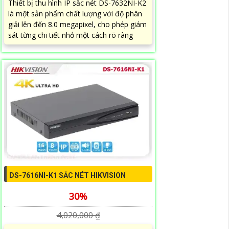
Thiết bị thu hình IP sắc nét DS-7632NI-K2
là một sản phẩm chất lượng với độ phân
giải lên đến 8.0 megapixel, cho phép giám
sát từng chi tiết nhỏ một cách rõ ràng
DS-7616NI-K1 SẮC NÉT HIKVISION
30%
4,020,000 ₫