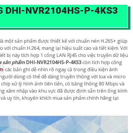
G
DHI-NVR2104HS-P-4KS3
là một sản phẩm được thiết kế với chuẩn nén H.265+ giúp
ới chuẩn H.264, mang lại hiệu suất cao và tiết kiệm. Với
ết bị này tích hợp 1 cổng LAN RJ45 cho việc truyền dữ liệu
a sản phẩm
DHI-NVR2104HS-P-4KS3
còn tích hợp công
ơn
các bản ghi dễ nhìn rõ ngay cả trong điều kiện ánh
 người dùng có thể dễ dàng truyền thông với loa và micro
chip xử lý hình ảnh tiên tiến, có băng thông 80 Mbps và
ng xâm nhập vào khu vực đã được định sẵn trên ống kính
và uy tín, khuyến khích mua sản phẩm chính hãng tại