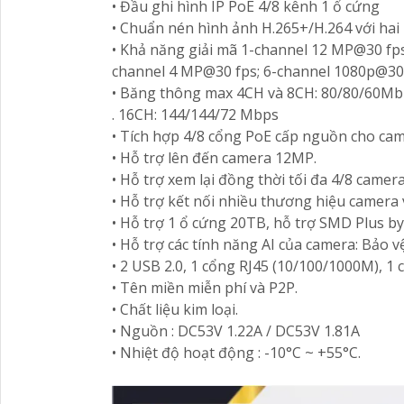
• Đầu ghi hình IP PoE 4/8 kênh 1 ổ cứng
• Chuẩn nén hình ảnh H.265+/H.264 với hai 
• Khả năng giải mã 1-channel 12 MP@30 fps
channel 4 MP@30 fps; 6-channel 1080p@30 f
• Băng thông max 4CH và 8CH: 80/80/60M
. 16CH: 144/144/72 Mbps
• Tích hợp 4/8 cổng PoE cấp nguồn cho ca
• Hỗ trợ lên đến camera 12MP.
• Hỗ trợ xem lại đồng thời tối đa 4/8 camera
• Hỗ trợ kết nối nhiều thương hiệu camera
• Hỗ trợ 1 ổ cứng 20TB, hỗ trợ SMD Plus b
• Hỗ trợ các tính năng AI của camera: Bảo v
• 2 USB 2.0, 1 cổng RJ45 (10/100/1000M), 1 
• Tên miền miễn phí và P2P.
• Chất liệu kim loại.
• Nguồn : DC53V 1.22A / DC53V 1.81A
• Nhiệt độ hoạt động : -10°C ~ +55°C.