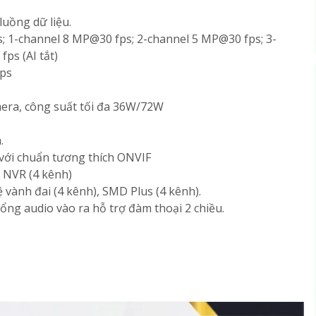
luồng dữ liệu.
; 1-channel 8 MP@30 fps; 2-channel 5 MP@30 fps; 3-
ps (AI tắt)
bps
mera, công suất tối đa 36W/72W
.
 với chuẩn tương thích ONVIF
y NVR (4 kênh)
ệ vành đai (4 kênh), SMD Plus (4 kênh).
cổng audio vào ra hỗ trợ đàm thoại 2 chiều.