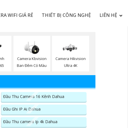
RA WIFI GIÁ RẺ
THIẾT BỊ CÔNG NGHỆ
LIÊN HỆ
ình
Camera Kbvision
Camera Hikvision
65
Ban Đêm Có Màu
Ultra 4K
Đầu Thu Camera 16 Kênh Dahua
Đầu Ghi IP Ai Dahua
Đầu Thu camera Ip 4k Dahua