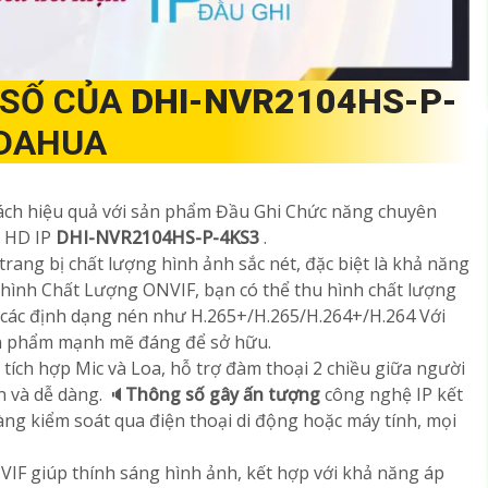
 SỐ CỦA
DHI-NVR2104HS-P-
 DAHUA
cách hiệu quả với sản phẩm Đầu Ghi Chức năng chuyên
n HD IP
DHI-NVR2104HS-P-4KS3
.
ang bị chất lượng hình ảnh sắc nét, đặc biệt là khả năng
 hình Chất Lượng ONVIF, bạn có thể thu hình chất lượng
ới các định dạng nén như H.265+/H.265/H.264+/H.264 Với
ản phẩm mạnh mẽ đáng để sở hữu.
tích hợp Mic và Loa, hỗ trợ đàm thoại 2 chiều giữa người
n và dễ dàng. 🔈
Thông số gây ấn tượng
công nghệ IP kết
àng kiểm soát qua điện thoại di động hoặc máy tính, mọi
IF giúp thính sáng hình ảnh, kết hợp với khả năng áp