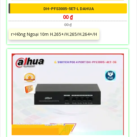
DH-PFS3005-5ET-L DAHUA
00 ₫
00 ₫
r>Hồng Ngoại 10m H.265+/H.265/H.264+/H