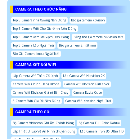
CAMERA THEO CHỨC NĂNG
Top 5 Camera nhà Xưởng Nên Dùng
Báo giá camera kbvision
Top 5 Camera Wifi Cho Gia Đình Nên Dùng
Top 5 Camera Xem Mã Vạch Đơn Hàng
Bảng báo giá camera hikvision mới
Top 5 Camera Lắp Ngoài Trời
Báo giá camera 2 mắt mơi
Báo Giá Camera Imou Ngoài Trời
CAMERA KẾT NỐI WIFI
Lắp Camera Wifi Thân Cố Định
Lắp Camea Wifi Hikvision 2K
Camera Wifi Chính Hãng Kbone
Camera wifi kbvision Full Color
Camera Wifi Kbvision Giá rẻ Bán Chạy
Camera Ezviz Cube
5 Camera Wifi Giá Rẻ Nên Dùng
Camera Wifi Kbvision Ngoài Trời
CAMERA THEO GÓI
Bộ Camera Visioncop Ghi Âm Chính hãng
Bộ Camera Full Color Dahua
Lắp Thiết Bị Bảo Vệ An Ninh chuyên dụng
Lắp Camera Trọn Bộ Ultra HD