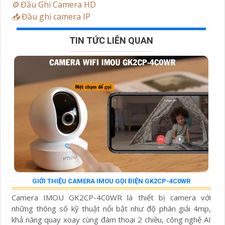
⚙️
Đầu Ghi Camera HD
📥
Đầu ghi camera IP
TIN TỨC LIÊN QUAN
GIỚI THIỆU CAMERA IMOU GỌI ĐIỆN GK2CP-4C0WR
Camera IMOU GK2CP-4C0WR là thiết bị camera với
những thông số kỹ thuật nổi bật như độ phân giải 4mp,
khả năng quay xoay cùng đàm thoại 2 chiều, công nghệ AI