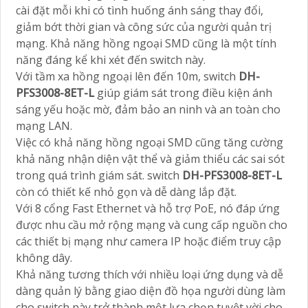
cài đặt mỗi khi có tình huống ánh sáng thay đổi,
giảm bớt thời gian và công sức của người quản trị
mạng. Khả năng hồng ngoại SMD cũng là một tính
năng đáng kể khi xét đến switch này.
Với tầm xa hồng ngoại lên đến 10m, switch
DH-
PFS3008-8ET-L
giúp giám sát trong điều kiện ánh
sáng yếu hoặc mờ, đảm bảo an ninh và an toàn cho
mạng LAN.
Việc có khả năng hồng ngoại SMD cũng tăng cường
khả năng nhận diện vật thể và giảm thiểu các sai sót
trong quá trình giám sát. switch
DH-PFS3008-8ET-L
còn có thiết kế nhỏ gọn và dễ dàng lắp đặt.
Với 8 cổng Fast Ethernet và hỗ trợ PoE, nó đáp ứng
được nhu cầu mở rộng mạng và cung cấp nguồn cho
các thiết bị mạng như camera IP hoặc điểm truy cập
không dây.
Khả năng tương thích với nhiều loại ứng dụng và dễ
dàng quản lý bằng giao diện đồ họa người dùng làm
cho switch này trở thành một lựa chọn tuyệt vời cho