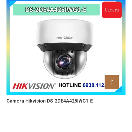
355° trong nhà 5MP hỗ trợ Wi-Fi 6 băng tần
Camera Hikvision DS-2DE4A425IWG1-E