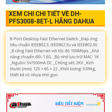
XEM CHI CHI TIẾT VỀ DH-
PFS3008-8ET-L HÃNG DAHUA
8-Port Desktop Fast Ethernet Switch _Đáp ứng
tiêu chuẩn IEEE802.3, IEEE802.3u và IEEE802.3X.
_8 cổng Fast Ethernet với tốc độ 100Mbps. _Khả
năng chuyển đổi: 1.6G. _Bộ nhớ lưu trữ MAC: 1K
_Nguồn: 5V/500mA DC _Chống sét: 2KV _Kích
thước (mm): 125 × 65 × 22 _Khối lượng: 0.09kg,
thiết kế vỏ nhựa nhỏ gọn