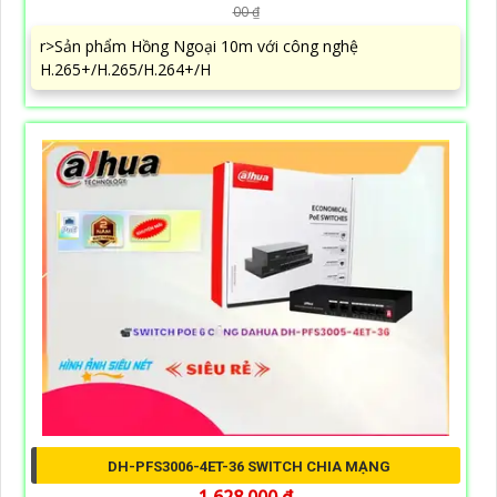
00 ₫
r>Sản phẩm Hồng Ngoại 10m với công nghệ
H.265+/H.265/H.264+/H
DH-PFS3006-4ET-36 SWITCH CHIA MẠNG
1,628,000 ₫