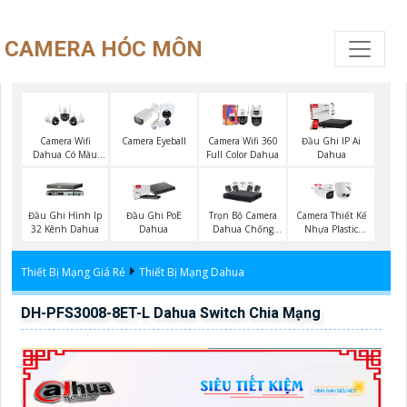
CAMERA HÓC MÔN
Camera Wifi
Camera Eyeball
Camera Wifi 360
Đầu Ghi IP Ai
Dahua Có Màu
Full Color Dahua
Dahua
Ban Đêm
Trọn Bộ Camera
Đầu Ghi Hình Ip
Đầu Ghi PoE
Camera Thiết Kế
Dahua Chống
32 Kênh Dahua
Dahua
Nhựa Plastic
Trộm
Dahua
Thiết Bị Mạng Giá Rẻ
Thiết Bị Mạng Dahua
DH-PFS3008-8ET-L Dahua Switch Chia Mạng