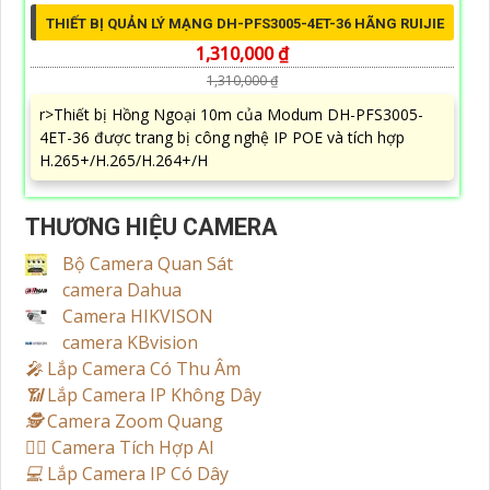
THIẾT BỊ QUẢN LÝ MẠNG DH-PFS3005-4ET-36 HÃNG RUIJIE
1,310,000 ₫
1,310,000 ₫
r>Thiết bị Hồng Ngoại 10m của Modum DH-PFS3005-
4ET-36 được trang bị công nghệ IP POE và tích hợp
H.265+/H.265/H.264+/H
THƯƠNG HIỆU CAMERA
Bộ Camera Quan Sát
camera Dahua
Camera HIKVISON
camera KBvision
️🎤️
Lắp Camera Có Thu Âm
📶
Lắp Camera IP Không Dây
🕵️
Camera Zoom Quang
🧛‍♀️
Camera Tích Hợp AI
💻
Lắp Camera IP Có Dây