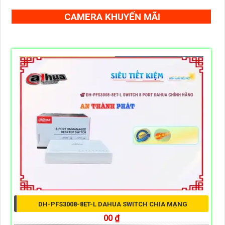
CAMERA KHUYẾN MÃI
DH-PFS3008-8ET-L DAHUA SWITCH CHIA MẠNG
00 ₫