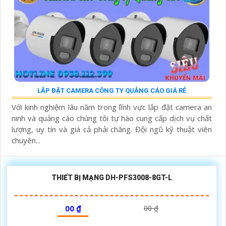
LẮP ĐẶT CAMERA CÔNG TY QUẢNG CÁO GIÁ RẺ
Với kinh nghiệm lâu năm trong lĩnh vực lắp đặt camera an
ninh và quảng cáo chúng tôi tự hào cung cấp dịch vụ chất
lượng, uy tín và giá cả phải chăng. Đội ngũ kỹ thuật viên
chuyên...
THIẾT BỊ MẠNG DH-PFS3008-8GT-L
00 ₫
00 ₫