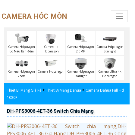
CAMERA HÓC MÔN
Camera Hdparagon
Camera Ip
Camera Hdparagon
Camera Hdparagon
Có Màu Ban Đêm
Hdparagon
2.0MP
Starlight
Camera Hdparagon
Camera Hdparagon
Camera Hdparagon
Camera Ultra 4k
Zoom
Starlight
Hdparagon
Thiết Bị Mạng Giá Rẻ
Thiết Bị Mạng Dahua
Camera Dahua Full Hd
1080P
DH-PFS3006-4ET-36 Switch Chia Mạng