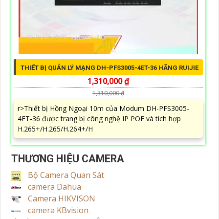
THIẾT BỊ QUẢN LÝ MẠNG DH-PFS3005-4ET-36 HÃNG RUIJIE
1,310,000 ₫
1,310,000 ₫
r>Thiết bị Hồng Ngoại 10m của Modum DH-PFS3005-
4ET-36 được trang bị công nghệ IP POE và tích hợp
H.265+/H.265/H.264+/H
THƯƠNG HIỆU CAMERA
Bộ Camera Quan Sát
camera Dahua
Camera HIKVISON
camera KBvision