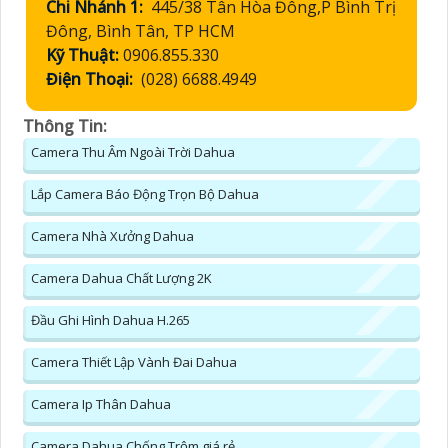
Chi Nhánh 1:
445/38 Tân Hòa Đông,P Bình Trị
Đông, Bình Tân, TP HCM
Kỹ Thuật:
0906.855.330
Điện Thoại:
(028) 6688.4949
Thông Tin:
Camera Thu Âm Ngoài Trời Dahua
Lắp Camera Báo Động Trọn Bộ Dahua
Camera Nhà Xưởng Dahua
Camera Dahua Chất Lượng 2K
Đầu Ghi Hình Dahua H.265
Camera Thiết Lập Vành Đai Dahua
Camera Ip Thân Dahua
Camera Dahua Chống Trộm giá rẻ