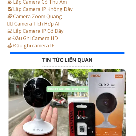
️🎤️
Lắp Camera Có Thu Âm
📶
Lắp Camera IP Không Dây
🕵️
Camera Zoom Quang
🧛‍♀️
Camera Tích Hợp AI
💻
Lắp Camera IP Có Dây
⚙️
Đầu Ghi Camera HD
📥
Đầu ghi camera IP
TIN TỨC LIÊN QUAN