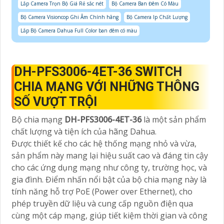
Lắp Camera Trọn Bộ Giá Rẻ sắc nét
Bộ Camera Ban Đêm Có Màu
Bộ Camera Visioncop Ghi Âm Chính hãng
Bộ Camera Ip Chất Lượng
Lắp Bộ Camera Dahua Full Color ban đêm có màu
DH-PFS3006-4ET-36 SWITCH
CHIA MẠNG VỚI NHỮNG THÔNG
SỐ VƯỢT TRỘI
Bộ chia mạng
DH-PFS3006-4ET-36
là một sản phẩm
chất lượng và tiện ích của hãng Dahua.
Được thiết kế cho các hệ thống mạng nhỏ và vừa,
sản phẩm này mang lại hiệu suất cao và đáng tin cậy
cho các ứng dụng mạng như công ty, trường học, và
gia đình. Điểm nhấn nổi bật của bộ chia mạng này là
tính năng hỗ trợ PoE (Power over Ethernet), cho
phép truyền dữ liệu và cung cấp nguồn điện qua
cùng một cáp mạng, giúp tiết kiệm thời gian và công