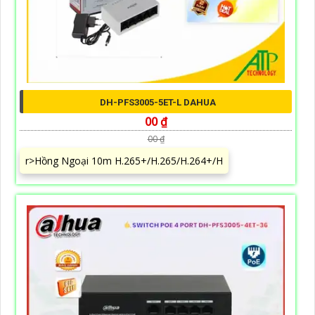
DH-PFS3005-5ET-L DAHUA
00 ₫
00 ₫
r>Hồng Ngoại 10m H.265+/H.265/H.264+/H