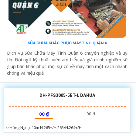
SỬA CHỮA KHẮC PHỤC MÁY TÍNH QUẬN 6
Dịch vụ Sửa Chữa Máy Tính Quận 6 chuyên nghiệp và uy
tín. Đội ngũ kỹ thuật viên am hiểu và giàu kinh nghiệm sẽ
giúp bạn khắc phục mọi sự cố về máy tính một cách nhanh
chóng và hiệu quả
DH-PFS3005-5ET-L DAHUA
00 ₫
00 ₫
r>Hồng Ngoại 10m H.265+/H.265/H.264+/H