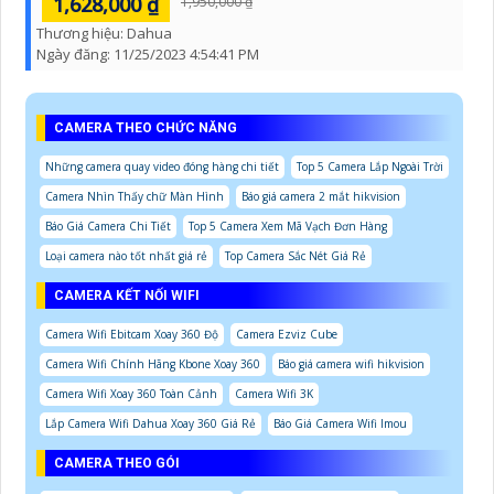
1,628,000 ₫
1,950,000 ₫
Thương hiệu:
Dahua
Ngày đăng:
11/25/2023 4:54:41 PM
CAMERA THEO CHỨC NĂNG
Những camera quay video đóng hàng chi tiết
Top 5 Camera Lắp Ngoài Trời
Camera Nhìn Thấy chữ Màn Hình
Báo giá camera 2 mắt hikvision
Báo Giá Camera Chi Tiết
Top 5 Camera Xem Mã Vạch Đơn Hàng
Loại camera nào tốt nhất giá rẻ
Top Camera Sắc Nét Giá Rẻ
CAMERA KẾT NỐI WIFI
Camera Wifi Ebitcam Xoay 360 Độ
Camera Ezviz Cube
Camera Wifi Chính Hãng Kbone Xoay 360
Báo giá camera wifi hikvision
Camera Wifi Xoay 360 Toàn Cảnh
Camera Wifi 3K
Lắp Camera Wifi Dahua Xoay 360 Giá Rẻ
Báo Giá Camera Wifi Imou
CAMERA THEO GÓI