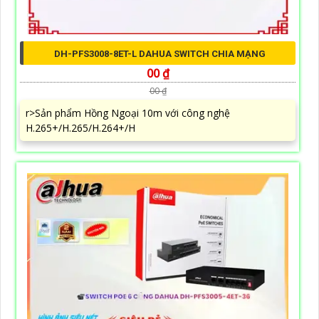
DH-PFS3008-8ET-L DAHUA SWITCH CHIA MẠNG
00 ₫
00 ₫
r>Sản phẩm Hồng Ngoại 10m với công nghệ
H.265+/H.265/H.264+/H