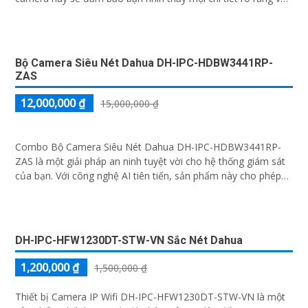
phát hiện chuyển động và gửi cảnh báo thông minh, camera giúp
bạn theo dõi ngôi nhà mọi lúc, mọi nơi
CAMERA KHÔNG DÂY TAPO C510W (3MP)
5%-35%
1,690,000 ₫
Tapo C510W là giải pháp an ninh thông minh tích hợp camera Wi-Fi
quay xoay 360° với độ phân giải 3MP cho hình ảnh sắc nét sống
động. Nhờ công nghệ hồng ngoại ban đêm có màu lên đến 30m,
tính năng đàm thoại hai chiều và khả năng lưu trữ tới 512GB, bạn
luôn kết nối và kiểm soát mọi chuyển động dù ở bất cứ đâu, với thiết
kế bền bỉ đạt chuẩn IP66 và hệ thống cảnh báo thông minh
CAMERA QUAN SÁT GIÁ RẺ ĐỀ XUẤT