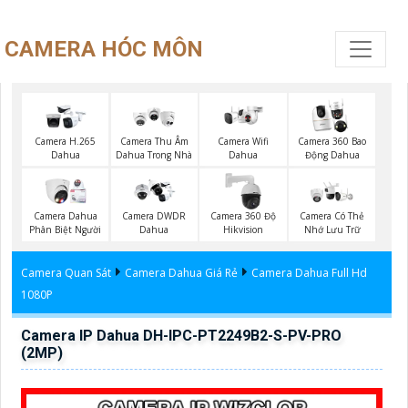
CAMERA HÓC MÔN
Camera Wifi
Camera H.265
Camera Thu Âm
Camera 360 Bao
Dahua
Dahua
Dahua Trong Nhà
Động Dahua
Camera Dahua
Camera DWDR
Camera 360 Độ
Camera Có Thẻ
Phân Biệt Người
Dahua
Hikvision
Nhớ Lưu Trữ
Camera Quan Sát
Camera Dahua Giá Rẻ
Camera Dahua Full Hd
1080P
Camera IP Dahua DH-IPC-PT2249B2-S-PV-PRO
(2MP)