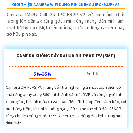
REVIEW CAMERA IMOU CRUISER SE+ IPC-S41FEP
Camera IMOU Cruiser SE+ IPC-S41FEP là một camera an
ninh chất lượng cao với độ phân giải 4MP, cho hình ảnh sắc
nét và chi tiết. Khả năng quay xoay 360 cùng chống nước
và bụi bẩn...