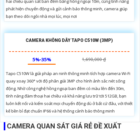
Camera IMOU Cell Go IPC-B32P-V2 với hình ảnh chất
lượng lên đến 2k cùng góc nhìn rộng mang đến hình ảnh
chất lượng cao. Một điểm nổi bật nữa là dòng camera này
sở hữu pin xạc...
CAMERA KHÔNG DÂY DAHUA DH-P5AS-PV (5MP)
5%-35%
Liên Hệ
Camera DH-P5AS-PV mang đến trải nghiệm giám sát toàn diện với
khả năng quay xoay 360°, hình ảnh sắc nét 5MP và công nghệ full
color giúp ghi hình màu cả vào ban đêm. Tích hợp đèn cảnh báo, còi
hú chống trộm, tầm nhìn hồng ngoại 30m, khe thẻ nhớ đến 256GB
cùng chuẩn chống nước IP66 camera hoạt động ổn định trong mọi
điều kiện