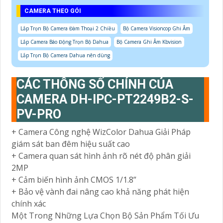
CAMERA THEO GÓI
Lắp Trọn Bộ Camera Đàm Thoại 2 Chiều
Bộ Camera Visioncop Ghi Âm
Lắp Camera Báo Động Trọn Bộ Dahua
Bộ Camera Ghi Âm Kbvision
Lắp Trọn Bộ Camera Dahua nên dùng
CÁC THÔNG SỐ CHÍNH CỦA
CAMERA DH-IPC-PT2249B2-S-
PV-PRO
+ Camera Công nghệ WizColor Dahua Giải Pháp
giám sát ban đêm hiệu suất cao
+ Camera quan sát hình ảnh rõ nét độ phân giải
2MP
+ Cảm biến hình ảnh CMOS 1/1.8”
+ Bảo vệ vành đai nâng cao khả năng phát hiện
chính xác
Một Trong Những Lựa Chọn Bộ Sản Phẩm Tối Ưu