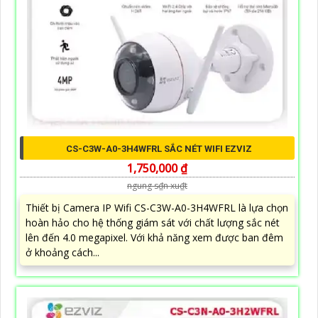
CS-C3W-A0-3H4WFRL SẮC NÉT WIFI EZVIZ
1,750,000 ₫
ngung s₫n xu₫t
Thiết bị Camera IP Wifi CS-C3W-A0-3H4WFRL là lựa chọn
hoàn hảo cho hệ thống giám sát với chất lượng sắc nét
lên đến 4.0 megapixel. Với khả năng xem được ban đêm
ở khoảng cách...