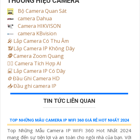
THƯƠNG HIỆU CAMERA
Bộ Camera Quan Sát
camera Dahua
Camera HIKVISON
camera KBvision
️🎤️
Lắp Camera Có Thu Âm
📶
Lắp Camera IP Không Dây
🕵️
Camera Zoom Quang
🧛‍♀️
Camera Tích Hợp AI
💻
Lắp Camera IP Có Dây
⚙️
Đầu Ghi Camera HD
📥
Đầu ghi camera IP
TIN TỨC LIÊN QUAN