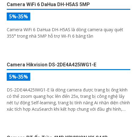
cả...
DH-IPC-HFW2231S-S Dahua Đang Khuyến Mãi
1,950,000 ₫
2,800,000 ₫