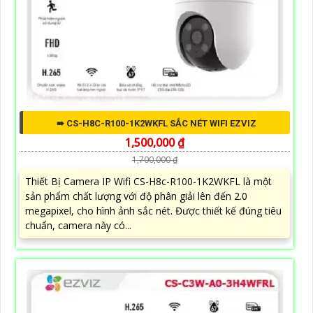
➠ CS-H8C-R100-1K2WKFL SẮC NÉT WIFI EZVIZ
1,500,000 ₫
1,700,000 ₫
Thiết Bị Camera IP Wifi CS-H8c-R100-1K2WKFL là một
sản phẩm chất lượng với độ phân giải lên đến 2.0
megapixel, cho hình ảnh sắc nét. Được thiết kế đúng tiêu
chuẩn, camera này có...