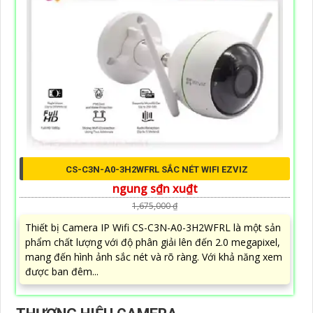
CS-C3N-A0-3H2WFRL SẮC NÉT WIFI EZVIZ
ngung s₫n xu₫t
1,675,000 ₫
Thiết bị Camera IP Wifi CS-C3N-A0-3H2WFRL là một sản
phẩm chất lượng với độ phân giải lên đến 2.0 megapixel,
mang đến hình ảnh sắc nét và rõ ràng. Với khả năng xem
được ban đêm...