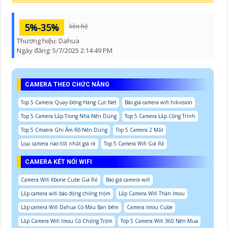
5%-35%
liên hệ
Thương hiệu:
Dahua
Ngày đăng:
5/7/2025 2:14:49 PM
CAMERA THEO CHỨC NĂNG
Top 5 Camera Quay Đóng Hàng Cực Nét
Báo giá camera wifi hikvision
Top 5 Camera Lắp Trong Nhà Nên Dùng
Top 5 Camera Lắp Công Trình
Top 5 Cmaera Ghi Âm Rõ Nên Dùng
Top 5 Camera 2 Mắt
Loại camera nào tốt nhất giá rẻ
Top 5 Camera Wifi Giá Rẻ
CAMERA KẾT NỐI WIFI
Camera Wifi Kbone Cube Giá Rẻ
Báo giá camera wifi
Lắp camera wifi báo động chống trộm
Lắp Camera Wifi Thân Imou
Lắp camera Wifi Dahua Có Màu Ban Đêm
Camera Imou Cube
Lắp Camera Wifi Imou Có Chống Trộm
Top 5 Camera Wifi 360 Nên Mua