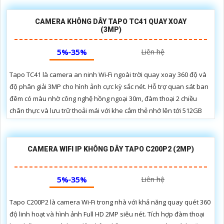
REVIEW CAMERA IMOU GỌI 2 CHIỀU REX VT IPC-S2VP-5M0WR
Camera REX VT IPC-S2VP-5M0WR một mã sản phẩm mới
đến từ thương hiệu camera IMOU với nhiệm vụ mang đến
trải nghiệm gọi video nhanh chóng và chính xác cho người
già và trẻ em. Với...
GIỚI THIỆU CAMERA WIFI DÙNG PIN 2K IMOU IPC-B32P-V2