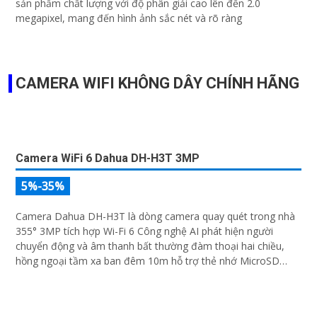
VP-154D Camera IP POE
7,240,100 ₫
10,343,000 ₫
Camera Giá rẻ Cấp Nguồn Qua Dây Mạng VP-154D là một sản
phẩm chất lượng với khả năng giám sát ban đêm tuyệt vời.
Với độ phân giải 5.0 MP, camera này cho phép bạn theo dõi