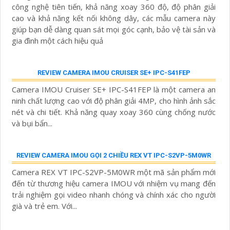
TOP NHỮNG MẪU CAMERA IP WIFI 360 GIÁ RẺ HOT NHẤT 2024
Top Những Mẫu Camera IP WIFI 360 Hot Nhất 2024
mang đến sự tiện lợi và an toàn cho ngôi nhà của bạn. Với
công nghệ tiên tiến, khả năng xoay 360 độ, độ phân giải
cao và khả năng kết nối không dây, các mẫu camera này
giúp bạn dễ dàng quan sát mọi góc cạnh, bảo vệ tài sản và
gia đình một cách hiệu quả