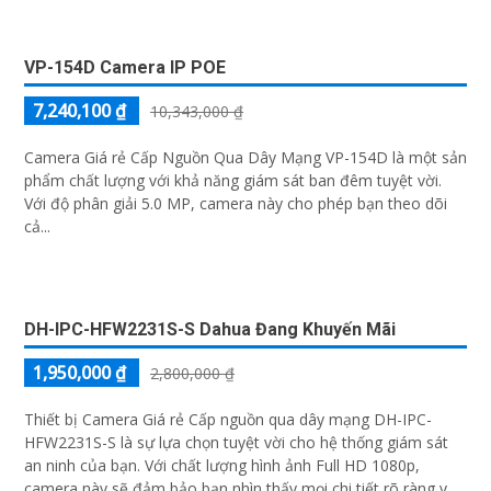
CAMERA KHÔNG DÂY TAPO TC41 QUAY XOAY
(3MP)
5%-35%
Liên hệ
Tapo TC41 là camera an ninh Wi-Fi ngoài trời quay xoay 360 độ và
độ phân giải 3MP cho hình ảnh cực kỳ sắc nét. Hỗ trợ quan sát ban
đêm có màu nhờ công nghệ hồng ngoại 30m, đàm thoại 2 chiều
chân thực và lưu trữ thoải mái với khe cắm thẻ nhớ lên tới 512GB
CAMERA WIFI IP KHÔNG DÂY TAPO C200P2 (2MP)
5%-35%
Liên hệ
Tapo C200P2 là camera Wi-Fi trong nhà với khả năng quay quét 360
độ linh hoạt và hình ảnh Full HD 2MP siêu nét. Tích hợp đàm thoại
hai chiều quan sát ban đêm bằng hồng ngoại 10m, cùng tính năng