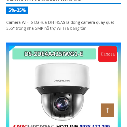
Camera WiFi 6 DaHua DH-H5AS 5MP
5%-35%
Camera WiFi 6 DaHua DH-H5AS là dòng camera quay quét
355° trong nhà 5MP hỗ trợ Wi-Fi 6 băng tần