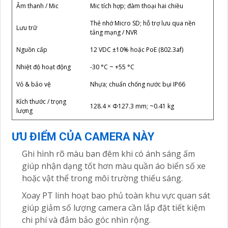
Âm thanh / Mic
Mic tích hợp; đàm thoại hai chiều
Thẻ nhớ Micro SD; hỗ trợ lưu qua nền
Lưu trữ
tảng mạng / NVR
Nguồn cấp
12 VDC ±10% hoặc PoE (802.3af)
Nhiệt độ hoạt động
-30 °C ~ +55 °C
Vỏ & bảo vệ
Nhựa; chuẩn chống nước bụi IP66
Kích thước / trọng
128.4 × Φ127.3 mm; ~0.41 kg
lượng
ƯU ĐIỂM CỦA CAMERA NÀY
Ghi hình rõ màu ban đêm khi có ánh sáng ấm
giúp nhận dạng tốt hơn màu quần áo biển số xe
hoặc vật thể trong môi trường thiếu sáng.
Xoay PT linh hoạt bao phủ toàn khu vực quan sát
giúp giảm số lượng camera cần lắp đặt tiết kiệm
chi phí và đảm bảo góc nhìn rộng.