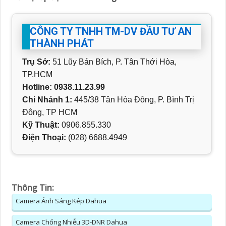
CÔNG TY TNHH TM-DV ĐẦU TƯ AN
THÀNH PHÁT
Trụ Sở:
51 Lũy Bán Bích, P. Tân Thới Hòa,
TP.HCM
Hotline: 0938.11.23.99
Chi Nhánh 1:
445/38 Tân Hòa Đông, P. Bình Trị
Đông, TP HCM
Kỹ Thuật:
0906.855.330
Điện Thoại:
(028) 6688.4949
Thông Tin:
Camera Ánh Sáng Kép Dahua
Camera Chống Nhiễu 3D-DNR Dahua