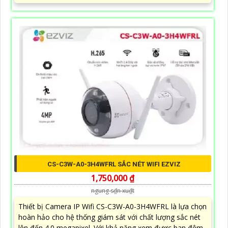
CS-C3W-A0-3H4WFRL SẮC NÉT WIFI EZVIZ
1,750,000 ₫
ngung s₫n xu₫t
Thiết bị Camera IP Wifi CS-C3W-A0-3H4WFRL là lựa chọn
hoàn hảo cho hệ thống giám sát với chất lượng sắc nét
lên đến 4.0 megapixel. Với khả năng xem được ban đêm