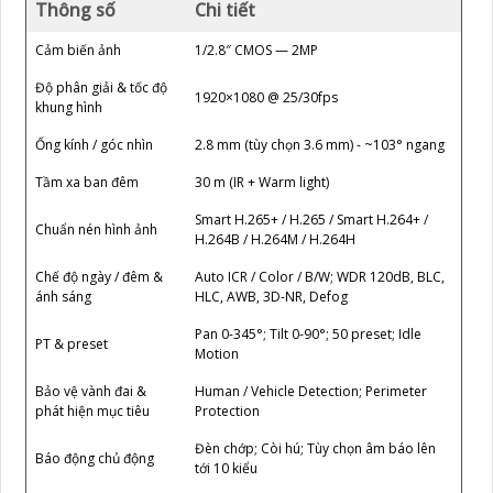
Thông số
Chi tiết
Cảm biến ảnh
1/2.8″ CMOS — 2MP
Độ phân giải & tốc độ
1920×1080 @ 25/30fps
khung hình
Ống kính / góc nhìn
2.8 mm (tùy chọn 3.6 mm) - ~103° ngang
Tầm xa ban đêm
30 m (IR + Warm light)
Smart H.265+ / H.265 / Smart H.264+ /
Chuẩn nén hình ảnh
H.264B / H.264M / H.264H
Chế độ ngày / đêm &
Auto ICR / Color / B/W; WDR 120dB, BLC,
ánh sáng
HLC, AWB, 3D-NR, Defog
Pan 0-345°; Tilt 0-90°; 50 preset; Idle
PT & preset
Motion
Bảo vệ vành đai &
Human / Vehicle Detection; Perimeter
phát hiện mục tiêu
Protection
Đèn chớp; Còi hú; Tùy chọn âm báo lên
Báo động chủ động
tới 10 kiểu