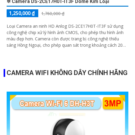
✲ Camera DS-2CE17H0T-IT3F Dome Kim Loại
1,250,000 ₫
1,760,000 ₫
Loại Camera an ninh HD Anlog DS-2CE17H0T-IT3F sử dụng
công nghệ chip xử lý hình ảnh CMOS, cho phép thu hình ảnh
màu đẹp hơn. Camera còn được trang bị công nghệ thiếu
sáng Hồng Ngoại, cho phép quan sát trong khoảng cách 20m
với giá rẻ và tiết kiệm
CAMERA WIFI KHÔNG DÂY CHÍNH HÃNG