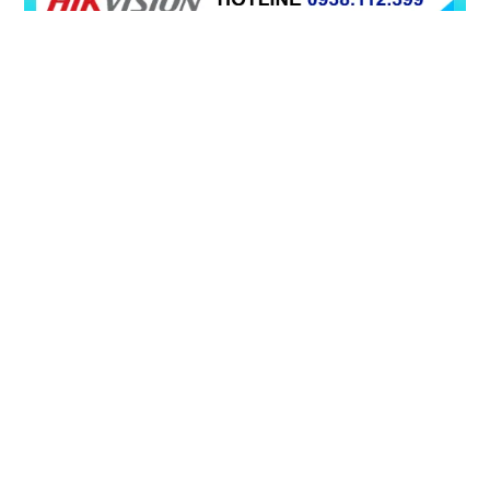
Camera Hikvision DS-2DE4A425IWG1-E
5%-35%
DS-2DE4A425IWG1-E là dòng camera được trang bị ống kính
có thể zoom quang học lên đến 25x, trang bị công nghệ lấy
nét tự động Self-learning, trang bị tính năng Ai nhận diện chính
xác tích hợp AcuSearch khi kết hợp chung với đầu ghi hình,
nhìn ban đêm bằng hồng ngoại 50m