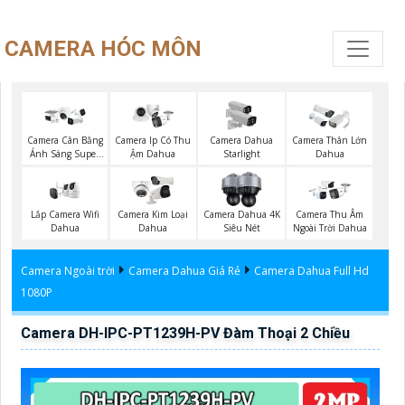
CAMERA HÓC MÔN
Camera Cân Bằng
Camera Ip Có Thu
Camera Dahua
Camera Thân Lớn
Ánh Sáng Super
Ậm Dahua
Starlight
Dahua
Adapt
Lắp Camera Wifi
Camera Kim Loại
Camera Dahua 4K
Camera Thu Âm
Dahua
Dahua
Siêu Nét
Ngoài Trời Dahua
Camera Ngoài trời
Camera Dahua Giá Rẻ
Camera Dahua Full Hd
1080P
Camera DH-IPC-PT1239H-PV Đàm Thoại 2 Chiều