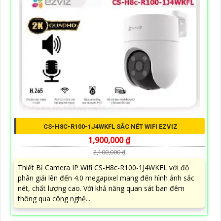
CS-H8C-R100-1J4WKFL SẮC NÉT WIFI EZVIZ
1,900,000 ₫
2,100,000 ₫
Thiết Bị Camera IP Wifi CS-H8c-R100-1J4WKFL với độ
phân giải lên đến 4.0 megapixel mang đến hình ảnh sắc
nét, chất lượng cao. Với khả năng quan sát ban đêm
thông qua công nghệ...