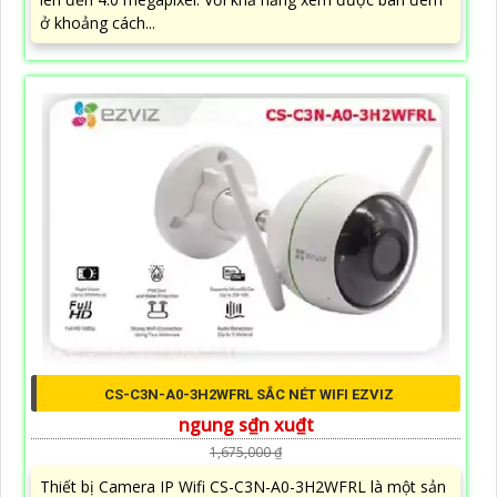
ở khoảng cách...
CS-C3N-A0-3H2WFRL SẮC NÉT WIFI EZVIZ
ngung s₫n xu₫t
1,675,000 ₫
Thiết bị Camera IP Wifi CS-C3N-A0-3H2WFRL là một sản