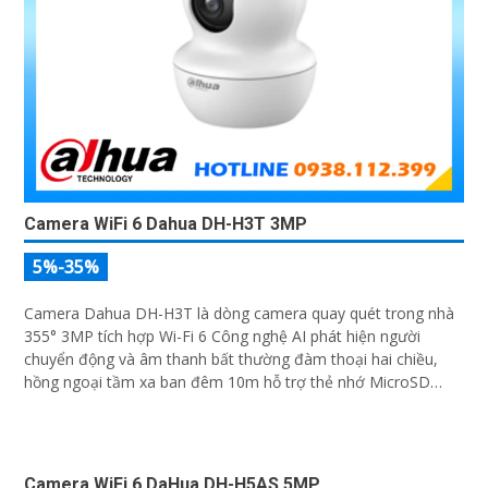
Camera WiFi 6 Dahua DH-H3T 3MP
5%-35%
Camera Dahua DH-H3T là dòng camera quay quét trong nhà
355° 3MP tích hợp Wi-Fi 6 Công nghệ AI phát hiện người
chuyển động và âm thanh bất thường đàm thoại hai chiều,
hồng ngoại tầm xa ban đêm 10m hỗ trợ thẻ nhớ MicroSD
256GB ONVIF và điều khiển từ xa qua ứng dụng DMSS