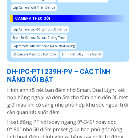
Lắp Camera Wifi Thân Dahua
CAMERA THEO GÓI
Lắp Camera Báo Động Trọn Bộ Dahua
Trọn Bộ Camera Dahua Chống Trộm
Lắp camera wifi hot nhất giá rẻ chất lượng
Bộ Camera Visioncop Full Color
Linh Kiện Máy Tính Giá Rẻ
DH-IPC-PT1239H-PV – CÁC TÍNH
NĂNG NỔI BẬT
Hình ảnh rõ nét ban đêm nhờ Smart Dual Light kết
hợp hồng ngoại và đèn ấm cho tầm nhìn đến 30 mét
giữ màu khi có sáng nhẹ phù hợp khu vực ngoài trời
cần quan sát suốt đêm.
Hoạt động PT với xoay ngang 0°-345° xoay dọc
0°-90° nhớ 50 điểm preset giúp bao phủ góc rộng
linh hoạt điều chỉnh gần xa bằng tay hoặc tự động