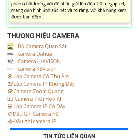
phẩm chất lượng với độ phân giải lên đến 2.0 megapixel,
mang đến hình ảnh sắc nét và rõ ràng. Với khả năng xem
được ban đêm...
THƯƠNG HIỆU CAMERA
Bộ Camera Quan Sát
camera Dahua
Camera HIKVISON
camera KBvision
️🎤️
Lắp Camera Có Thu Âm
📶
Lắp Camera IP Không Dây
🕵️
Camera Zoom Quang
🧛‍♀️
Camera Tích Hợp AI
💻
Lắp Camera IP Có Dây
⚙️
Đầu Ghi Camera HD
📥
Đầu ghi camera IP
TIN TỨC LIÊN QUAN