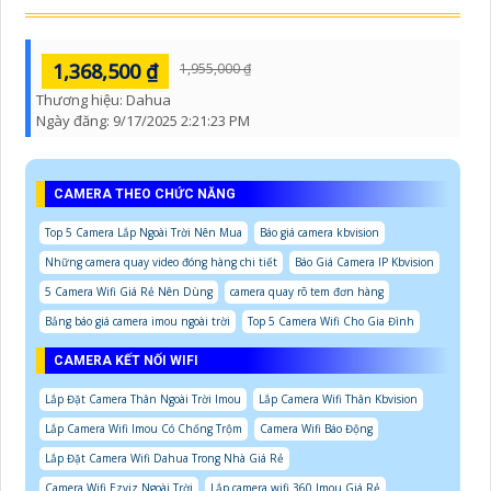
1,368,500 ₫
1,955,000 ₫
Thương hiệu:
Dahua
Ngày đăng:
9/17/2025 2:21:23 PM
CAMERA THEO CHỨC NĂNG
Top 5 Camera Lắp Ngoài Trời Nên Mua
Báo giá camera kbvision
Những camera quay video đóng hàng chi tiết
Báo Giá Camera IP Kbvision
5 Camera Wifi Giá Rẻ Nên Dùng
camera quay rõ tem đơn hàng
Bảng báo giá camera imou ngoài trời
Top 5 Camera Wifi Cho Gia Đình
CAMERA KẾT NỐI WIFI
Lắp Đặt Camera Thân Ngoài Trời Imou
Lắp Camera Wifi Thân Kbvision
Lắp Camera Wifi Imou Có Chống Trộm
Camera Wifi Báo Động
Lắp Đặt Camera Wifi Dahua Trong Nhà Giá Rẻ
Camera Wifi Ezviz Ngoài Trời
Lắp camera wifi 360 Imou Giá Rẻ