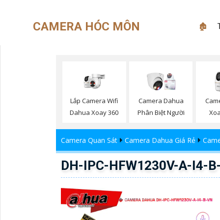
CAMERA HÓC MÔN
🏚
Lắp Camera Wifi
Camera Dahua
Cam
Dahua Xoay 360
Phân Biệt Người
Xoa
Camera Quan Sát
Camera Dahua Giá Rẻ
Came
DH-IPC-HFW1230V-A-I4-B-