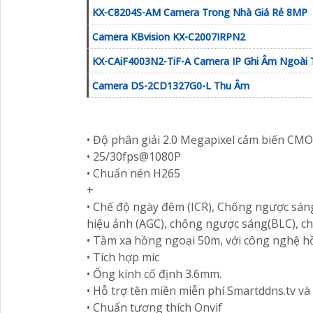
KX-C8204S-AM Camera Trong Nhà Giá Rẻ 8MP
Camera KBvision KX-C2007IRPN2
KX-CAiF4003N2-TiF-A Camera IP Ghi Âm Ngoài 
Camera DS-2CD1327G0-L Thu Âm
• Độ phân giải 2.0 Megapixel cảm biến CMOS
• 25/30fps@1080P
• Chuẩn nén H265
+
• Chế độ ngày đêm (ICR), Chống ngược sán
hiệu ảnh (AGC), chống ngược sáng(BLC), c
• Tầm xa hồng ngoại 50m, với công nghệ 
• Tích hợp mic
• Ống kính cố định 3.6mm.
• Hỗ trợ tên miền miễn phí Smartddns.tv và
• Chuẩn tương thích Onvif