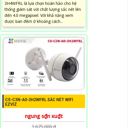
3H4WFRL là lựa chọn hoàn hảo cho hệ
thống giám sát với chất lượng sắc nét lên
đến 4.0 megapixel. Với khả năng xem
được ban đêm ở khoảng cách...
CS-C3N-A0-3H2WFRL SẮC NÉT WIFI
EZVIZ
ngung s₫n xu₫t
1,675,000 ₫