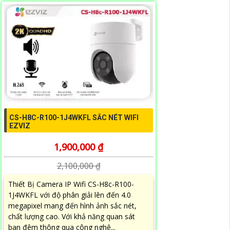
CS-H8C-R100-1J4WKFL SẮC NÉT WIFI
EZVIZ
1,900,000 ₫
2,100,000 ₫
Thiết Bị Camera IP Wifi CS-H8c-R100-
1J4WKFL với độ phân giải lên đến 4.0
megapixel mang đến hình ảnh sắc nét,
chất lượng cao. Với khả năng quan sát
ban đêm thông qua công nghệ...