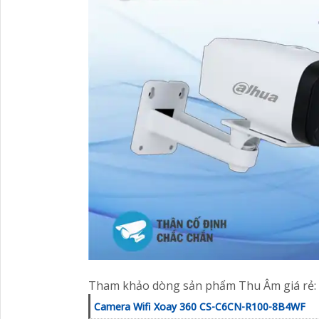
Tham khảo dòng sản phẩm Thu Âm giá rẻ:
Camera Wifi Xoay 360 CS-C6CN-R100-8B4WF