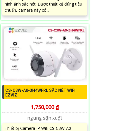
hình ảnh sắc nét. Được thiết kế đúng tiêu
chuẩn, camera này có...
CS-C3W-A0-3H4WFRL SẮC NÉT WIFI
EZVIZ
1,750,000 ₫
ngung s₫n xu₫t
Thiết bị Camera IP Wifi CS-C3W-A0-