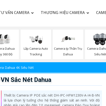
TƯ VẤN CAMERA
THƯƠNG HIỆU CAMERA
CAME
era Dahua
Lắp Camera Auto
Camera Ip Thân Trụ
Camera Dah
y 360 Độ
Tracking
Dahua
Siêu Né
ra Dahua 4K Siêu Nét
VN Sắc Nét Dahua
Thiết bị Camera IP POE sắc nét DH-IPC-HFW1230V-A-I4-B-VN
là lựa chọn lý tưởng cho hệ thống giám sát an ninh. Với độ
phân giải cao lên đến 2.0 megapixel, camera Đào Duy hoàng