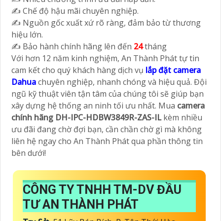
✍️ Chế độ hậu mãi chuyên nghiệp.
✍️ Nguồn gốc xuất xứ rõ ràng, đảm bảo từ thương
hiệu lớn.
✍️ Bảo hành chính hãng lên đến
24
tháng
Với hơn 12 năm kinh nghiệm, An Thành Phát tự tin
cam kết cho quý khách hàng dịch vụ
lắp đặt camera
Dahua
chuyên nghiệp, nhanh chóng và hiệu quả. Đội
ngũ kỹ thuật viên tận tâm của chúng tôi sẽ giúp bạn
xây dựng hệ thống an ninh tối ưu nhất. Mua
camera
chính hãng DH-IPC-HDBW3849R-ZAS-IL
kèm nhiều
ưu đãi đang chờ đợi bạn, cần chần chờ gì mà không
liên hệ ngay cho An Thành Phát qua phần thông tin
bên dưới!
CÔNG TY TNHH TM-DV ĐẦU
TƯ AN THÀNH PHÁT