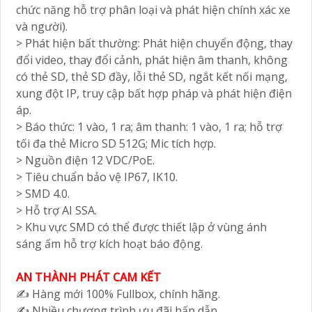
chức năng hỗ trợ phân loại và phát hiện chính xác xe
và người).
> Phát hiện bất thường: Phát hiện chuyển động, thay
đổi video, thay đổi cảnh, phát hiện âm thanh, không
có thẻ SD, thẻ SD đầy, lỗi thẻ SD, ngắt kết nối mạng,
xung đột IP, truy cập bất hợp pháp và phát hiện điện
áp.
> Báo thức: 1 vào, 1 ra; âm thanh: 1 vào, 1 ra; hỗ trợ
tối đa thẻ Micro SD 512G; Mic tích hợp.
> Nguồn điện 12 VDC/PoE.
> Tiêu chuẩn bảo vệ IP67, IK10.
> SMD 4.0.
> Hỗ trợ AI SSA.
> Khu vực SMD có thể được thiết lập ở vùng ánh
sáng ấm hỗ trợ kích hoạt báo động.
AN THÀNH PHÁT CAM KẾT
✍️ Hàng mới 100% Fullbox, chính hãng.
✍️ Nhiều chương trình ưu đãi hấp dẫn.