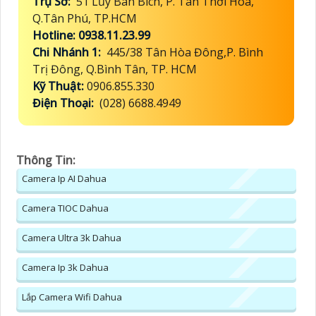
Trụ Sở:
51 Lũy Bán Bích, P. Tân Thới Hòa,
Q.Tân Phú, TP.HCM
Hotline: 0938.11.23.99
Chi Nhánh 1:
445/38 Tân Hòa Đông,P. Bình
Trị Đông, Q.Bình Tân, TP. HCM
Kỹ Thuật:
0906.855.330
Điện Thoại:
(028) 6688.4949
Thông Tin:
Camera Ip AI Dahua
Camera TIOC Dahua
Camera Ultra 3k Dahua
Camera Ip 3k Dahua
Lắp Camera Wifi Dahua