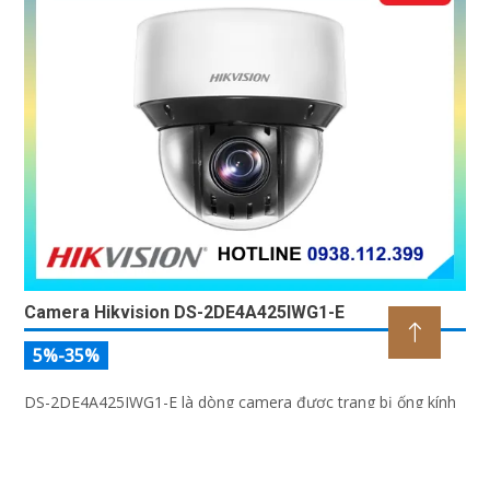
Camera Hikvision DS-2DE4A425IWG1-E
5%-35%
DS-2DE4A425IWG1-E là dòng camera được trang bị ống kính
có thể zoom quang học lên đến 25x, trang bị công nghệ lấy
nét tự động Self-learning, trang bị tính năng Ai nhận diện chính
xác tích hợp AcuSearch khi kết hợp chung với đầu ghi hình,