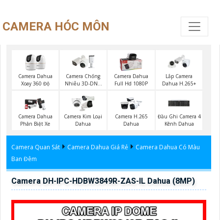
CAMERA HÓC MÔN
Camera Dahua
Camera Chống
Camera Dahua
Lắp Camera
Xoay 360 Độ
Nhiễu 3D-DNR
Full Hd 1080P
Dahua H.265+
Dahua
Camera Dahua
Camera Kim Loại
Camera H.265
Đầu Ghi Camera 4
Phân Biệt Xe
Dahua
Dahua
Kênh Dahua
Camera Quan Sát
Camera Dahua Giá Rẻ
Camera Dahua Có Màu
Ban Đêm
Camera DH-IPC-HDBW3849R-ZAS-IL Dahua (8MP)