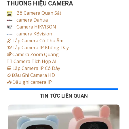
THƯƠNG HIỆU CAMERA
Bộ Camera Quan Sát
camera Dahua
Camera HIKVISON
camera KBvision
️🎤️
Lắp Camera Có Thu Âm
📶
Lắp Camera IP Không Dây
🕵️
Camera Zoom Quang
🧛‍♀️
Camera Tích Hợp AI
💻
Lắp Camera IP Có Dây
⚙️
Đầu Ghi Camera HD
📥
Đầu ghi camera IP
TIN TỨC LIÊN QUAN