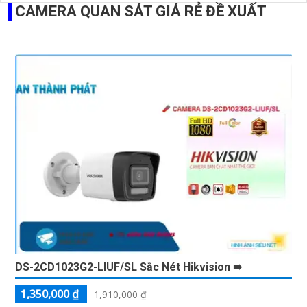
CAMERA QUAN SÁT GIÁ RẺ ĐỀ XUẤT
DS-2CD1023G2-LIUF/SL Sắc Nét Hikvision ➠
1,350,000 ₫
1,910,000 ₫