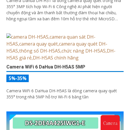
Camera Dahua DH-H3T là dòng camera quay quét trong nhà
355° 3MP tích hợp Wi-Fi 6 Công nghệ AI phát hiện người
chuyển động và âm thanh bất thường đàm thoại hai chiều,
hồng ngoại tầm xa ban đêm 10m hỗ trợ thẻ nhớ MicroSD
256GB ONVIF và điều khiển từ xa qua ứng dụng DMSS
Camera WiFi 6 DaHua DH-H5AS 5MP
5%-35%
Camera WiFi 6 DaHua DH-H5AS là dòng camera quay quét
355° trong nhà 5MP hỗ trợ Wi-Fi 6 băng tần