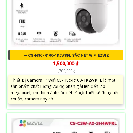
➠ CS-H8C-R100-1K2WKFL SẮC NÉT WIFI EZVIZ
1,500,000 ₫
1,700,000 ₫
Thiết Bị Camera IP Wifi CS-H8c-R100-1K2WKFL là một
sản phẩm chất lượng với độ phân giải lên đến 2.0
megapixel, cho hình ảnh sắc nét. Được thiết kế đúng tiêu
chuẩn, camera này có...