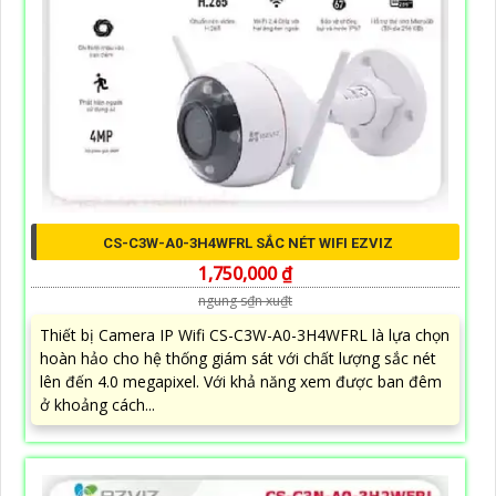
CS-C3W-A0-3H4WFRL SẮC NÉT WIFI EZVIZ
1,750,000 ₫
ngung s₫n xu₫t
Thiết bị Camera IP Wifi CS-C3W-A0-3H4WFRL là lựa chọn
hoàn hảo cho hệ thống giám sát với chất lượng sắc nét
lên đến 4.0 megapixel. Với khả năng xem được ban đêm
ở khoảng cách...