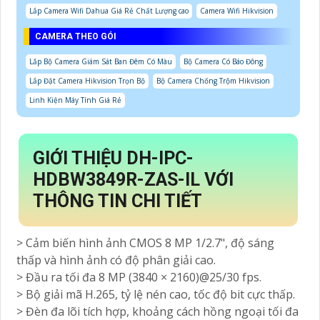
Lắp Camera Wifi Dahua Giá Rẻ Chất Lượng cao
Camera Wifi Hikvision
CAMERA THEO GÓI
Lắp Bộ Camera Giám Sát Ban Đêm Có Màu
Bộ Camera Có Báo Đông
Lắp Đặt Camera Hikvision Trọn Bộ
Bộ Camera Chống Trộm Hikvision
Linh Kiện Máy Tính Giá Rẻ
GIỚI THIỆU DH-IPC-
HDBW3849R-ZAS-IL VỚI
THÔNG TIN CHI TIẾT
> Cảm biến hình ảnh CMOS 8 MP 1/2.7", độ sáng
thấp và hình ảnh có độ phân giải cao.
> Đầu ra tối đa 8 MP (3840 × 2160)@25/30 fps.
> Bộ giải mã H.265, tỷ lệ nén cao, tốc độ bit cực thấp.
> Đèn đa lõi tích hợp, khoảng cách hồng ngoại tối đa