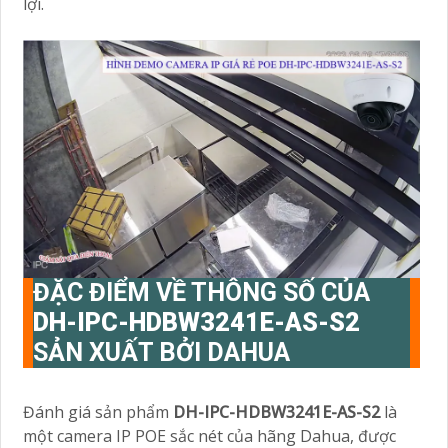
lợi.
ĐẶC ĐIỂM VỀ THÔNG SỐ CỦA
DH-IPC-HDBW3241E-AS-S2
SẢN XUẤT BỞI DAHUA
Đánh giá sản phẩm
DH-IPC-HDBW3241E-AS-S2
là
một camera IP POE sắc nét của hãng Dahua, được