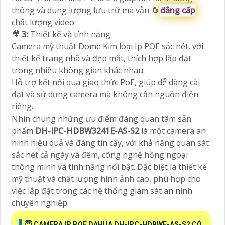
thông và dung lượng lưu trữ mà vẫn 🔄
đẳng cấp
chất lượng video.
🎥
3:
Thiết kế và tính năng:
Camera mỹ thuật Dome Kim loại Ip POE sắc nét, với
thiết kế trang nhã và đẹp mắt, thích hợp lắp đặt
trong nhiều không gian khác nhau.
Hỗ trợ kết nối qua giao thức PoE, giúp dễ dàng cài
đặt và sử dụng camera mà không cần nguồn điện
riêng.
Nhìn chung những ưu điểm đáng quan tâm sản
phẩm
DH-IPC-HDBW3241E-AS-S2
là một camera an
ninh hiệu quả và đáng tin cậy, với khả năng quan sát
sắc nét cả ngày và đêm, công nghệ hồng ngoại
thông minh và tính năng nổi bật. Đặc biệt là thiết kế
mỹ thuật và chất lượng hình ảnh cao, phù hợp cho
việc lắp đặt trong các hệ thống giám sát an ninh
chuyên nghiệp.
😇 CAMERA IP POE DAHUA DH-IPC-HDBWE-AS-S2 CÓ