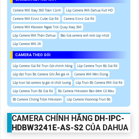
Camera Wifi Xoay 360 Toàn Cảnh
Lắp Camera Wifi Dahua Full HD
Camera Wifi Ezviz Cube Giá Rẻ
Camera Ezviz Giá Rẻ
Camera Wifi Kbvision Ngoài Trời Quay Xoay 360
Lắp Camera Wifi Thân Dahua
Báo Giá camera wifi mới cập nhật
Lắp Camera Wifi 2K
CAMERA THEO GÓI
Lắp Camera Giá Rẻ Trọn Gói chính hãng
Lắp Camera Trọn Bộ Giá Rẻ
Lắp đặt Trọn Bộ Camera Ghi Âm giá rẻ
Camera Wifi Nên Dùng
Lắp trọn bộ camera Ip giá rẻ chất lượng
Lắp Trọn Bộ Camera Wifi Giá Rẻ
Lắp Camera Trọn Bộ Giá Rẻ
Bộ Camera Hikvision Ban Đêm Có Màu
Bô Camera Chống Trộm Hikvision
Lắp Camera Visioncop Trọn Bộ
CAMERA CHÍNH HÃNG
DH-IPC-
HDBW3241E-AS-S2
CỦA DAHUA