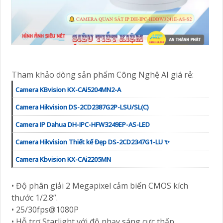
Tham khảo dòng sản phẩm Công Nghệ AI giá rẻ:
Camera KBvision KX-CAi5204MN2-A
Camera Hikvision DS-2CD2387G2P-LSU/SL(C)
Camera IP Dahua DH-IPC-HFW3249EP-AS-LED
Camera Hikvision Thiết kế Đẹp DS-2CD2347G1-LU ✨
Camera Kbvision KX-CAi2205MN
• Độ phân giải 2 Megapixel cảm biến CMOS kích
thước 1/2.8”.
• 25/30fps@1080P
• Hỗ trợ Starlight với độ nhạy sáng cực thấp