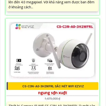
lên đến 4.0 megapixel. Với khả năng xem được ban đêm
ở khoảng cách...
CS-C3N-A0-3H2WFRL SẮC NÉT WIFI EZVIZ
ngung s₫n xu₫t
1,675,000 ₫
Thiết bị Camera IP Wifi CS-C3N-A0-3H2WFRL là một sản