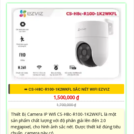
➠ CS-H8C-R100-1K2WKFL SẮC NÉT WIFI EZVIZ
1,500,000 ₫
1,700,000 ₫
Thiết Bị Camera IP Wifi CS-H8c-R100-1K2WKFL là một
sản phẩm chất lượng với độ phân giải lên đến 2.0
megapixel, cho hình ảnh sắc nét. Được thiết kế đúng tiêu
chuẩn, camera này có...