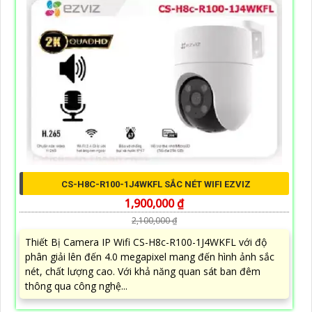
CS-H8C-R100-1J4WKFL SẮC NÉT WIFI EZVIZ
1,900,000 ₫
2,100,000 ₫
Thiết Bị Camera IP Wifi CS-H8c-R100-1J4WKFL với độ
phân giải lên đến 4.0 megapixel mang đến hình ảnh sắc
nét, chất lượng cao. Với khả năng quan sát ban đêm
thông qua công nghệ...