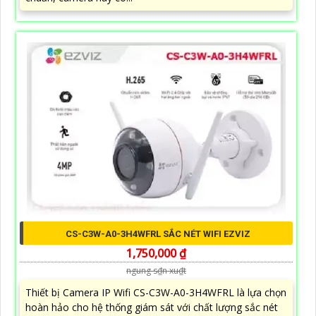
CS-C3W-A0-3H4WFRL SẮC NÉT WIFI EZVIZ
1,750,000 ₫
ngung s₫n xu₫t
Thiết bị Camera IP Wifi CS-C3W-A0-3H4WFRL là lựa chọn
hoàn hảo cho hệ thống giám sát với chất lượng sắc nét