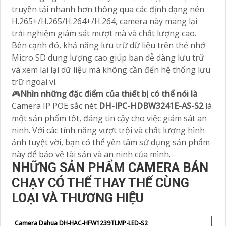
truyền tải nhanh hơn thông qua các định dạng nén
H.265+/H.265/H.264+/H.264, camera này mang lại
trải nghiệm giám sát mượt mà và chất lượng cao.
Bên cạnh đó, khả năng lưu trữ dữ liệu trên thẻ nhớ
Micro SD dung lượng cao giúp bạn dễ dàng lưu trữ
và xem lại lại dữ liệu mà không cần đến hệ thống lưu
trữ ngoại vi.
🎮
Nhìn những đặc điểm của thiết bị có thể nói là
Camera IP POE sắc nét
DH-IPC-HDBW3241E-AS-S2
là
một sản phẩm tốt, đáng tin cậy cho việc giám sát an
ninh. Với các tính năng vượt trội và chất lượng hình
ảnh tuyệt vời, bạn có thể yên tâm sử dụng sản phẩm
này để bảo vệ tài sản và an ninh của mình.
NHỮNG SẢN PHẨM CAMERA BÁN
CHẠY CÓ THỂ THAY THẾ CÙNG
LOẠI VÀ THƯƠNG HIỆU
Camera Dahua DH-HAC-HFW1239TLMP-LED-S2