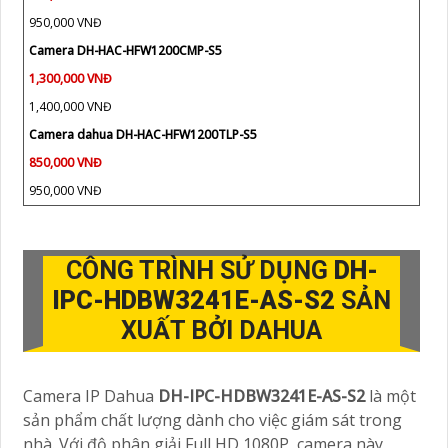
950,000 VNĐ
Camera DH-HAC-HFW1200CMP-S5
1,300,000 VNĐ
1,400,000 VNĐ
Camera dahua DH-HAC-HFW1200TLP-S5
850,000 VNĐ
950,000 VNĐ
CÔNG TRÌNH SỬ DỤNG
DH-
IPC-HDBW3241E-AS-S2
SẢN
XUẤT BỞI DAHUA
Camera IP Dahua
DH-IPC-HDBW3241E-AS-S2
là một
sản phẩm chất lượng dành cho việc giám sát trong
nhà. Với độ phân giải Full HD 1080P, camera này