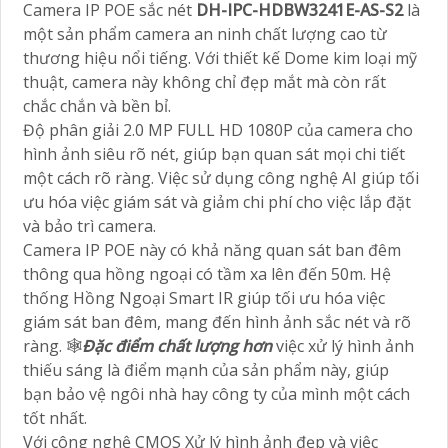
Camera IP POE sắc nét
DH-IPC-HDBW3241E-AS-S2
là
một sản phẩm camera an ninh chất lượng cao từ
thương hiệu nổi tiếng. Với thiết kế Dome kim loại mỹ
thuật, camera này không chỉ đẹp mắt mà còn rất
chắc chắn và bền bỉ.
Độ phân giải 2.0 MP FULL HD 1080P của camera cho
hình ảnh siêu rõ nét, giúp bạn quan sát mọi chi tiết
một cách rõ ràng. Việc sử dụng công nghệ AI giúp tối
ưu hóa việc giám sát và giảm chi phí cho việc lắp đặt
và bảo trì camera.
Camera IP POE này có khả năng quan sát ban đêm
thông qua hồng ngoại có tầm xa lên đến 50m. Hệ
thống Hồng Ngoại Smart IR giúp tối ưu hóa việc
giám sát ban đêm, mang đến hình ảnh sắc nét và rõ
ràng. 🕸
Đặc điểm chất lượng hơn
việc xử lý hình ảnh
thiếu sáng là điểm mạnh của sản phẩm này, giúp
bạn bảo vệ ngôi nhà hay công ty của mình một cách
tốt nhất.
Với công nghệ CMOS Xử lý hình ảnh đẹp và việc