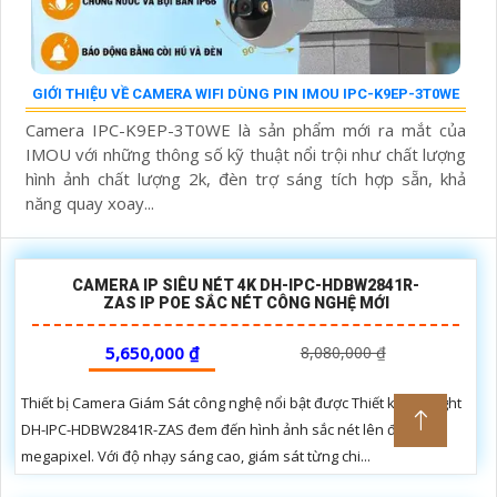
GIỚI THIỆU VỀ CAMERA WIFI DÙNG PIN IMOU IPC-K9EP-3T0WE
Camera IPC-K9EP-3T0WE là sản phẩm mới ra mắt của
IMOU với những thông số kỹ thuật nổi trội như chất lượng
hình ảnh chất lượng 2k, đèn trợ sáng tích hợp sẵn, khả
năng quay xoay...
CAMERA IP SIÊU NÉT 4K DH-IPC-HDBW2841R-
ZAS IP POE SẮC NÉT CÔNG NGHỆ MỚI
5,650,000 ₫
8,080,000 ₫
Thiết bị Camera Giám Sát công nghệ nổi bật được Thiết kế Starlight
DH-IPC-HDBW2841R-ZAS đem đến hình ảnh sắc nét lên đến 8.0
megapixel. Với độ nhạy sáng cao, giám sát từng chi...