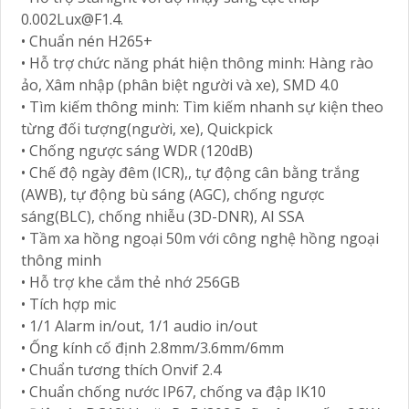
0.002Lux@F1.4.
• Chuẩn nén H265+
• Hỗ trợ chức năng phát hiện thông minh: Hàng rào
ảo, Xâm nhập (phân biệt người và xe), SMD 4.0
• Tìm kiếm thông minh: Tìm kiếm nhanh sự kiện theo
từng đối tượng(người, xe), Quickpick
• Chống ngược sáng WDR (120dB)
• Chế độ ngày đêm (ICR),, tự động cân bằng trắng
(AWB), tự động bù sáng (AGC), chống ngược
sáng(BLC), chống nhiễu (3D-DNR), AI SSA
• Tầm xa hồng ngoại 50m với công nghệ hồng ngoại
thông minh
• Hỗ trợ khe cắm thẻ nhớ 256GB
• Tích hợp mic
• 1/1 Alarm in/out, 1/1 audio in/out
• Ống kính cố định 2.8mm/3.6mm/6mm
• Chuẩn tương thích Onvif 2.4
• Chuẩn chống nước IP67, chống va đập IK10