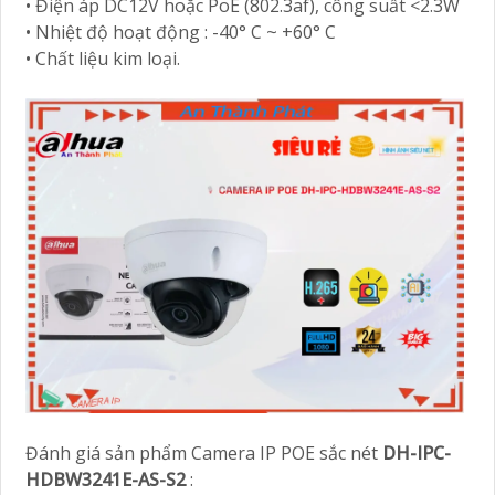
• Điện áp DC12V hoặc PoE (802.3af), công suất <2.3W
• Nhiệt độ hoạt động : -40° C ~ +60° C
• Chất liệu kim loại.
Đánh giá sản phẩm Camera IP POE sắc nét
DH-IPC-
HDBW3241E-AS-S2
: