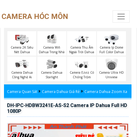
CAMERA HÓC MÔN
Camera Wifi
Camera 2K Siêu
Camera Thu Âm
Camera Ip Dome
Dahua Trong Nhà
Nét Dahua
Ngoài Trời Dahua
Full Color Dahua
Camera Dahua
Camera Dahua
Camera Ezviz Có
Camera Ultra HD
Công Nghệ Ai
Starlight
Chống Trộm
Uniview
Camera Quan Sát
Camera Dahua Giá Rẻ
Camera Dahua Zoom Xa
DH-IPC-HDBW3241E-AS-S2 Camera IP Dahua Full HD
1080P