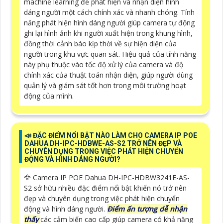
machine learning để phát hiện và nhận diện hình
dáng người một cách chính xác và nhanh chóng. Tính
năng phát hiện hình dáng người giúp camera tự động
ghi lại hình ảnh khi người xuất hiện trong khung hình,
đồng thời cảnh báo kịp thời về sự hiện diện của
người trong khu vực quan sát. Hiệu quả của tính năng
này phụ thuộc vào tốc độ xử lý của camera và độ
chính xác của thuật toán nhận diện, giúp người dùng
quản lý và giám sát tốt hơn trong môi trường hoạt
động của mình.
📣 ĐẶC ĐIỂM NỔI BẬT NÀO LÀM CHO CAMERA IP POE
DAHUA DH-IPC-HDBWE-AS-S2 TRỞ NÊN ĐẸP VÀ
CHUYÊN DỤNG TRONG VIỆC PHÁT HIỆN CHUYỂN
ĐỘNG VÀ HÌNH DÁNG NGƯỜI?
🦅 Camera IP POE Dahua DH-IPC-HDBW3241E-AS-
S2 sở hữu nhiều đặc điểm nổi bật khiến nó trở nên
đẹp và chuyên dụng trong việc phát hiện chuyển
động và hình dáng người.
Điểm ấn tượng dễ nhận
thấy
các cảm biến cao cấp giúp camera có khả năng