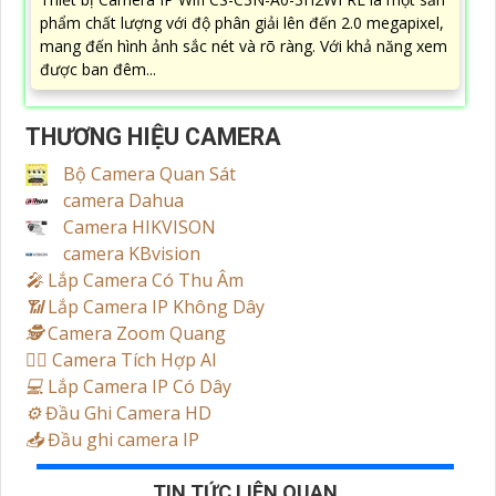
phẩm chất lượng với độ phân giải lên đến 2.0 megapixel,
mang đến hình ảnh sắc nét và rõ ràng. Với khả năng xem
được ban đêm...
THƯƠNG HIỆU CAMERA
Bộ Camera Quan Sát
camera Dahua
Camera HIKVISON
camera KBvision
️🎤️
Lắp Camera Có Thu Âm
📶
Lắp Camera IP Không Dây
🕵️
Camera Zoom Quang
🧛‍♀️
Camera Tích Hợp AI
💻
Lắp Camera IP Có Dây
⚙️
Đầu Ghi Camera HD
📥
Đầu ghi camera IP
TIN TỨC LIÊN QUAN