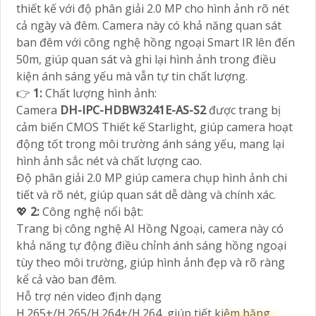
thiết kế với độ phân giải 2.0 MP cho hình ảnh rõ nét
cả ngày và đêm. Camera này có khả năng quan sát
ban đêm với công nghệ hồng ngoại Smart IR lên đến
50m, giúp quan sát và ghi lại hình ảnh trong điều
kiện ánh sáng yếu mà vẫn tự tin chất lượng.
👉
1:
Chất lượng hình ảnh:
Camera
DH-IPC-HDBW3241E-AS-S2
được trang bị
cảm biến CMOS Thiết kế Starlight, giúp camera hoạt
động tốt trong môi trường ánh sáng yếu, mang lại
hình ảnh sắc nét và chất lượng cao.
Độ phân giải 2.0 MP giúp camera chụp hình ảnh chi
tiết và rõ nét, giúp quan sát dễ dàng và chính xác.
💖
2:
Công nghệ nổi bật:
Trang bị công nghệ AI Hồng Ngoại, camera này có
khả năng tự động điều chỉnh ánh sáng hồng ngoại
tùy theo môi trường, giúp hình ảnh đẹp và rõ ràng
kể cả vào ban đêm.
Hỗ trợ nén video định dạng
H.265+/H.265/H.264+/H.264, giúp tiết kiệm băng