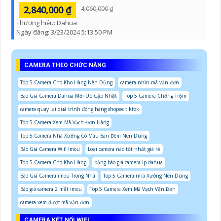
2,840,000 ₫
4,060,000 ₫
Thương hiệu:
Dahua
Ngày đăng:
3/23/2024 5:13:50 PM
CAMERA THEO CHỨC NĂNG
Top 5 Camera Cho Kho Hàng Nên Dùng
camera nhìn mã vận đơn
Báo Giá Camera Dahua Mới Up Cập Nhật
Top 5 Camera Chống Trộm
camera quay lại quá trình đóng hàng shopee tiktok
Top 5 Camera Xem Mã Vạch Đơn Hàng
Top 5 Camera Nhà Xưởng Có Màu Ban Đêm Nên Dùng
Báo Giá Camera Wifi Imou
Loại camera nào tốt nhất giá rẻ
Top 5 Camera Cho Kho Hàng
bảng báo giá camera ip dahua
Báo Giá Camera imou Trong Nhà
Top 5 Camera nhà Xưởng Nên Dùng
Báo giá camera 2 mắt imou
Top 5 Camera Xem Mã Vạch Vận Đơn
camera xem được mã vận đơn
CAMERA KẾT NỐI WIFI