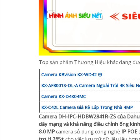
Top sản phẩm Thương Hiệu khác đang đượ
Camera KBvision KX-WD42 ۞
KX-AF8001S-DL-A Camera Ngoài Trời 4K Siêu N
Camera KX-D4K04MC
KX-C42L Camera Giá Rẻ Lắp Trong Nhà 4MP
Camera DH-IPC-HDBW2841R-ZS của Dahu
dây mạng và khả năng điều chỉnh ống kính
8.0 MP
camera sử dụng công nghệ
IP POE
trợ H.265+
cho việc lưu trữ dữ liệu lâu hơn