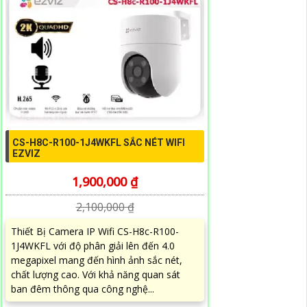
CS-H8C-R100-1J4WKFL SẮC NÉT WIFI
EZVIZ
1,900,000 ₫
2,100,000 ₫
Thiết Bị Camera IP Wifi CS-H8c-R100-
1J4WKFL với độ phân giải lên đến 4.0
megapixel mang đến hình ảnh sắc nét,
chất lượng cao. Với khả năng quan sát
ban đêm thông qua công nghệ...