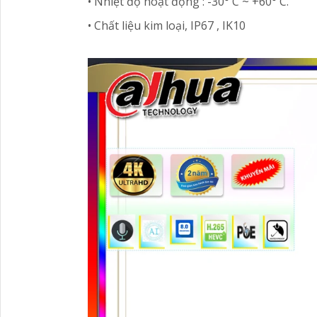
• Nhiệt độ hoạt động : -30° C ~ +60° C.
• Chất liệu kim loại, IP67 , IK10