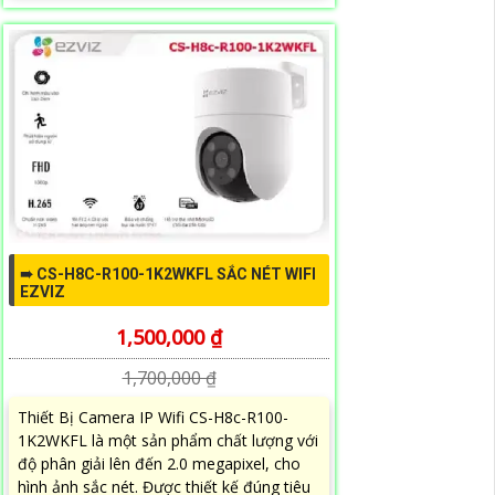
➠ CS-H8C-R100-1K2WKFL SẮC NÉT WIFI
EZVIZ
1,500,000 ₫
1,700,000 ₫
Thiết Bị Camera IP Wifi CS-H8c-R100-
1K2WKFL là một sản phẩm chất lượng với
độ phân giải lên đến 2.0 megapixel, cho
hình ảnh sắc nét. Được thiết kế đúng tiêu