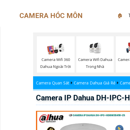
CAMERA HÓC MÔN
🏚
Camera Wifi Dahua
Camera Wifi 360
Camer
Trong Nhà
Dahua Ngoài Trời
Camera Quan Sát
Camera Dahua Giá Rẻ
Came
Camera IP Dahua DH-IPC