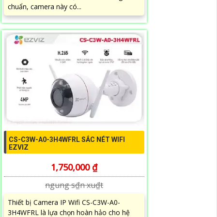
chuẩn, camera này có...
CS-C3W-A0-3H4WFRL SẮC NÉT WIFI
EZVIZ
1,750,000 ₫
ngung s₫n xu₫t
Thiết bị Camera IP Wifi CS-C3W-A0-
3H4WFRL là lựa chọn hoàn hảo cho hệ