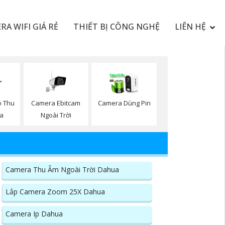
RA WIFI GIÁ RẺ
THIẾT BỊ CÔNG NGHỆ
LIÊN HỆ
Camera Ebitcam
ó Thu
Camera Dùng Pin
Ngoài Trời
a
Camera Thu Âm Ngoài Trời Dahua
Lắp Camera Zoom 25X Dahua
Camera Ip Dahua