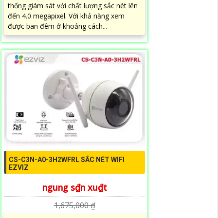
thống giám sát với chất lượng sắc nét lên
đến 4.0 megapixel. Với khả năng xem
được ban đêm ở khoảng cách...
CS-C3N-A0-3H2WFRL SẮC NÉT WIFI
EZVIZ
ngung s₫n xu₫t
1,675,000 ₫