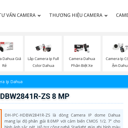
TƯ VẤN CAMERA
THƯƠNG HIỆU CAMERA
CAME
a Dahua Giá
Lắp Camera Ip Full
Camera Dahua
Camera Ip C
Rẻ
Color Dahua
Phân Biệt Xe
Ậm Dahu
ra Ip Dahua
-HDBW2841R-ZS 8 MP
DH-IPC-HDBW2841R-ZS là dòng Camera IP dome Dahua
mang lại độ phân giải 8.0MP với cảm biến CMOS 1/2. 7” cho
hình ảnh sắc nét. Hỗ trợ công nghệ Starlight giúp ghi hình màu