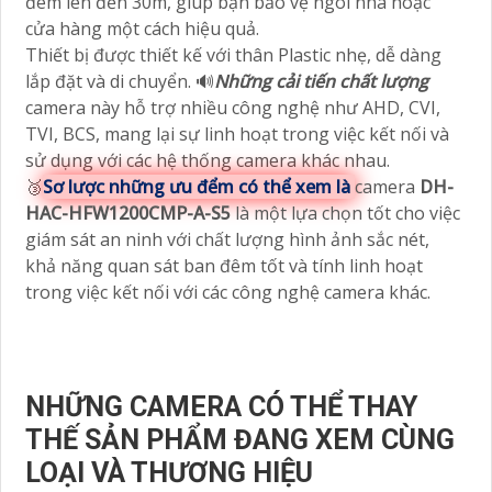
đêm lên đến 30m, giúp bạn bảo vệ ngôi nhà hoặc
cửa hàng một cách hiệu quả.
Thiết bị được thiết kế với thân Plastic nhẹ, dễ dàng
lắp đặt và di chuyển. 🔊
Những cải tiến chất lượng
camera này hỗ trợ nhiều công nghệ như AHD, CVI,
TVI, BCS, mang lại sự linh hoạt trong việc kết nối và
sử dụng với các hệ thống camera khác nhau.
🥉
Sơ lược những ưu đểm có thể xem là
camera
DH-
HAC-HFW1200CMP-A-S5
là một lựa chọn tốt cho việc
giám sát an ninh với chất lượng hình ảnh sắc nét,
khả năng quan sát ban đêm tốt và tính linh hoạt
trong việc kết nối với các công nghệ camera khác.
NHỮNG CAMERA CÓ THỂ THAY
THẾ SẢN PHẨM ĐANG XEM CÙNG
LOẠI VÀ THƯƠNG HIỆU