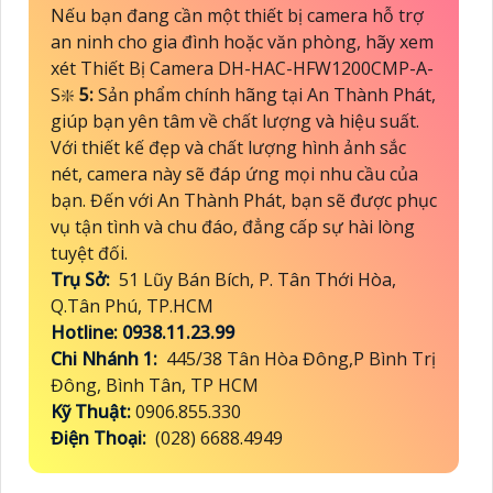
Nếu bạn đang cần một thiết bị camera hỗ trợ
an ninh cho gia đình hoặc văn phòng, hãy xem
xét Thiết Bị Camera DH-HAC-HFW1200CMP-A-
S❇️
5:
Sản phẩm chính hãng tại An Thành Phát,
giúp bạn yên tâm về chất lượng và hiệu suất.
Với thiết kế đẹp và chất lượng hình ảnh sắc
nét, camera này sẽ đáp ứng mọi nhu cầu của
bạn. Đến với An Thành Phát, bạn sẽ được phục
vụ tận tình và chu đáo, đẳng cấp sự hài lòng
tuyệt đối.
Trụ Sở:
51 Lũy Bán Bích, P. Tân Thới Hòa,
Q.Tân Phú, TP.HCM
Hotline: 0938.11.23.99
Chi Nhánh 1:
445/38 Tân Hòa Đông,P Bình Trị
Đông, Bình Tân, TP HCM
Kỹ Thuật:
0906.855.330
Điện Thoại:
(028) 6688.4949