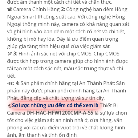
được âm thanh một cách chi tiết và chân thực.
📽 Camera Chính Hãng
2:
Công nghệ ban đêm Hồng
Ngoại Smart IR công suất cao: Với công nghệ Hồng
Ngoại thông minh này, camera có khả năng quan sát
và ghi hình vào ban đêm một cách rõ nét và chi tiết,
không bị mờ hay lóa. Đây là ưu điểm quan trọng
giúp gia tăng tính hiệu quả của việc giám sát.
💯
3:
Hình ảnh sắc nét với chip CMOS: Chip CMOS
được tích hợp trong camera giúp cho hình ảnh được
tái tạo một cách sắc nét, màu sắc trung thực và chi
tiết.
⋘
4:
Sản phẩm chính hãng tại An Thành Phát: Sản
phẩm này được phân phối chính hãng tại An Thành
Phát, đẳng cấp về chất lượng và sự tin cậy.
🥉
Sơ lược những ưu đểm có thể xem là
Thiết Bị
Camera
DH-HAC-HFW1200CMP-A-S5
là sự lựa chọn
tốt cho việc giám sát an ninh nhà ở, cửa hàng, văn
phòng với các ưu điểm vượt trội về chất lượng hình
ảnh, âm thanh và tính ổn định.