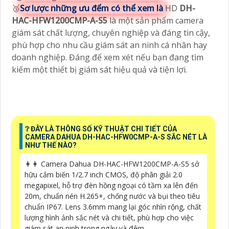
🥉
Sơ lược những ưu đểm có thể xem là
HD
DH-
HAC-HFW1200CMP-A-S5
là một sản phẩm camera
giám sát chất lượng, chuyên nghiệp và đáng tin cậy,
phù hợp cho nhu cầu giám sát an ninh cá nhân hay
doanh nghiệp. Đáng để xem xét nếu bạn đang tìm
kiếm một thiết bị giám sát hiệu quả và tiện lợi.
❔ ĐÂY LÀ THÔNG SỐ KỸ THUẬT CHI TIẾT CỦA
CAMERA DAHUA DH-HAC-HFW0CMP-A-S SẮC NÉT LÀ
NHƯ THẾ NÀO?
️👩‍👩 Camera Dahua DH-HAC-HFW1200CMP-A-S5 sở
hữu cảm biến 1/2.7 inch CMOS, độ phân giải 2.0
megapixel, hỗ trợ đèn hồng ngoại có tầm xa lên đến
20m, chuẩn nén H.265+, chống nước và bụi theo tiêu
chuẩn IP67. Lens 3.6mm mang lại góc nhìn rộng, chất
lượng hình ảnh sắc nét và chi tiết, phù hợp cho việc
giám sát an ninh trong ngày và đêm.