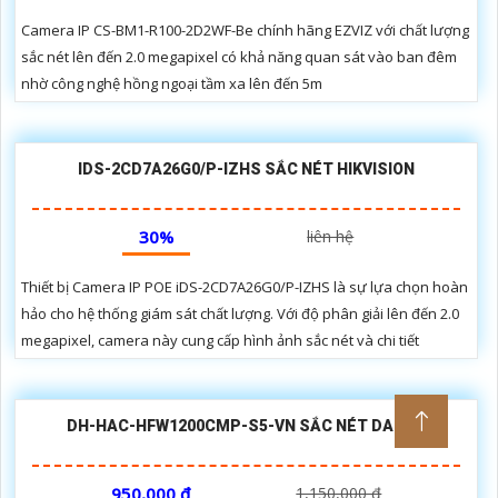
Camera IP CS-BM1-R100-2D2WF-Be chính hãng EZVIZ với chất lượng
sắc nét lên đến 2.0 megapixel có khả năng quan sát vào ban đêm
nhờ công nghệ hồng ngoại tầm xa lên đến 5m
IDS-2CD7A26G0/P-IZHS SẮC NÉT HIKVISION
30%
liên hệ
Thiết bị Camera IP POE iDS-2CD7A26G0/P-IZHS là sự lựa chọn hoàn
hảo cho hệ thống giám sát chất lượng. Với độ phân giải lên đến 2.0
megapixel, camera này cung cấp hình ảnh sắc nét và chi tiết
DH-HAC-HFW1200CMP-S5-VN SẮC NÉT DAHUA
950,000 ₫
1,150,000 ₫