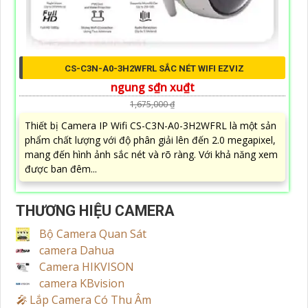
CS-C3N-A0-3H2WFRL SẮC NÉT WIFI EZVIZ
ngung s₫n xu₫t
1,675,000 ₫
Thiết bị Camera IP Wifi CS-C3N-A0-3H2WFRL là một sản
phẩm chất lượng với độ phân giải lên đến 2.0 megapixel,
mang đến hình ảnh sắc nét và rõ ràng. Với khả năng xem
được ban đêm...
THƯƠNG HIỆU CAMERA
Bộ Camera Quan Sát
camera Dahua
Camera HIKVISON
camera KBvision
️🎤️
Lắp Camera Có Thu Âm