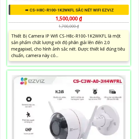
➠ CS-H8C-R100-1K2WKFL SẮC NÉT WIFI EZVIZ
1,500,000 ₫
1,700,000 ₫
Thiết Bị Camera IP Wifi CS-H8c-R100-1K2WKFL là một
sản phẩm chất lượng với độ phân giải lên đến 2.0
megapixel, cho hình ảnh sắc nét. Được thiết kế đúng tiêu
chuẩn, camera này có...