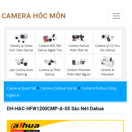
CAMERA HÓC MÔN
Camera Ip Dome
Camera Wifi 360
Camera Dahua
Camera Ip Có Thu
Full Color Dahua
Dahua Ngoài Trời
Phân Biệt Xe
Ậm Dahua
Lắp Camera Auto
Camera Ip Thân
Camera Hikvision
Camera Ai
Tracking
Dahua
Phân Biệt Người
Hikvision
Camera Quan Sát
Camera Dahua Giá Rẻ
Camera Dahua Công
Nghệ Ai
DH-HAC-HFW1200CMP-A-S5 Sắc Nét Dahua