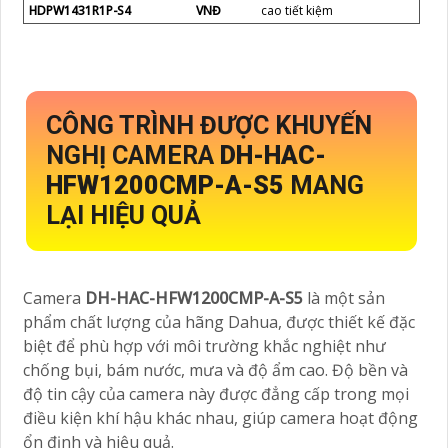
HDPW1431R1P-S4
VNĐ
cao tiết kiệm
CÔNG TRÌNH ĐƯỢC KHUYẾN
NGHỊ CAMERA
DH-HAC-
HFW1200CMP-A-S5
MANG
LẠI HIỆU QUẢ
Camera
DH-HAC-HFW1200CMP-A-S5
là một sản
phẩm chất lượng của hãng Dahua, được thiết kế đặc
biệt để phù hợp với môi trường khắc nghiệt như
chống bụi, bám nước, mưa và độ ẩm cao. Độ bền và
độ tin cậy của camera này được đẳng cấp trong mọi
điều kiện khí hậu khác nhau, giúp camera hoạt động
ổn định và hiệu quả.