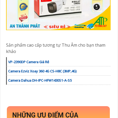
Sản phẩm cao cấp tương tự Thu Âm cho bạn tham
khảo
VP-2390DP Camera Giá Rẻ
Camera Ezviz Xoay 360 4G CS-H8C (3MP,4G)
Camera Dahua DH-IPC-HFW1430S1-A-S5
NHỮNG ƯU ĐIỂM CỦA