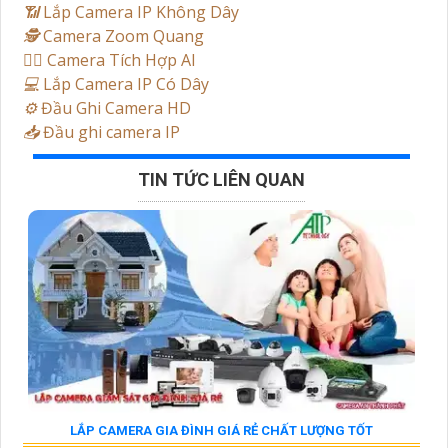
📶
Lắp Camera IP Không Dây
🕵️
Camera Zoom Quang
🧛‍♀️
Camera Tích Hợp AI
💻
Lắp Camera IP Có Dây
⚙️
Đầu Ghi Camera HD
📥
Đầu ghi camera IP
TIN TỨC LIÊN QUAN
LẮP CAMERA GIA ĐÌNH GIÁ RẺ CHẤT LƯỢNG TỐT