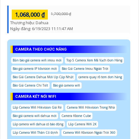
1,068,000 ₫
1,700,000 ₫
Thương hiệu:
Dahua
Ngày đăng:
6/19/2023 11:11:47 AM
CAMERA THEO CHỨC NĂNG
Bản báo giá camera wifi imou mới
Top 5 Camera Xem Mã Vạch Đơn Hàng
Báo giá camera IP kbvision mới
Báo Giá Camera Imou Ngoài Trời
Báo Giá Camera Dahua Mới Up Cập Nhật
camera quay rõ tem đơn hàng
Báo Giá Camera Chi Tiết
Báo giá camera wifi
CAMERA KẾT NỐI WIFI
Lắp Camera Wifi Hikvision Giá Rẻ
Camera Wifi Hikvision Trong Nhà
Báo giá camera wifi dahua mới
Camera Kbone Cube
Lắp camera wifi dahua có báo động
Lắp Camera Wifi 2K
Lắp Camera Wifi Thân Cố Định
Camera Wifi Kbvision Ngoài Trời 360