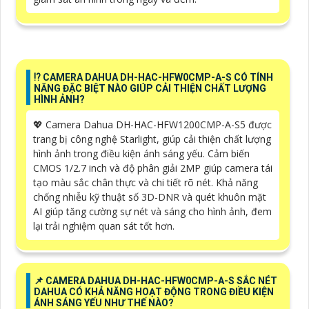
⁉️ CAMERA DAHUA DH-HAC-HFW0CMP-A-S CÓ TÍNH
NĂNG ĐẶC BIỆT NÀO GIÚP CẢI THIỆN CHẤT LƯỢNG
HÌNH ẢNH?
💖 Camera Dahua DH-HAC-HFW1200CMP-A-S5 được
trang bị công nghệ Starlight, giúp cải thiện chất lượng
hình ảnh trong điều kiện ánh sáng yếu. Cảm biến
CMOS 1/2.7 inch và độ phân giải 2MP giúp camera tái
tạo màu sắc chân thực và chi tiết rõ nét. Khả năng
chống nhiễu kỹ thuật số 3D-DNR và quét khuôn mặt
AI giúp tăng cường sự nét và sáng cho hình ảnh, đem
lại trải nghiệm quan sát tốt hơn.
📌 CAMERA DAHUA DH-HAC-HFW0CMP-A-S SẮC NÉT
DAHUA CÓ KHẢ NĂNG HOẠT ĐỘNG TRONG ĐIỀU KIỆN
ÁNH SÁNG YẾU NHƯ THẾ NÀO?