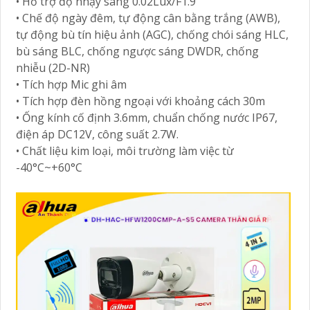
• Hỗ trợ độ nhạy sáng 0.02Lux/F1.9
• Chế độ ngày đêm, tự động cân bằng trắng (AWB),
tự động bù tín hiệu ảnh (AGC), chống chói sáng HLC,
bù sáng BLC, chống ngược sáng DWDR, chống
nhiễu (2D-NR)
• Tích hợp Mic ghi âm
• Tích hợp đèn hồng ngoại với khoảng cách 30m
• Ống kính cố định 3.6mm, chuẩn chống nước IP67,
điện áp DC12V, công suất 2.7W.
• Chất liệu kim loại, môi trường làm việc từ
-40°C~+60°C