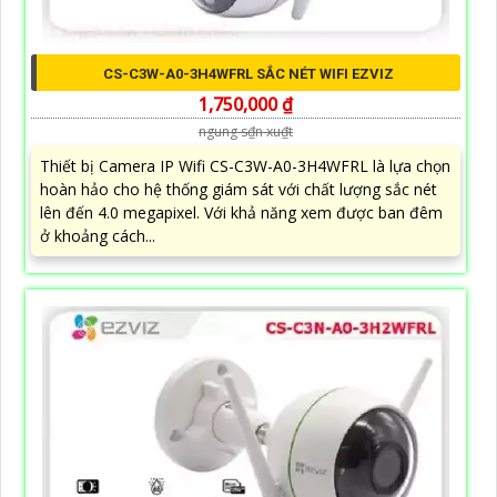
CS-C3W-A0-3H4WFRL SẮC NÉT WIFI EZVIZ
1,750,000 ₫
ngung s₫n xu₫t
Thiết bị Camera IP Wifi CS-C3W-A0-3H4WFRL là lựa chọn
hoàn hảo cho hệ thống giám sát với chất lượng sắc nét
lên đến 4.0 megapixel. Với khả năng xem được ban đêm
ở khoảng cách...