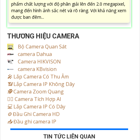
phẩm chất lượng với độ phân giải lên đến 2.0 megapixel,
mang đến hình ảnh sắc nét và rõ ràng. Với khả năng xem
được ban đêm...
THƯƠNG HIỆU CAMERA
Bộ Camera Quan Sát
camera Dahua
Camera HIKVISON
camera KBvision
️🎤️
Lắp Camera Có Thu Âm
📶
Lắp Camera IP Không Dây
🕵️
Camera Zoom Quang
🧛‍♀️
Camera Tích Hợp AI
💻
Lắp Camera IP Có Dây
⚙️
Đầu Ghi Camera HD
📥
Đầu ghi camera IP
TIN TỨC LIÊN QUAN