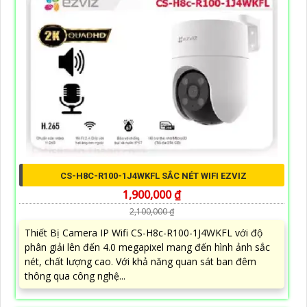
CS-H8C-R100-1J4WKFL SẮC NÉT WIFI EZVIZ
1,900,000 ₫
2,100,000 ₫
Thiết Bị Camera IP Wifi CS-H8c-R100-1J4WKFL với độ
phân giải lên đến 4.0 megapixel mang đến hình ảnh sắc
nét, chất lượng cao. Với khả năng quan sát ban đêm
thông qua công nghệ...