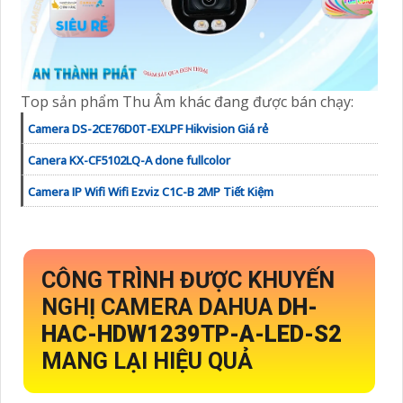
Top sản phẩm Thu Âm khác đang được bán chạy:
Camera DS-2CE76D0T-EXLPF Hikvision Giá rẻ
Canera KX-CF5102LQ-A done fullcolor
Camera IP Wifi Wifi Ezviz C1C-B 2MP Tiết Kiệm
CÔNG TRÌNH ĐƯỢC KHUYẾN
NGHỊ CAMERA DAHUA
DH-
HAC-HDW1239TP-A-LED-S2
MANG LẠI HIỆU QUẢ