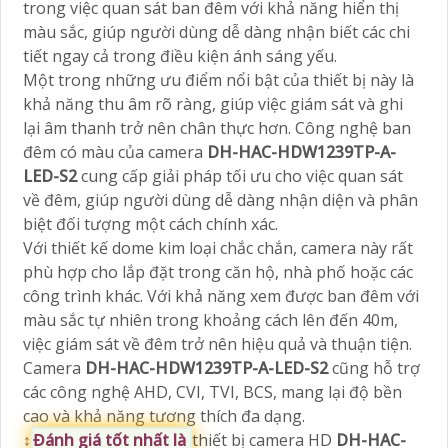
trong việc quan sát ban đêm với khả năng hiển thị
màu sắc, giúp người dùng dễ dàng nhận biết các chi
tiết ngay cả trong điều kiện ánh sáng yếu.
Một trong những ưu điểm nổi bật của thiết bị này là
khả năng thu âm rõ ràng, giúp việc giám sát và ghi
lại âm thanh trở nên chân thực hơn. Công nghệ ban
đêm có màu của camera
DH-HAC-HDW1239TP-A-
LED-S2
cung cấp giải pháp tối ưu cho việc quan sát
về đêm, giúp người dùng dễ dàng nhận diện và phân
biệt đối tượng một cách chính xác.
Với thiết kế dome kim loại chắc chắn, camera này rất
phù hợp cho lắp đặt trong căn hộ, nhà phố hoặc các
công trình khác. Với khả năng xem được ban đêm với
màu sắc tự nhiên trong khoảng cách lên đến 40m,
việc giám sát về đêm trở nên hiệu quả và thuận tiện.
Camera
DH-HAC-HDW1239TP-A-LED-S2
cũng hỗ trợ
các công nghệ AHD, CVI, TVI, BCS, mang lại độ bền
cao và khả năng tương thích đa dạng.
↕️
Đánh giá tốt nhất là
thiết bị camera HD
DH-HAC-