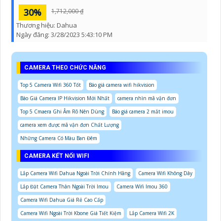
30%
1,712,000 ₫
Thương hiệu:
Dahua
Ngày đăng:
3/28/2023 5:43:10 PM
CAMERA THEO CHỨC NĂNG
Top 5 Camera Wifi 360 Tốt
Báo giá camera wifi hikvision
Báo Giá Camera IP Hikvision Mới Nhất
camera nhìn mã vận đơn
Top 5 Cmaera Ghi Âm Rõ Nên Dùng
Báo giá camera 2 mắt imou
camera xem được mã vận đơn Chất Lượng
Những Camera Có Màu Ban Đêm
CAMERA KẾT NỐI WIFI
Lắp Camera Wifi Dahua Ngoài Trời Chính Hãng
Camera Wifi Không Dây
Lắp Đặt Camera Thân Ngoài Trời Imou
Camera Wifi Imou 360
Camera Wifi Dahua Giá Rẻ Cao Cấp
Camera Wifi Ngoài Trời Kbone Giá Tiết Kiệm
Lắp Camera Wifi 2K