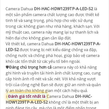
Camera Dahua
DH-HAC-HDW1239TP-A-LED-S2
là
một sản phẩm camera chất lượng cao được thiết kế
tinh tế và sang trọng, phù hợp cho việc sử dụng
trong các không gian như nhà hàng, khách sạn. Với
mỹ thuật cao, camera này mang lại sự thanh lịch và
hiện đại cho không gian cần lắp đặt.
Về thiết kế, camera Dahua
DH-HAC-HDW1239TP-A-
LED-S2
được trang bị nét kiểu dáng chống va đập,
chống nước và chống phá hoại, giúp bảo vệ camera
khỏi các tổn thất từ các yếu tố bên ngoài.
🛡
Đáng chú trọng hơn cả
camera này có khả năng
ghi hình và truyền tải hình ảnh chất lượng cao, cung
cấp hình ảnh rõ nét và sắc nét. Với khả năng vượt
trội của công nghệ Bạn sẽ được giữ an ninh và quản
lý an toàn cho không gian một cách hiệu quả.
↕️
Đánh giá tốt nhất là
Camera Dahua
DH-HAC-
HDW1239TP-A-LED-S2
không chỉ là một thiết bị an
ninh đáng tin cậy, mà còn là một điểm nhấn trong