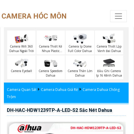
CAMERA HÓC MÔN
Camera Wifi 360
Camera Thiết Kế
Camera Ip Dome
Camera Thiết Lập
Dahua Ngoài Trời
Nhựa Plastic
Full Color Dahua
Vành Đai Dahua
Dahua
Camera Eyeball
Camera Speedom
Camera Thân Lớn
Đầu Ghi Camera
Dahua
Dahua
Ip 16 Kênh Dahua
Camera Quan Sát
Camera Dahua Giá Rẻ
Camera Dahua Chống
Trộm
DH-HAC-HDW1239TP-A-LED-S2 Sắc Nét Dahua