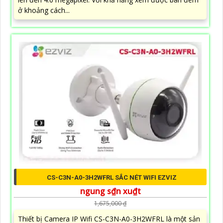
ở khoảng cách...
CS-C3N-A0-3H2WFRL SẮC NÉT WIFI EZVIZ
ngung s₫n xu₫t
1,675,000 ₫
Thiết bị Camera IP Wifi CS-C3N-A0-3H2WFRL là một sản