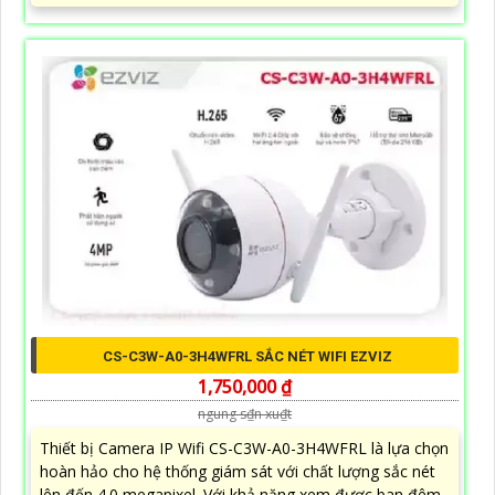
CS-C3W-A0-3H4WFRL SẮC NÉT WIFI EZVIZ
1,750,000 ₫
ngung s₫n xu₫t
Thiết bị Camera IP Wifi CS-C3W-A0-3H4WFRL là lựa chọn
hoàn hảo cho hệ thống giám sát với chất lượng sắc nét
lên đến 4.0 megapixel. Với khả năng xem được ban đêm