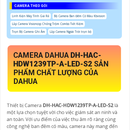
CAMERA THEO GÓI
Linh Kiện Máy Tính Giá Rẻ
Bộ Camera Ban Đêm Có Màu Kbvision
Lắp Camera Visioncop Chống Trộm Combo Tiết Kiệm
Trọn Bộ Camera Ghi Âm
Lắp Camera Ngoài Trời trọn bộ
CAMERA DAHUA
DH-HAC-
HDW1239TP-A-LED-S2
SẢN
PHẨM CHẤT LƯỢNG CỦA
DAHUA
Thiết bị Camera
DH-HAC-HDW1239TP-A-LED-S2
là
một lựa chọn tuyệt vời cho việc giám sát an ninh và
an toàn. Với ưu điểm của việc thu âm rõ ràng cùng
công nghệ ban đêm có màu, camera này mang đến