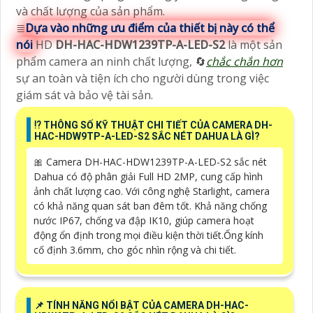
và chất lượng của sản phẩm.
≣
Dựa vào những ưu điểm của thiết bị này có thể
nói
HD
DH-HAC-HDW1239TP-A-LED-S2
là một sản
phẩm camera an ninh chất lượng, 🔄
chắc chắn hơn
sự an toàn và tiện ích cho người dùng trong việc
giám sát và bảo vệ tài sản.
⁉️ THÔNG SỐ KỸ THUẬT CHI TIẾT CỦA CAMERA DH-
HAC-HDW9TP-A-LED-S2 SẮC NÉT DAHUA LÀ GÌ?
🎀 Camera DH-HAC-HDW1239TP-A-LED-S2 sắc nét
Dahua có độ phân giải Full HD 2MP, cung cấp hình
ảnh chất lượng cao. Với công nghệ Starlight, camera
có khả năng quan sát ban đêm tốt. Khả năng chống
nước IP67, chống va đập IK10, giúp camera hoạt
động ổn định trong mọi điều kiện thời tiết.Ống kính
cố định 3.6mm, cho góc nhìn rộng và chi tiết.
📌 TÍNH NĂNG NỔI BẬT CỦA CAMERA DH-HAC-