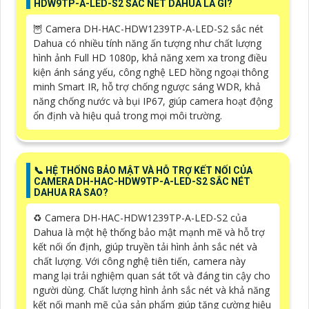
HDW9TP-A-LED-S2 SẮC NÉT DAHUA LÀ GÌ?
🦉 Camera DH-HAC-HDW1239TP-A-LED-S2 sắc nét
Dahua có nhiều tính năng ấn tượng như chất lượng
hình ảnh Full HD 1080p, khả năng xem xa trong điều
kiện ánh sáng yếu, công nghệ LED hồng ngoại thông
minh Smart IR, hỗ trợ chống ngược sáng WDR, khả
năng chống nước và bụi IP67, giúp camera hoạt động
ổn định và hiệu quả trong mọi môi trường.
📞 HỆ THỐNG BẢO MẬT VÀ HỖ TRỢ KẾT NỐI CỦA
CAMERA DH-HAC-HDW9TP-A-LED-S2 SẮC NÉT
DAHUA RA SAO?
♻️ Camera DH-HAC-HDW1239TP-A-LED-S2 của
Dahua là một hệ thống bảo mật mạnh mẽ và hỗ trợ
kết nối ổn định, giúp truyền tải hình ảnh sắc nét và
chất lượng. Với công nghệ tiên tiến, camera này
mang lại trải nghiệm quan sát tốt và đáng tin cậy cho
người dùng. Chất lượng hình ảnh sắc nét và khả năng
kết nối mạnh mẽ của sản phẩm giúp tăng cường hiệu