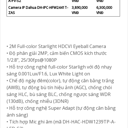
A-PV-S2
VNĐ
VNĐ
Camera IP Dahua DH-IPC-HFW2441T-
3,890,000
6,300,000
ZAS
VNĐ
VNĐ
• 2M Full-color Starlight HDCVI Eyeball Camera
• Độ phân giải 2MP, cảm biến CMOS kích thước
1/2.8”, 25/30fps@1080P
• Hỗ trợ công nghệ full-color Starligh với độ nhạy
sáng 0.001Lux/F1.6, Lux White Light on
• Chế độ ngày đêm(color), tự động cân bằng trắng
(AWB), tự động bù tín hiệu ảnh (AGC), chống chói
sáng HLC, bù sáng BLC, chống ngược sáng WDR
(130dB), chống nhiễu (3DNR)
• Hỗ trợ công nghệ Super Adapt (tự động cân bằng
ánh sáng)
• Tích hợp Mic ghi âm (mã DH-HAC-HDW1239TP-A-