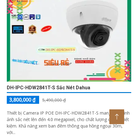
DH-IPC-HDW2841T-S Sắc Nét Dahua
3,800,000 ₫
5,490,000 ₫
Thiết bị Camera IP POE DH-IPC-HDW2841T-S mang đến hình
ảnh sắc nét lên đến 4.0 megapixel, cho chất lượng cao và tiết
kiệm. Khả năng xem ban đêm thông qua hồng ngoại 30m,
với...