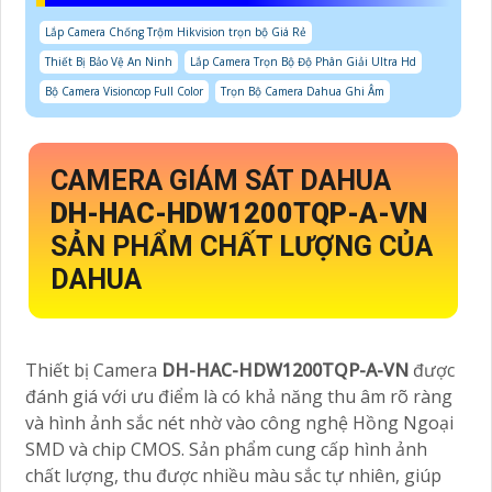
Lắp Camera Chống Trộm Hikvision trọn bộ Giá Rẻ
Thiết Bị Bảo Vệ An Ninh
Lắp Camera Trọn Bộ Độ Phân Giải Ultra Hd
Bộ Camera Visioncop Full Color
Trọn Bộ Camera Dahua Ghi Âm
CAMERA GIÁM SÁT DAHUA
DH-HAC-HDW1200TQP-A-VN
SẢN PHẨM CHẤT LƯỢNG CỦA
DAHUA
Thiết bị Camera
DH-HAC-HDW1200TQP-A-VN
được
đánh giá với ưu điểm là có khả năng thu âm rõ ràng
và hình ảnh sắc nét nhờ vào công nghệ Hồng Ngoại
SMD và chip CMOS. Sản phẩm cung cấp hình ảnh
chất lượng, thu được nhiều màu sắc tự nhiên, giúp