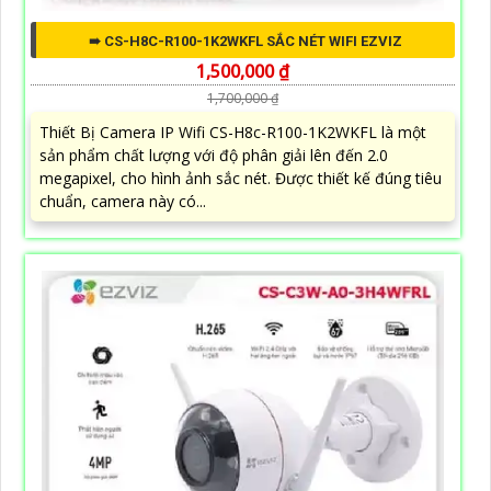
➠ CS-H8C-R100-1K2WKFL SẮC NÉT WIFI EZVIZ
1,500,000 ₫
1,700,000 ₫
Thiết Bị Camera IP Wifi CS-H8c-R100-1K2WKFL là một
sản phẩm chất lượng với độ phân giải lên đến 2.0
megapixel, cho hình ảnh sắc nét. Được thiết kế đúng tiêu
chuẩn, camera này có...