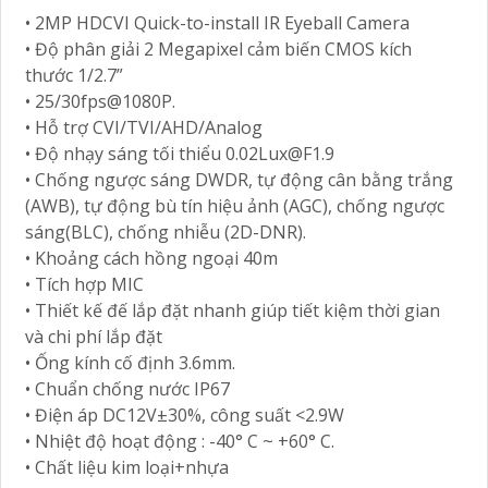
• 2MP HDCVI Quick-to-install IR Eyeball Camera
• Độ phân giải 2 Megapixel cảm biến CMOS kích
thước 1/2.7”
• 25/30fps@1080P.
• Hỗ trợ CVI/TVI/AHD/Analog
• Độ nhạy sáng tối thiểu 0.02Lux@F1.9
• Chống ngược sáng DWDR, tự động cân bằng trắng
(AWB), tự động bù tín hiệu ảnh (AGC), chống ngược
sáng(BLC), chống nhiễu (2D-DNR).
• Khoảng cách hồng ngoại 40m
• Tích hợp MIC
• Thiết kế đế lắp đặt nhanh giúp tiết kiệm thời gian
và chi phí lắp đặt
• Ống kính cố định 3.6mm.
• Chuẩn chống nước IP67
• Điện áp DC12V±30%, công suất <2.9W
• Nhiệt độ hoạt động : -40° C ~ +60° C.
• Chất liệu kim loại+nhựa