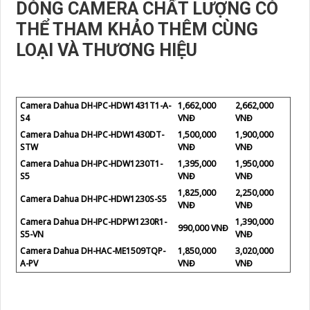
DÒNG CAMERA CHẤT LƯỢNG CÓ
THỂ THAM KHẢO THÊM CÙNG
LOẠI VÀ THƯƠNG HIỆU
Camera Dahua DH-IPC-HDW1431T1-A-
1,662,000
2,662,000
S4
VNĐ
VNĐ
Camera Dahua DH-IPC-HDW1430DT-
1,500,000
1,900,000
STW
VNĐ
VNĐ
Camera Dahua DH-IPC-HDW1230T1-
1,395,000
1,950,000
S5
VNĐ
VNĐ
1,825,000
2,250,000
Camera Dahua DH-IPC-HDW1230S-S5
VNĐ
VNĐ
Camera Dahua DH-IPC-HDPW1230R1-
1,390,000
990,000 VNĐ
S5-VN
VNĐ
Camera Dahua DH-HAC-ME1509TQP-
1,850,000
3,020,000
A-PV
VNĐ
VNĐ