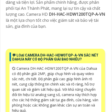
dàng và tiện lợi. Sản phẩm chính hãng, được phân
phối tại An Thành Phát, mang lại sự tin cậy và chất
lượng cao. Camera HD
DH-HAC-HDW1200TQP-A-VN
là một lựa chọn tốt cho việc giám sát và bảo vệ tài
sản, gia đình của bạn.
️💬 LOẠI CAMERA DH-HAC-HDW0TQP-A-VN SẮC NÉT
DAHUA NÀY CÓ ĐỘ PHÂN GIẢI BAO NHIÊU?
💞 Camera DH-HAC-HDW1200TQP-A-VN của Dahua
có độ phân giải 2MP, giúp chụp hình và quay video
sắc nét, chi tiết. Độ phân giải cao giúp hình ảnh rõ
nét, cung cấp thông tin chính xác và rõ ràng, hỗ trợ
quan sát và giám sát hiệu quả. Với khả năng chuyển
đổi tín hiệu từ analog sang số, camera này thích hợp
cho các hệ thống giám sát tại gia đình, cửa hàng, văn
phòng hoặc các không gian khác cần sự an toàn và
hiệu quả.