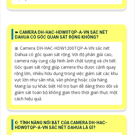
➽ CAMERA DH-HAC-HDW0TQP-A-VN SẮC NÉT
DAHUA CÓ GÓC QUAN SÁT RỘNG KHÔNG?
🎀 Camera DH-HAC-HDW1200TQP-A-VN sắc nét
Dahua có góc quan sát rộng. Với độ phân giải cao,
camera này cung cấp hình ảnh chất lượng và chi tiết.
Góc quan sát rộng giúp camera thu được cảnh quay
rộng lớn, nhiều hữu dụng trong việc giám sát các khu
vực lớn như sân nhà, văn phòng hoặc cửa hàng.
Mang lại sự khác biệt Hổ trợ bạn dễ dàng theo dõi và
giám sát toàn bộ không gian theo thời gian thực một
cách hiệu quả.
☪ TÍNH NĂNG NỔI BẬT CỦA CAMERA DH-HAC-
HDW0TQP-A-VN SẮC NÉT DAHUA LÀ GÌ?