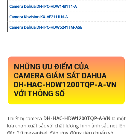
Camera Dahua DH-IPC-HDW1431T1-A
Camera Kbvision KX-AF2111LN-A
Camera Dahua DH-IPC-HDW5241TM-ASE
NHỮNG ƯU ĐIỂM CỦA
CAMERA GIÁM SÁT DAHUA
DH-HAC-HDW1200TQP-A-VN
VỚI THÔNG SỐ
Thiết bị camera
DH-HAC-HDW1200TQP-A-VN
là một
lựa chọn xuất sắc với chất lượng hình ảnh sắc nét lên
đến 2.0 megapixel, đáp ứng đúng tiêu chuẩn với