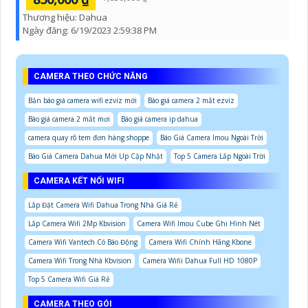
Thương hiệu:
Dahua
Ngày đăng:
6/19/2023 2:59:38 PM
CAMERA THEO CHỨC NĂNG
Bản báo giá camera wifi ezviz mới
Báo giá camera 2 mắt ezviz
Báo giá camera 2 mắt mơi
Báo giá camera ip dahua
camera quay rõ tem đơn hàng shoppe
Báo Giá Camera Imou Ngoài Trời
Báo Giá Camera Dahua Mới Up Cập Nhật
Top 5 Camera Lắp Ngoài Trời
CAMERA KẾT NỐI WIFI
Lắp Đặt Camera Wifi Dahua Trong Nhà Giá Rẻ
Lắp Camera Wifi 2Mp Kbvision
Camera Wifi Imou Cube Ghi Hình Nét
Camera Wifi Vantech Có Báo Động
Camera Wifi Chính Hãng Kbone
Camera Wifi Trong Nhà Kbvision
Camera Wifii Dahua Full HD 1080P
Top 5 Camera Wifi Giá Rẻ
CAMERA THEO GÓI