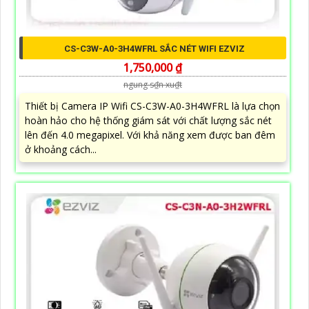
CS-C3W-A0-3H4WFRL SẮC NÉT WIFI EZVIZ
1,750,000 ₫
ngung s₫n xu₫t
Thiết bị Camera IP Wifi CS-C3W-A0-3H4WFRL là lựa chọn
hoàn hảo cho hệ thống giám sát với chất lượng sắc nét
lên đến 4.0 megapixel. Với khả năng xem được ban đêm
ở khoảng cách...