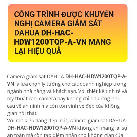
CÔNG TRÌNH ĐƯỢC KHUYẾN
NGHỊ CAMERA GIÁM SÁT
DAHUA
DH-HAC-
HDW1200TQP-A-VN
MANG
LẠI HIỆU QUẢ
Camera giám sát DAHUA
DH-HAC-HDW1200TQP-A-
VN
là lựa chọn lý tưởng cho các doanh nghiệp trong
ngành nhà hàng và khách sạn. Với thiết kế tinh tế và
mỹ thuật cao, camera này không chỉ đáp ứng nhu
cầu về an ninh mà còn tôn vinh vẻ đẹp của không
gian nội thất.
Với nét kiểu dáng đẹp mắt, camera giám sát DAHUA
DH-HAC-HDW1200TQP-A-VN
không chỉ mang lại sự
an toàn mà còn tạo điểm nhấn cho không gian của