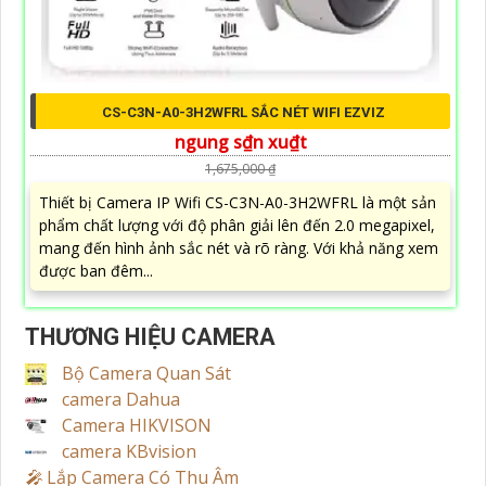
CS-C3N-A0-3H2WFRL SẮC NÉT WIFI EZVIZ
ngung s₫n xu₫t
1,675,000 ₫
Thiết bị Camera IP Wifi CS-C3N-A0-3H2WFRL là một sản
phẩm chất lượng với độ phân giải lên đến 2.0 megapixel,
mang đến hình ảnh sắc nét và rõ ràng. Với khả năng xem
được ban đêm...
THƯƠNG HIỆU CAMERA
Bộ Camera Quan Sát
camera Dahua
Camera HIKVISON
camera KBvision
️🎤️
Lắp Camera Có Thu Âm