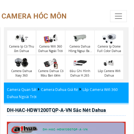
CAMERA HÓC MÔN
Camera Ip Có Thu
Camera Wifi 360
Camera Dahua
Camera Ip Dome
Ậm Dahua
Dahua Ngoài Trời
Hồng Ngoại Ban
Full Color Dahua
Đêm
Lắp Camera Wifi
Camera Dahua
Camera Dahua Có
Đầu Ghi Hình
Dahua
Xoay 360
Màu Ban Đêm
Dahua H.265
Camera Quan Sát
Camera Dahua Giá Rẻ
Lắp Camera Wifi 360
Dahua Ngoài Trời
DH-HAC-HDW1200TQP-A-VN Sắc Nét Dahua