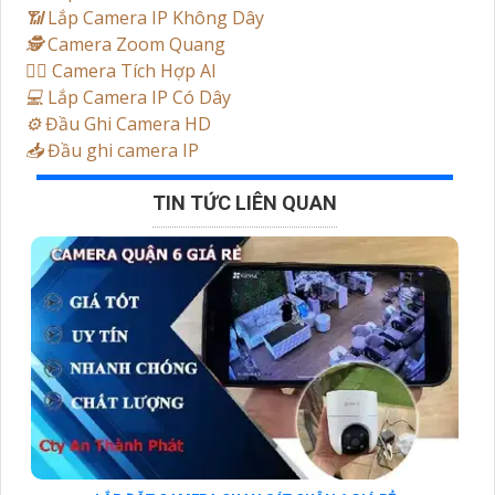
📶
Lắp Camera IP Không Dây
🕵️
Camera Zoom Quang
🧛‍♀️
Camera Tích Hợp AI
💻
Lắp Camera IP Có Dây
⚙️
Đầu Ghi Camera HD
📥
Đầu ghi camera IP
TIN TỨC LIÊN QUAN