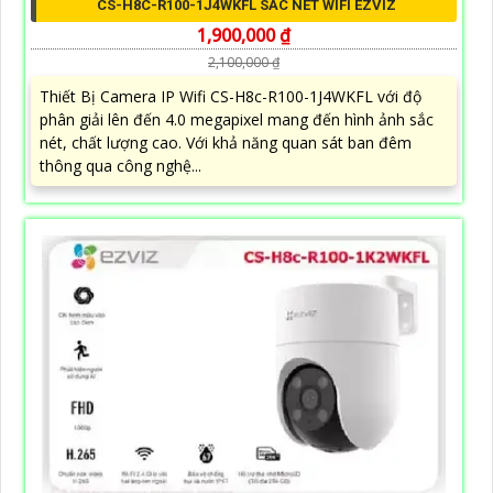
CS-H8C-R100-1J4WKFL SẮC NÉT WIFI EZVIZ
1,900,000 ₫
2,100,000 ₫
Thiết Bị Camera IP Wifi CS-H8c-R100-1J4WKFL với độ
phân giải lên đến 4.0 megapixel mang đến hình ảnh sắc
nét, chất lượng cao. Với khả năng quan sát ban đêm
thông qua công nghệ...