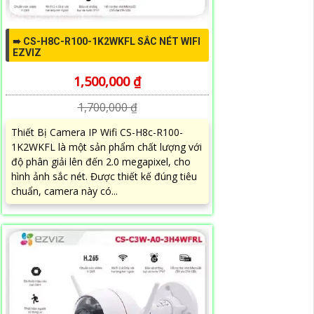
➠ CS-H8C-R100-1K2WKFL SẮC NÉT WIFI
EZVIZ
1,500,000 ₫
1,700,000 ₫
Thiết Bị Camera IP Wifi CS-H8c-R100-
1K2WKFL là một sản phẩm chất lượng với
độ phân giải lên đến 2.0 megapixel, cho
hình ảnh sắc nét. Được thiết kế đúng tiêu
chuẩn, camera này có...