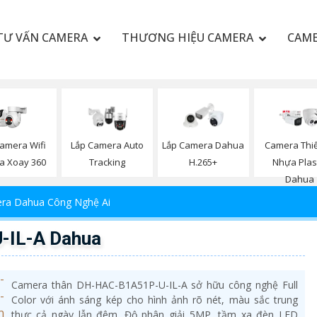
TƯ VẤN CAMERA
THƯƠNG HIỆU CAMERA
CAME
amera Wifi
Lắp Camera Auto
Lắp Camera Dahua
Camera Thiế
a Xoay 360
Tracking
H.265+
Nhựa Plas
Dahua
ra Dahua Công Nghệ Ai
-IL-A Dahua
Camera thân DH-HAC-B1A51P-U-IL-A sở hữu công nghệ Full
Color với ánh sáng kép cho hình ảnh rõ nét, màu sắc trung
thực cả ngày lẫn đêm. Độ phân giải 5MP, tầm xa đèn LED