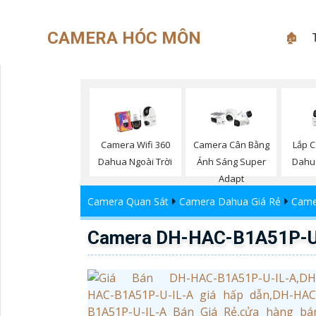
CAMERA HÓC MÔN
🏚
Lắp C
Camera Wifi 360
Camera Cân Bằng
Dahu
Dahua Ngoài Trời
Ánh Sáng Super
Adapt
Camera Quan Sát
Camera Dahua Giá Rẻ
Came
Camera DH-HAC-B1A51P-U