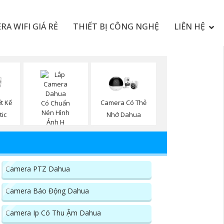
RA WIFI GIÁ RẺ
THIẾT BỊ CÔNG NGHỆ
LIÊN HỆ
t Kế
Camera Có Thẻ
tic
Nhớ Dahua
Camera H.265
Dahua
Camera PTZ Dahua
Camera Báo Động Dahua
Camera Ip Có Thu Ậm Dahua