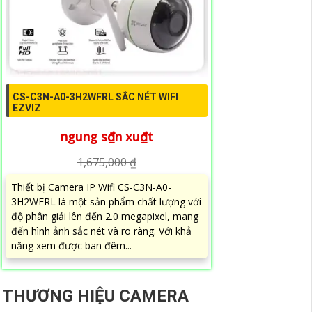
CS-C3N-A0-3H2WFRL SẮC NÉT WIFI
EZVIZ
ngung s₫n xu₫t
1,675,000 ₫
Thiết bị Camera IP Wifi CS-C3N-A0-
3H2WFRL là một sản phẩm chất lượng với
độ phân giải lên đến 2.0 megapixel, mang
đến hình ảnh sắc nét và rõ ràng. Với khả
năng xem được ban đêm...
THƯƠNG HIỆU CAMERA