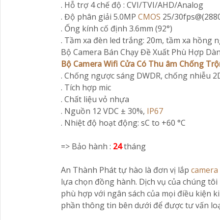
. Hỗ trợ 4 chế độ : CVI/TVI/AHD/Analog
. Độ phân giải 5.0MP
CMOS
25/30fps@(2880
. Ống kính cố định 3.6mm (92°)
. Tầm xa đèn led trắng: 20m, tầm xa hồng 
Bộ Camera Bán Chạy Đề Xuất Phù Hợp Dà
Bộ Camera Wifi Cửa Có Thu âm Chống Tr
. Chống ngược sáng DWDR, chống nhiễu 2
. Tích hợp mic
. Chất liệu vỏ nhựa
. Nguồn 12 VDC ± 30%,
IP67
. Nhiệt độ hoạt động: sC to +60 °C
=> Bảo hành :
24
tháng
An Thành Phát tự hào là đơn vị lắp
camera 
lựa chọn đồng hành. Dịch vụ của chúng tôi 
phù hợp với ngân sách của mọi điều kiện k
phần thông tin bên dưới để được tư vấn lo