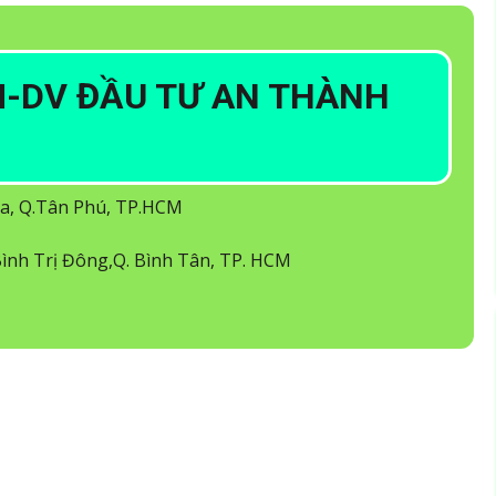
-DV ĐẦU TƯ AN THÀNH
òa, Q.Tân Phú, TP.HCM
ình Trị Đông,Q. Bình Tân, TP. HCM