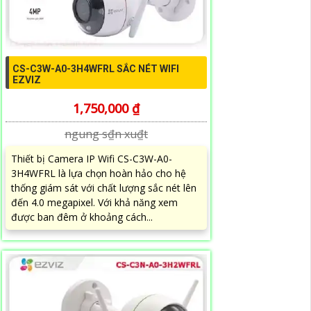
CS-C3W-A0-3H4WFRL SẮC NÉT WIFI
EZVIZ
1,750,000 ₫
ngung s₫n xu₫t
Thiết bị Camera IP Wifi CS-C3W-A0-
3H4WFRL là lựa chọn hoàn hảo cho hệ
thống giám sát với chất lượng sắc nét lên
đến 4.0 megapixel. Với khả năng xem
được ban đêm ở khoảng cách...