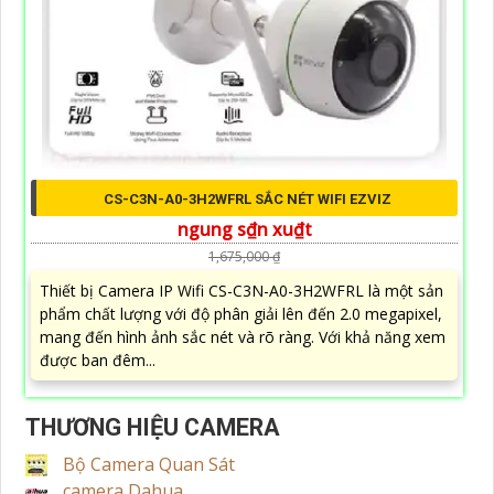
CS-C3N-A0-3H2WFRL SẮC NÉT WIFI EZVIZ
ngung s₫n xu₫t
1,675,000 ₫
Thiết bị Camera IP Wifi CS-C3N-A0-3H2WFRL là một sản
phẩm chất lượng với độ phân giải lên đến 2.0 megapixel,
mang đến hình ảnh sắc nét và rõ ràng. Với khả năng xem
được ban đêm...
THƯƠNG HIỆU CAMERA
Bộ Camera Quan Sát
camera Dahua