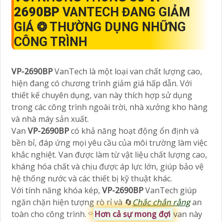
2690BP
VANTECH ĐANG GIẢM
GIÁ ❂ THƯỜNG DỤNG NHỮNG
CÔNG TRÌNH
VP-2690BP
VanTech là một loại van chất lượng cao,
hiện đang có chương trình giảm giá hấp dẫn. Với
thiết kế chuyên dụng, van này thích hợp sử dụng
trong các công trình ngoài trời, nhà xưởng kho hàng
và nhà máy sản xuất.
Van
VP-2690BP
có khả năng hoạt động ổn định và
bền bỉ, đáp ứng mọi yêu cầu của môi trường làm việc
khắc nghiệt. Van được làm từ vật liệu chất lượng cao,
kháng hóa chất và chịu được áp lực lớn, giúp bảo vệ
hệ thống nước và các thiết bị kỹ thuật khác.
Với tính năng khóa kép,
VP-2690BP
VanTech giúp
ngăn chặn hiện tượng rò rỉ và 🔄
Chắc chắn rằng
an
toàn cho công trình. ⌔
Hơn cả sự mong đợi
van này