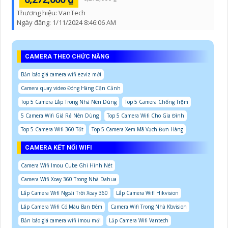
Thương hiệu:
VanTech
Ngày đăng:
1/11/2024 8:46:06 AM
CAMERA THEO CHỨC NĂNG
Bản báo giá camera wifi ezviz mới
Camera quay video Đóng Hàng Cận Cảnh
Top 5 Camera Lắp Trong Nhà Nên Dùng
Top 5 Camera Chống Trộm
5 Camera Wifi Giá Rẻ Nên Dùng
Top 5 Camera Wifi Cho Gia Đình
Top 5 Camera Wifi 360 Tốt
Top 5 Camera Xem Mã Vạch Đơn Hàng
CAMERA KẾT NỐI WIFI
Camera Wifi Imou Cube Ghi Hình Nét
Camera Wifi Xoay 360 Trong Nhà Dahua
Lắp Camera Wifi Ngoài Trời Xoay 360
Lắp Camera Wifi Hikvision
Lắp Camera Wifi Có Màu Ban Đêm
Camera Wifi Trong Nhà Kbvision
Bản báo giá camera wifi imou mới
Lắp Camera Wifi Vantech