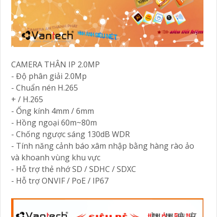
CAMERA THÂN IP 2.0MP
- Độ phân giải 2.0Mp
- Chuẩn nén H.265
+ / H.265
- Ống kính 4mm / 6mm
- Hồng ngoại 60m~80m
- Chống ngược sáng 130dB WDR
- Tính năng cảnh báo xâm nhập bằng hàng rào ảo
và khoanh vùng khu vực
- Hỗ trợ thẻ nhớ SD / SDHC / SDXC
- Hỗ trợ ONVIF / PoE / IP67