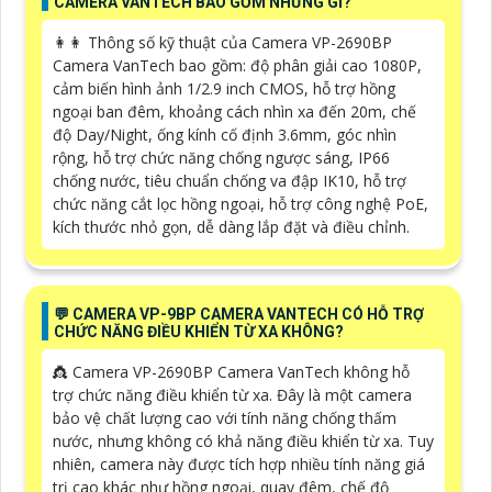
CAMERA VANTECH BAO GỒM NHỮNG GÌ?
️👩‍👩 Thông số kỹ thuật của Camera VP-2690BP
Camera VanTech bao gồm: độ phân giải cao 1080P,
cảm biến hình ảnh 1/2.9 inch CMOS, hỗ trợ hồng
ngoại ban đêm, khoảng cách nhìn xa đến 20m, chế
độ Day/Night, ống kính cố định 3.6mm, góc nhìn
rộng, hỗ trợ chức năng chống ngược sáng, IP66
chống nước, tiêu chuẩn chống va đập IK10, hỗ trợ
chức năng cắt lọc hồng ngoại, hỗ trợ công nghệ PoE,
kích thước nhỏ gọn, dễ dàng lắp đặt và điều chỉnh.
️💬 CAMERA VP-9BP CAMERA VANTECH CÓ HỖ TRỢ
CHỨC NĂNG ĐIỀU KHIỂN TỪ XA KHÔNG?
👸 Camera VP-2690BP Camera VanTech không hỗ
trợ chức năng điều khiển từ xa. Đây là một camera
bảo vệ chất lượng cao với tính năng chống thấm
nước, nhưng không có khả năng điều khiển từ xa. Tuy
nhiên, camera này được tích hợp nhiều tính năng giá
trị cao khác như hồng ngoại, quay đêm, chế độ