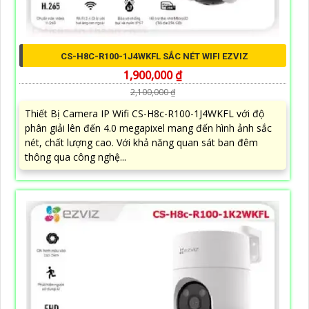
CS-H8C-R100-1J4WKFL SẮC NÉT WIFI EZVIZ
1,900,000 ₫
2,100,000 ₫
Thiết Bị Camera IP Wifi CS-H8c-R100-1J4WKFL với độ
phân giải lên đến 4.0 megapixel mang đến hình ảnh sắc
nét, chất lượng cao. Với khả năng quan sát ban đêm
thông qua công nghệ...