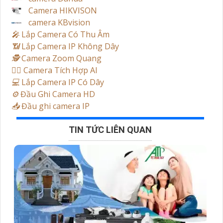
Camera HIKVISON
camera KBvision
️🎤️
Lắp Camera Có Thu Âm
📶
Lắp Camera IP Không Dây
🕵️
Camera Zoom Quang
🧛‍♀️
Camera Tích Hợp AI
💻
Lắp Camera IP Có Dây
⚙️
Đầu Ghi Camera HD
📥
Đầu ghi camera IP
TIN TỨC LIÊN QUAN