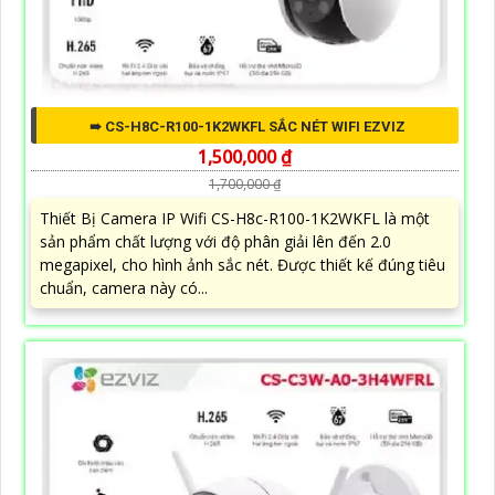
➠ CS-H8C-R100-1K2WKFL SẮC NÉT WIFI EZVIZ
1,500,000 ₫
1,700,000 ₫
Thiết Bị Camera IP Wifi CS-H8c-R100-1K2WKFL là một
sản phẩm chất lượng với độ phân giải lên đến 2.0
megapixel, cho hình ảnh sắc nét. Được thiết kế đúng tiêu
chuẩn, camera này có...