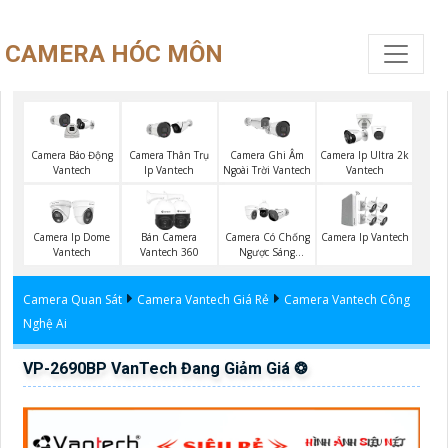
CAMERA HÓC MÔN
Camera Thân Trụ
Camera Ghi Âm
Camera Ip Ultra 2k
Camera Báo Động
Ip Vantech
Ngoài Trời Vantech
Vantech
Vantech
Camera Ip Dome
Bán Camera
Camera Có Chống
Camera Ip Vantech
Vantech
Vantech 360
Ngược Sáng
Vantech
Camera Quan Sát
Camera Vantech Giá Rẻ
Camera Vantech Công
Nghệ Ai
VP-2690BP VanTech Đang Giảm Giá ❂