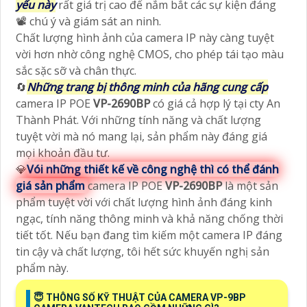
yếu này
rất giá trị cao để nắm bắt các sự kiện đáng
📽 chú ý và giám sát an ninh.
Chất lượng hình ảnh của camera IP này càng tuyệt
vời hơn nhờ công nghệ CMOS, cho phép tái tạo màu
sắc sặc sỡ và chân thực.
🔄
Những trang bị thông minh của hãng cung cấp
camera IP POE
VP-2690BP
có giá cả hợp lý tại cty An
Thành Phát. Với những tính năng và chất lượng
tuyệt vời mà nó mang lại, sản phẩm này đáng giá
mọi khoản đầu tư.
💎
Vói những thiết kế về công nghệ thì có thể đánh
giá sản phẩm
camera IP POE
VP-2690BP
là một sản
phẩm tuyệt vời với chất lượng hình ảnh đáng kinh
ngạc, tính năng thông minh và khả năng chống thời
tiết tốt. Nếu bạn đang tìm kiếm một camera IP đáng
tin cậy và chất lượng, tôi hết sức khuyến nghị sản
phẩm này.
😇 THÔNG SỐ KỸ THUẬT CỦA CAMERA VP-9BP