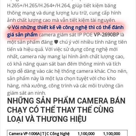
H.265+/H.265/H.264+/H.264, giúp tiết kiệm băng
thông mạng và dung lượng lưu trữ, cung cấp hình
ảnh chất lượng cao mà vẫn tiết kiệm tài nguyên.
💎
Vói những thiết kế về công nghệ thì có thể đánh
giá sản phẩm
camera giám sát IP POE
VP-2690BP
là
một sản phẩm đáng 🛡 chú ý với nhiều tính năng tiên
tiến và hiệu quả. Với việc sử dụng công nghệ mới
nhất, camera này mang lại hình ảnh chất lượng cao,
có khả năng quan sát ban đêm thông minh và tích
hợp dễ dàng vào các hệ thống camera khác. Cho nên,
sản phẩm này là một lựa chọn tuyệt vời cho kho
hàng, nhà xưởng, công trình và các môi trường cần
giám sát an ninh.
NHỮNG SẢN PHẨM CAMERA BÁN
CHẠY CÓ THỂ THAY THẾ CÙNG
LOẠI VÀ THƯƠNG HIỆU
Camera VP-1006A|T|C Công Nghệ
1,100,000
1,100,000