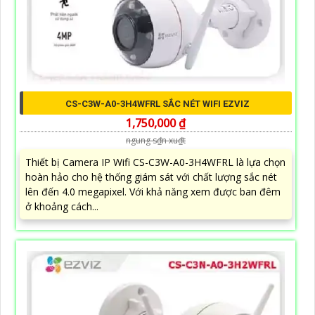
CS-C3W-A0-3H4WFRL SẮC NÉT WIFI EZVIZ
1,750,000 ₫
ngung s₫n xu₫t
Thiết bị Camera IP Wifi CS-C3W-A0-3H4WFRL là lựa chọn
hoàn hảo cho hệ thống giám sát với chất lượng sắc nét
lên đến 4.0 megapixel. Với khả năng xem được ban đêm
ở khoảng cách...