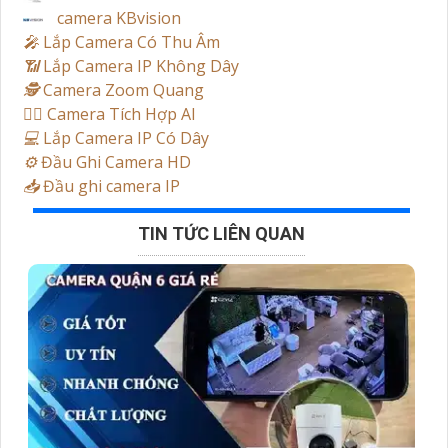
camera KBvision
️🎤️
Lắp Camera Có Thu Âm
📶
Lắp Camera IP Không Dây
🕵️
Camera Zoom Quang
🧛‍♀️
Camera Tích Hợp AI
💻
Lắp Camera IP Có Dây
⚙️
Đầu Ghi Camera HD
📥
Đầu ghi camera IP
TIN TỨC LIÊN QUAN