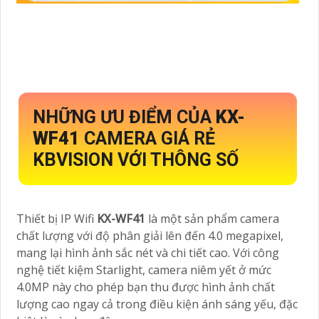
NHỮNG ƯU ĐIỂM CỦA
KX-
WF41
CAMERA GIÁ RẺ
KBVISION VỚI THÔNG SỐ
Thiết bị IP Wifi
KX-WF41
là một sản phẩm camera
chất lượng với độ phân giải lên đến 4.0 megapixel,
mang lại hình ảnh sắc nét và chi tiết cao. Với công
nghệ tiết kiệm Starlight, camera niêm yết ở mức
4.0MP này cho phép bạn thu được hình ảnh chất
lượng cao ngay cả trong điều kiện ánh sáng yếu, đặc