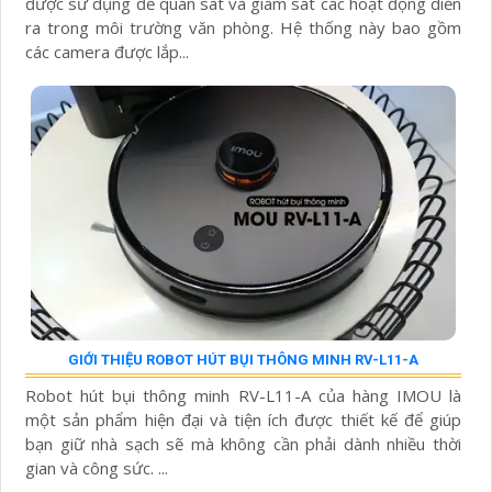
được sử dụng để quan sát và giám sát các hoạt động diễn
ra trong môi trường văn phòng. Hệ thống này bao gồm
các camera được lắp...
GIỚI THIỆU ROBOT HÚT BỤI THÔNG MINH RV-L11-A
Robot hút bụi thông minh RV-L11-A của hàng IMOU là
một sản phẩm hiện đại và tiện ích được thiết kế để giúp
bạn giữ nhà sạch sẽ mà không cần phải dành nhiều thời
gian và công sức. ...