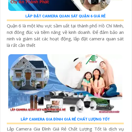
LẮP ĐẶT CAMERA QUAN SÁT QUẬN 6 GIÁ RẺ
Quận 6 là một khu vực sầm uất tại thành phố Hồ Chí Minh,
nơi đông đúc và tiềm năng về kinh doanh. Để đảm bảo an
ninh và giám sát các hoạt động, lắp đặt camera quan sát
là rất cần thiết
LẮP CAMERA GIA ĐÌNH GIÁ RẺ CHẤT LƯỢNG TỐT
Lắp Camera Gia Đình Giá Rẻ Chất Lượng Tốt là dịch vụ