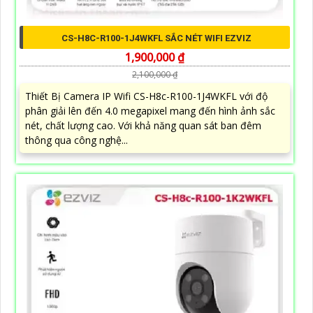
CS-H8C-R100-1J4WKFL SẮC NÉT WIFI EZVIZ
1,900,000 ₫
2,100,000 ₫
Thiết Bị Camera IP Wifi CS-H8c-R100-1J4WKFL với độ
phân giải lên đến 4.0 megapixel mang đến hình ảnh sắc
nét, chất lượng cao. Với khả năng quan sát ban đêm
thông qua công nghệ...