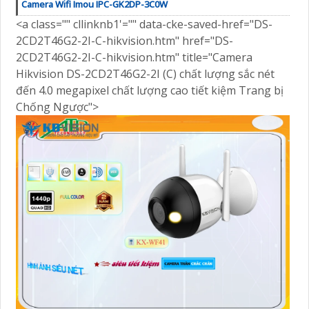
Camera Wifi Imou IPC-GK2DP-3C0W
<a class="" cllinknb1'="" data-cke-saved-href="DS-
2CD2T46G2-2I-C-hikvision.htm" href="DS-
2CD2T46G2-2I-C-hikvision.htm" title="Camera
Hikvision DS-2CD2T46G2-2I (C) chất lượng sắc nét
đến 4.0 megapixel chất lượng cao tiết kiệm Trang bị
Chống Ngược">