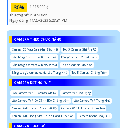
30%
1,376,000 ₫
Thương hiệu:
KBvision
Ngày đăng:
11/25/2023 5:23:31 PM
CAMERA THEO CHỨC NĂNG
Camera Có Màu Ban Đêm Siêu Nét
Top 5 Camera Ghi Âm Rõ
Bản báo giá camera wifi imou mới
Báo giá camera 2 mắt ezviz
Bản báo giá camera wifi ezviz mới
Báo giá camera kbvision
Bảng báo giá camera ezviz Lắp Trong Nhà
Top 5 Camera Chống Trộm
CAMERA KẾT NỐI WIFI
Lắp Camera Wifi Hikvision Giá Rẻ
Camera Wifi Báo Động
Lắp Camera Wifi Có Cảnh Báo Chống trộm
Lắp Camera Wifi Trong Nhà
Camera Wifi Ebitcam Xoay 360 Độ
Camera Wifi Hikvision Ngoài Trời
Camera Wifi Trong Nhà Chính Hãng Hikvision
Camera Kbone Xoay 360
CAMERA THEO GÓI