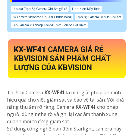
Lắp đặt Trọn Bộ Camera Ghi Âm giá rẻ
Linh Kiện Máy Tính
Bộ Camera Visioncop Ghi Âm Chính hãng
Trọn Bộ Camera Dahua Ghi Âm
Lắp Camera Visioncop Chống Trộm Combo Tiết Kiệm
KX-WF41
CAMERA GIÁ RẺ
KBVISION SẢN PHẨM CHẤT
LƯỢNG CỦA KBVISION
Thiết bị Camera
KX-WF41
là một giải pháp an ninh
hiệu quả cho việc giám sát và bảo vệ tài sản. Với khả
năng thu âm rõ ràng, Camera
KX-WF41
cho phép
người dùng nghe rõ và ghi lại các âm thanh xung
quanh môi trường giám sát.
Sử dụng công nghệ ban đêm Starlight, camera này