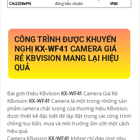
CAi2258ePN
đúng tiêu chuẩn
VNĐ
CÔNG TRÌNH ĐƯỢC KHUYẾN
NGHỊ
KX-WF41
CAMERA GIÁ
RẺ KBVISION MANG LẠI HIỆU
QUẢ
Bài giới thiệu KBvision
KX-WF41
Camera Giá Rẻ:
KBvision
KX-WF41
Camera là một trong những sản
phẩm camera chất lượng của thương hiệu KBvision,
được thiết kế đặc biệt để lắp đặt trong các công trình
chống bụi bẩn, mưa và môi trường ẩm ướt một cách
hiệu quả.
Camera KBvision
KX-WF41
không chỉ đáp ứng nhu