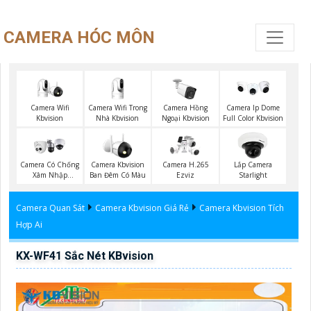
CAMERA HÓC MÔN
Camera Wifi
Camera Wifi Trong
Camera Hồng
Camera Ip Dome
Kbvision
Nhà Kbvision
Ngoại Kbvision
Full Color Kbvision
Camera Có Chống
Camera Kbvision
Camera H.265
Lắp Camera
Xâm Nhập
Ban Đêm Có Màu
Ezviz
Starlight
Kbvision
Camera Quan Sát
Camera Kbvision Giá Rẻ
Camera Kbvision Tích
Hợp Ai
KX-WF41 Sắc Nét KBvision