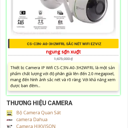
CS-C3N-A0-3H2WFRL SẮC NÉT WIFI EZVIZ
ngung s₫n xu₫t
1,675,000 ₫
Thiết bị Camera IP Wifi CS-C3N-A0-3H2WFRL là một sản
phẩm chất lượng với độ phân giải lên đến 2.0 megapixel,
mang đến hình ảnh sắc nét và rõ ràng. Với khả năng xem
được ban đêm...
THƯƠNG HIỆU CAMERA
Bộ Camera Quan Sát
camera Dahua
Camera HIKVISON