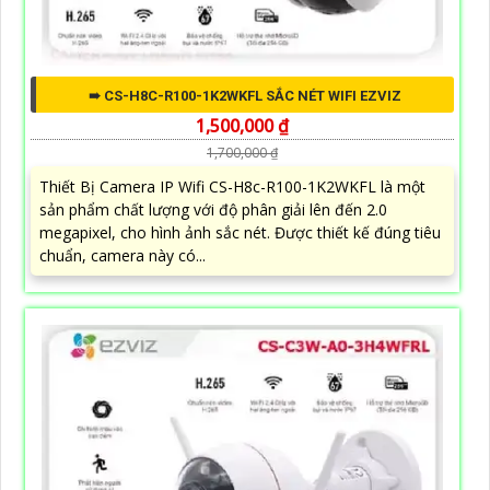
➠ CS-H8C-R100-1K2WKFL SẮC NÉT WIFI EZVIZ
1,500,000 ₫
1,700,000 ₫
Thiết Bị Camera IP Wifi CS-H8c-R100-1K2WKFL là một
sản phẩm chất lượng với độ phân giải lên đến 2.0
megapixel, cho hình ảnh sắc nét. Được thiết kế đúng tiêu
chuẩn, camera này có...