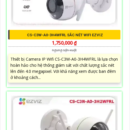
CS-C3W-A0-3H4WFRL SẮC NÉT WIFI EZVIZ
1,750,000 ₫
ngung s₫n xu₫t
Thiết bị Camera IP Wifi CS-C3W-A0-3H4WFRL là lựa chọn
hoàn hảo cho hệ thống giám sát với chất lượng sắc nét
lên đến 4.0 megapixel. Với khả năng xem được ban đêm
ở khoảng cách...