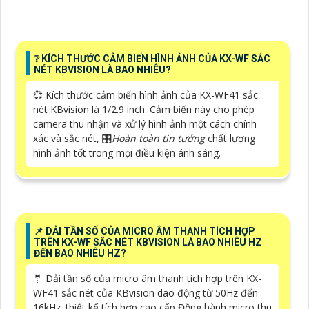
❔ KÍCH THƯỚC CẢM BIẾN HÌNH ẢNH CỦA KX-WF SẮC
NÉT KBVISION LÀ BAO NHIÊU?
💞 Kích thước cảm biến hình ảnh của KX-WF41 sắc
nét KBvision là 1/2.9 inch. Cảm biến này cho phép
camera thu nhận và xử lý hình ảnh một cách chính
xác và sắc nét, 🎛
Hoàn toàn tin tưởng
chất lượng
hình ảnh tốt trong mọi điều kiện ánh sáng.
📌 DẢI TẦN SỐ CỦA MICRO ÂM THANH TÍCH HỢP
TRÊN KX-WF SẮC NÉT KBVISION LÀ BAO NHIÊU HZ
ĐẾN BAO NHIÊU HZ?
🤵 Dải tần số của micro âm thanh tích hợp trên KX-
WF41 sắc nét của KBvision dao động từ 50Hz đến
16kHz. thiết kế tích hợp cao cấp Đồng hành micro thu