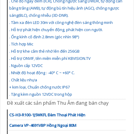
. Chế độ ngày đêm (ICR), Chống ngược sáng DWDR, tự động cân
bằng trắng (AWB), tự động bù tín hiệu ảnh (AGC), chống ngược
sáng(BLC), chống nhiễu (3D-DNR).
. Tầm xa đèn LED 30m với công nghệ đèn sáng thông minh
. Hỗ trợ phát hiện chuyển động, phát hiện con người.
. Ống kính cố định 2.8mm (góc nhìn 98°)
. Tích hợp Mic
. Hỗ trợ khe cắm thẻ nhớ lên đến 256GB
. Hỗ trợ ONVIF, tên miền miễn phí KBVISION.TV
. Nguồn cấp 12VDC
. Nhiệt độ hoạt động : -40° C ~ +60° C.
. Chất liệu nhựa
+ kim loại, Chuẩn chống nước IP67
. Tặng kèm nguồn 12VDC trong hộp
Đề xuất các sản phẩm Thu Âm đang bán chạy
CS-H3-R100-1J5WKFL Đàm Thoại Phát Hiện
Camera VP-4691VBP Hồng Ngoại 80M