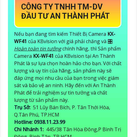
CÔNG TY TNHH TM-DV
ĐẦU TƯ AN THÀNH PHÁT
Nếu bạn đang tìm kiếm Thiết Bị Camera
KX-
WF41
của KBvision với giá phải chăng và 🎛
Hoàn toàn tin tưởng
chính hãng, thì Sản phẩm
Camera
KX-WF41
của KBvision tại An Thành
Phát là sự lựa chọn hoàn hảo cho bạn. Với chất
lượng và uy tín của hãng, sản phẩm này sẽ
đáp ứng mọi nhu cầu của bạn trong việc giám
sát và bảo vệ an ninh. Hãy đến với An Thành
Phát để trải nghiệm sự tin tưởng và chất
lượng từ sản phẩm này.
Trụ Sở:
51 Lũy Bán Bích, P. Tân Thới Hòa,
Q.Tân Phú, TP.HCM
Hotline: 0938.11.23.99
Chi Nhánh 1:
445/38 Tân Hòa Đông,P Bình Trị
Đông, Bình Tân, TP HCM