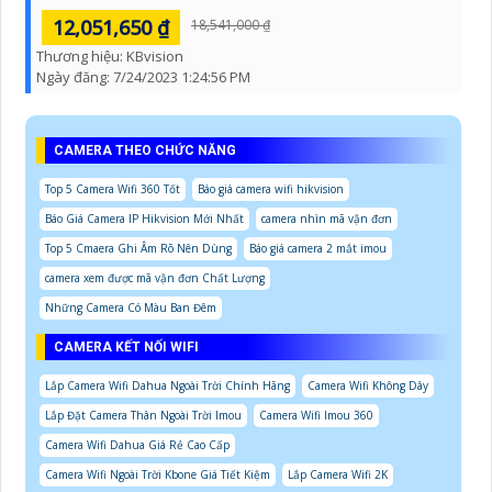
12,051,650 ₫
18,541,000 ₫
Thương hiệu:
KBvision
Ngày đăng:
7/24/2023 1:24:56 PM
CAMERA THEO CHỨC NĂNG
Top 5 Camera Wifi 360 Tốt
Báo giá camera wifi hikvision
Báo Giá Camera IP Hikvision Mới Nhất
camera nhìn mã vận đơn
Top 5 Cmaera Ghi Âm Rõ Nên Dùng
Báo giá camera 2 mắt imou
camera xem được mã vận đơn Chất Lượng
Những Camera Có Màu Ban Đêm
CAMERA KẾT NỐI WIFI
Lắp Camera Wifi Dahua Ngoài Trời Chính Hãng
Camera Wifi Không Dây
Lắp Đặt Camera Thân Ngoài Trời Imou
Camera Wifi Imou 360
Camera Wifi Dahua Giá Rẻ Cao Cấp
Camera Wifi Ngoài Trời Kbone Giá Tiết Kiệm
Lắp Camera Wifi 2K