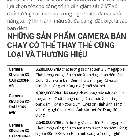
lựa chọn tốt cho công trình cần giám sát 24/7 với
chất lượng sắc nét cao, công nghệ hiện đại và khả
năng xử lý hình ảnh màu sắc đa dạng, đặc biệt là vào
ban đêm.
NHỮNG SẢN PHẨM CAMERA BÁN
CHẠY CÓ THỂ THAY THẾ CÙNG
LOẠI VÀ THƯƠNG HIỆU
Camera
8,280,000 VNĐ
chất lượng sắc nét đến 2.0 megapixel
Kbvision KX-
Chất lượng đúng tiêu chuẩn Xem được ban đêm Full
CAiF2203N-
Color 30m xem ban đêm như ban ngày KBvision
AB
Hình ảnh sáng với công nghệ mới sắc nét
4,982,000 VNĐ
Khả Năng chất lượng sắc nét đến 2.0
Camera
megapixel Chất lượng đúng tiêu chuẩn Xem được
KBvision KX-
ban đêm Hồng Ngoại 50m KBvision Hình ảnh sáng
DAi2204N-
với công nghệ mới Hình Ảnh sắc nét Dễ Dàng Sử
EAB
Dụng
2,640,000 VNĐ
chất lượng sắc nét đến 2.0 megapixel
Camera
Chất lượng đúng tiêu chuẩn Xem được ban đêm Hồng
KBvision KX-
Ngoại 80m KBvision Hình ảnh sáng với công nghệ
CAi2203N-B