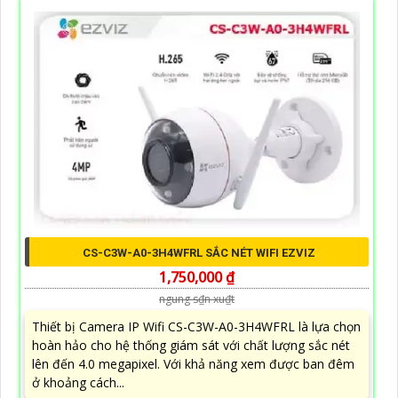
CS-C3W-A0-3H4WFRL SẮC NÉT WIFI EZVIZ
1,750,000 ₫
ngung s₫n xu₫t
Thiết bị Camera IP Wifi CS-C3W-A0-3H4WFRL là lựa chọn
hoàn hảo cho hệ thống giám sát với chất lượng sắc nét
lên đến 4.0 megapixel. Với khả năng xem được ban đêm
ở khoảng cách...