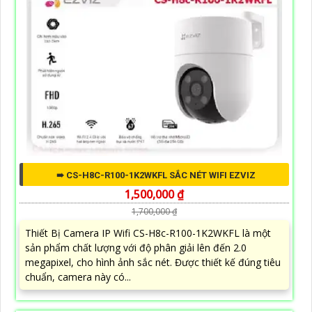
➠ CS-H8C-R100-1K2WKFL SẮC NÉT WIFI EZVIZ
1,500,000 ₫
1,700,000 ₫
Thiết Bị Camera IP Wifi CS-H8c-R100-1K2WKFL là một
sản phẩm chất lượng với độ phân giải lên đến 2.0
megapixel, cho hình ảnh sắc nét. Được thiết kế đúng tiêu
chuẩn, camera này có...