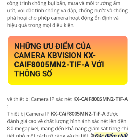
công trình chống bụi bẩn, mưa và môi trường ẩm
ướt, với đặc tính chống va đập, chống nước và chống
phá hoại cho phép camera hoạt động ổn định và
hiệu quả trong mọi điều kiện.
NHỮNG ƯU ĐIỂM CỦA
CAMERA KBVISION
KX-
CAIF8005MN2-TIF-A
VỚI
THÔNG SỐ
về thiết bị Camera IP sắc nét
KX-CAiF8005MN2-TiF-A
:
Thiết bị Camera IP
KX-CAiF8005MN2-TiF-A
được
đánh giá cao về chất lượng hình ảnh sắc nét lên đến
8.0 megapixel, mang đến khả năng giám sát từng chi
tiết nhỏ một cách rõ ràng và chi tiết. 🎬
Đặc điểm chất