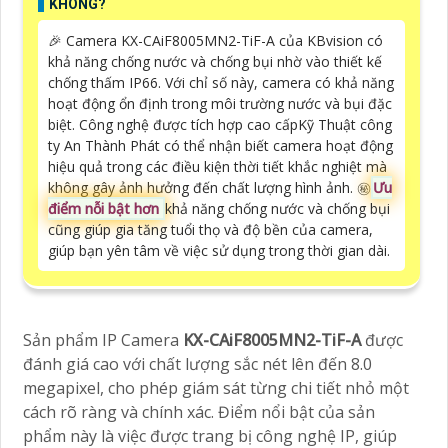
KHÔNG?
️🎉 Camera KX-CAiF8005MN2-TiF-A của KBvision có
khả năng chống nước và chống bụi nhờ vào thiết kế
chống thấm IP66. Với chỉ số này, camera có khả năng
hoạt động ổn định trong môi trường nước và bụi đặc
biệt. Công nghệ được tích hợp cao cấpKỹ Thuật công
ty An Thành Phát có thể nhận biết camera hoạt động
hiệu quả trong các điều kiện thời tiết khắc nghiệt mà
không gây ảnh hưởng đến chất lượng hình ảnh. ㊙️
Ưu
điểm nỗi bật hơn
khả năng chống nước và chống bụi
cũng giúp gia tăng tuổi thọ và độ bền của camera,
giúp bạn yên tâm về việc sử dụng trong thời gian dài.
Sản phẩm IP Camera
KX-CAiF8005MN2-TiF-A
được
đánh giá cao với chất lượng sắc nét lên đến 8.0
megapixel, cho phép giám sát từng chi tiết nhỏ một
cách rõ ràng và chính xác. Điểm nổi bật của sản
phẩm này là việc được trang bị công nghệ IP, giúp