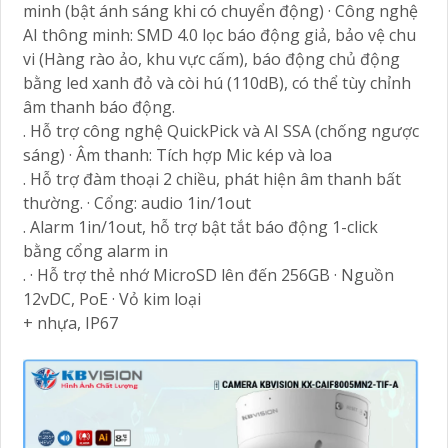
minh (bật ánh sáng khi có chuyển động) · Công nghệ
AI thông minh: SMD 4.0 lọc báo động giả, bảo vệ chu
vi (Hàng rào ảo, khu vực cấm), báo động chủ động
bằng led xanh đỏ và còi hú (110dB), có thể tùy chỉnh
âm thanh báo động.
. Hỗ trợ công nghệ QuickPick và AI SSA (chống ngược
sáng) · Âm thanh: Tích hợp Mic kép và loa
. Hỗ trợ đàm thoại 2 chiều, phát hiện âm thanh bất
thường. · Cổng: audio 1in/1out
. Alarm 1in/1out, hỗ trợ bật tắt báo động 1-click
bằng cổng alarm in
. · Hỗ trợ thẻ nhớ MicroSD lên đến 256GB · Nguồn
12vDC, PoE · Vỏ kim loại
+ nhựa, IP67