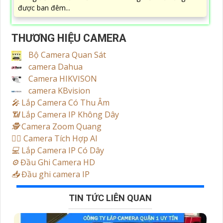
được ban đêm...
THƯƠNG HIỆU CAMERA
Bộ Camera Quan Sát
camera Dahua
Camera HIKVISON
camera KBvision
️🎤️
Lắp Camera Có Thu Âm
📶
Lắp Camera IP Không Dây
🕵️
Camera Zoom Quang
🧛‍♀️
Camera Tích Hợp AI
💻
Lắp Camera IP Có Dây
⚙️
Đầu Ghi Camera HD
📥
Đầu ghi camera IP
TIN TỨC LIÊN QUAN