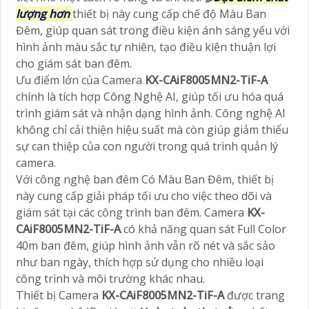
lượng hơn
thiết bị này cung cấp chế độ Màu Ban
Đêm, giúp quan sát trong điều kiện ánh sáng yếu với
hình ảnh màu sắc tự nhiên, tạo điều kiện thuận lợi
cho giám sát ban đêm.
Ưu điểm lớn của Camera
KX-CAiF8005MN2-TiF-A
chính là tích hợp Công Nghệ AI, giúp tối ưu hóa quá
trình giám sát và nhận dạng hình ảnh. Công nghệ AI
không chỉ cải thiện hiệu suất mà còn giúp giảm thiểu
sự can thiệp của con người trong quá trình quản lý
camera.
Với công nghệ ban đêm Có Màu Ban Đêm, thiết bị
này cung cấp giải pháp tối ưu cho việc theo dõi và
giám sát tại các công trình ban đêm. Camera
KX-
CAiF8005MN2-TiF-A
có khả năng quan sát Full Color
40m ban đêm, giúp hình ảnh vẫn rõ nét và sắc sảo
như ban ngày, thích hợp sử dụng cho nhiều loại
công trình và môi trường khác nhau.
Thiết bị Camera
KX-CAiF8005MN2-TiF-A
được trang