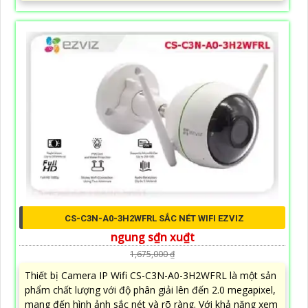
CS-C3N-A0-3H2WFRL SẮC NÉT WIFI EZVIZ
ngung s₫n xu₫t
1,675,000 ₫
Thiết bị Camera IP Wifi CS-C3N-A0-3H2WFRL là một sản
phẩm chất lượng với độ phân giải lên đến 2.0 megapixel,
mang đến hình ảnh sắc nét và rõ ràng. Với khả năng xem