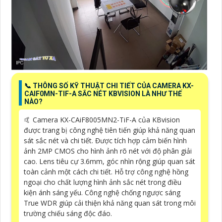
📞 THÔNG SỐ KỸ THUẬT CHI TIẾT CỦA CAMERA KX-
CAIF0MN-TIF-A SẮC NÉT KBVISION LÀ NHƯ THẾ
NÀO?
🤙 Camera KX-CAiF8005MN2-TiF-A của KBvision
được trang bị công nghệ tiên tiến giúp khả năng quan
sát sắc nét và chi tiết. Được tích hợp cảm biến hình
ảnh 2MP CMOS cho hình ảnh rõ nét với độ phân giải
cao. Lens tiêu cự 3.6mm, góc nhìn rộng giúp quan sát
toàn cảnh một cách chi tiết. Hỗ trợ công nghệ hồng
ngoại cho chất lượng hình ảnh sắc nét trong điều
kiện ánh sáng yếu. Công nghệ chống ngược sáng
True WDR giúp cải thiện khả năng quan sát trong môi
trường chiếu sáng độc đáo.