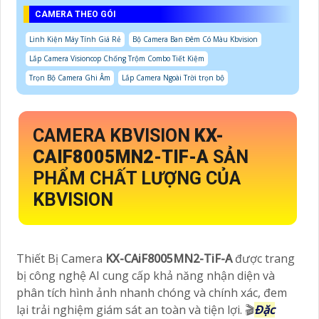
CAMERA THEO GÓI
Linh Kiện Máy Tính Giá Rẻ
Bộ Camera Ban Đêm Có Màu Kbvision
Lắp Camera Visioncop Chống Trộm Combo Tiết Kiệm
Trọn Bộ Camera Ghi Âm
Lắp Camera Ngoài Trời trọn bộ
CAMERA KBVISION
KX-
CAIF8005MN2-TIF-A
SẢN
PHẨM CHẤT LƯỢNG CỦA
KBVISION
Thiết Bị Camera
KX-CAiF8005MN2-TiF-A
được trang
bị công nghệ AI cung cấp khả năng nhận diện và
phân tích hình ảnh nhanh chóng và chính xác, đem
lại trải nghiệm giám sát an toàn và tiện lợi. 🎬
Đặc