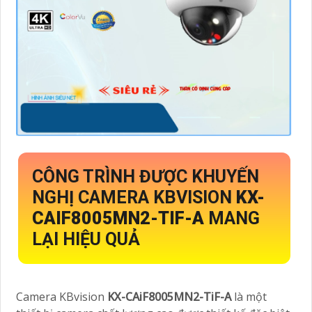
CÔNG TRÌNH ĐƯỢC KHUYẾN
NGHỊ CAMERA KBVISION
KX-
CAIF8005MN2-TIF-A
MANG
LẠI HIỆU QUẢ
Camera KBvision
KX-CAiF8005MN2-TiF-A
là một