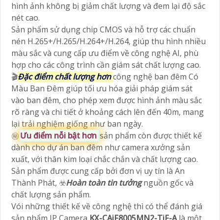
hình ảnh không bị giảm chất lượng và đem lại độ sắc
nét cao.
Sản phẩm sử dụng chip CMOS và hỗ trợ các chuẩn
nén H.265+/H.265/H.264+/H.264, giúp thu hình nhiều
màu sắc và cung cấp ưu điểm về công nghệ AI, phù
hợp cho các công trình cần giám sát chất lượng cao.
🎬
Đặc điểm chất lượng hơn
công nghệ ban đêm Có
Màu Ban Đêm giúp tối ưu hóa giải pháp giám sát
vào ban đêm, cho phép xem được hình ảnh màu sắc
rõ ràng và chi tiết ở khoảng cách lên đến 40m, mang
lại trải nghiệm giống như ban ngày.
㊙️
Ưu điểm nỗi bật hơn
sản phẩm còn được thiết kế
dành cho dự án ban đêm như camera xưởng sản
xuất, với thân kim loại chắc chắn và chất lượng cao.
Sản phẩm được cung cấp bởi đơn vị uy tín là An
Thành Phát, ☣️
Hoàn toàn tin tưởng
nguồn gốc và
chất lượng sản phẩm.
Vói những thiết kế về công nghệ thì có thể đánh giá
sản phẩm IP Camera
KX-CAiF8005MN2-TiF-A
là một