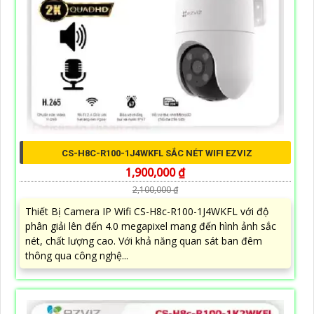
CS-H8C-R100-1J4WKFL SẮC NÉT WIFI EZVIZ
1,900,000 ₫
2,100,000 ₫
Thiết Bị Camera IP Wifi CS-H8c-R100-1J4WKFL với độ
phân giải lên đến 4.0 megapixel mang đến hình ảnh sắc
nét, chất lượng cao. Với khả năng quan sát ban đêm
thông qua công nghệ...