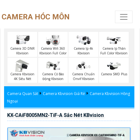
CAMERA HÓC MÔN
Camera 3D DNR
Camera Wifi 360
Camera Ip 4k
Camera Ip Thân
Kbvision
Kbvision Full Color
Kbvision
Full Color Kbvision
Camera Kbvision
Camera Có Báo
Camera Chuẩn
Camera SMD Plus
4K Siêu Nét
Động Kbvision
Onvif Kbvision
Camera Quan Sát
Camera Kbvision Giá Rẻ
Camera Kbvision Hồng
Ngoại
KX-CAiF8005MN2-TiF-A Sắc Nét KBvision