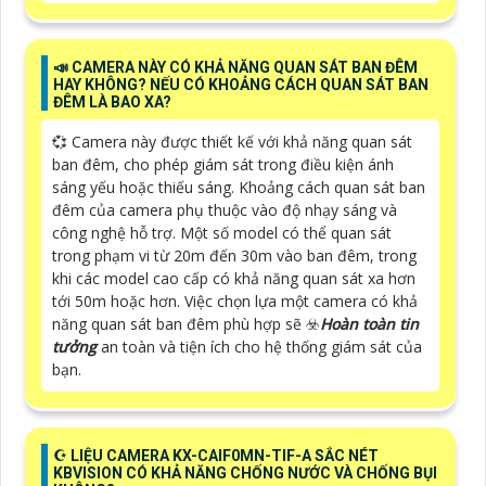
📣 CAMERA NÀY CÓ KHẢ NĂNG QUAN SÁT BAN ĐÊM
HAY KHÔNG? NẾU CÓ KHOẢNG CÁCH QUAN SÁT BAN
ĐÊM LÀ BAO XA?
💞 Camera này được thiết kế với khả năng quan sát
ban đêm, cho phép giám sát trong điều kiện ánh
sáng yếu hoặc thiếu sáng. Khoảng cách quan sát ban
đêm của camera phụ thuộc vào độ nhạy sáng và
công nghệ hỗ trợ. Một số model có thể quan sát
trong phạm vi từ 20m đến 30m vào ban đêm, trong
khi các model cao cấp có khả năng quan sát xa hơn
tới 50m hoặc hơn. Việc chọn lựa một camera có khả
năng quan sát ban đêm phù hợp sẽ ☣️
Hoàn toàn tin
tưởng
an toàn và tiện ích cho hệ thống giám sát của
bạn.
☪ LIỆU CAMERA KX-CAIF0MN-TIF-A SẮC NÉT
KBVISION CÓ KHẢ NĂNG CHỐNG NƯỚC VÀ CHỐNG BỤI