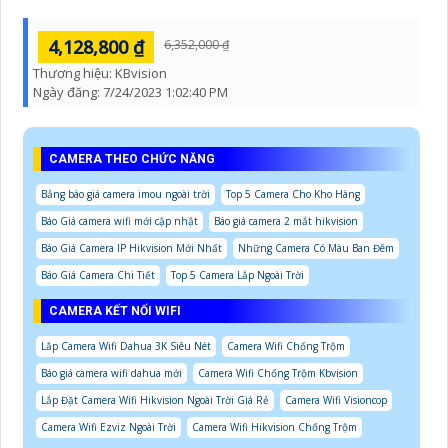
4,128,800 ₫
6,352,000 ₫
Thương hiệu:
KBvision
Ngày đăng:
7/24/2023 1:02:40 PM
CAMERA THEO CHỨC NĂNG
Bảng báo giá camera imou ngoài trời
Top 5 Camera Cho Kho Hàng
Báo Giá camera wifi mới cập nhật
Báo giá camera 2 mắt hikvision
Báo Giá Camera IP Hikvision Mới Nhất
Những Camera Có Màu Ban Đêm
Báo Giá Camera Chi Tiết
Top 5 Camera Lắp Ngoài Trời
CAMERA KẾT NỐI WIFI
Lắp Camera Wifi Dahua 3K Siêu Nét
Camera Wifi Chống Trộm
Báo giá camera wifi dahua mới
Camera Wifi Chống Trộm Kbvision
Lắp Đặt Camera Wifi Hikvision Ngoài Trời Giá Rẻ
Camera Wifi Visioncop
Camera Wifi Ezviz Ngoài Trời
Camera Wifi Hikvision Chống Trộm