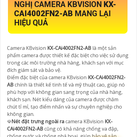
NGHỊ CAMERA KBVISION
KX-
CAI4002FN2-AB
MANG LẠI
HIỆU QUẢ
Camera KBvision
KX-CAi4002FN2-AB
là một sản
phẩm camera được thiết kế đặc biệt cho việc sử dụng
trong các môi trường nhà hàng, khách sạn với mục
đích giám sát và bảo vệ.
Điểm đặc biệt của camera KBvision
KX-CAi4002FN2-
AB
chính là thiết kế tinh tế và mỹ thuật cao, giúp nó
phù hợp với không gian sang trọng của nhà hàng,
khách sạn. Nét kiểu dáng của camera được chăm
chút tỉ mỉ, tạo điểm nhấn và sự chuyên nghiệp cho
không gian.
☫
Nét đặt trưng ngoài ra
camera KBvision
KX-
CAi4002FN2-AB
cũng có khả năng chống va đập,
chống nước và chống phá hoại, giúp bảo vệ sản