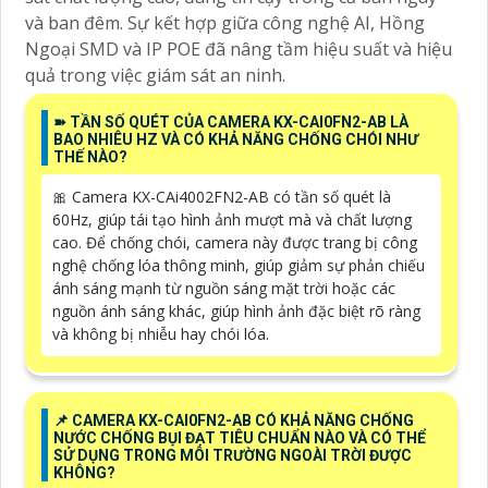
và ban đêm. Sự kết hợp giữa công nghệ AI, Hồng
Ngoại SMD và IP POE đã nâng tầm hiệu suất và hiệu
quả trong việc giám sát an ninh.
➽ TẦN SỐ QUÉT CỦA CAMERA KX-CAI0FN2-AB LÀ
BAO NHIÊU HZ VÀ CÓ KHẢ NĂNG CHỐNG CHÓI NHƯ
THẾ NÀO?
🎀 Camera KX-CAi4002FN2-AB có tần số quét là
60Hz, giúp tái tạo hình ảnh mượt mà và chất lượng
cao. Để chống chói, camera này được trang bị công
nghệ chống lóa thông minh, giúp giảm sự phản chiếu
ánh sáng mạnh từ nguồn sáng mặt trời hoặc các
nguồn ánh sáng khác, giúp hình ảnh đặc biệt rõ ràng
và không bị nhiễu hay chói lóa.
📌 CAMERA KX-CAI0FN2-AB CÓ KHẢ NĂNG CHỐNG
NƯỚC CHỐNG BỤI ĐẠT TIÊU CHUẨN NÀO VÀ CÓ THỂ
SỬ DỤNG TRONG MÔI TRƯỜNG NGOÀI TRỜI ĐƯỢC
KHÔNG?