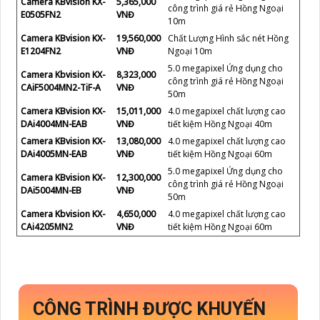
Camera KBvision KX-
5,365,000
công trình giá rẻ Hồng Ngoại
E0505FN2
VNĐ
10m
Camera KBvision KX-
19,560,000
Chất Lượng Hình sắc nét Hồng
E1204FN2
VNĐ
Ngoại 10m
5.0 megapixel Ứng dụng cho
Camera Kbvision KX-
8,323,000
công trình giá rẻ Hồng Ngoại
CAiF5004MN2-TiF-A
VNĐ
50m
Camera KBvision KX-
15,011,000
4.0 megapixel chất lượng cao
DAi4004MN-EAB
VNĐ
tiết kiệm Hồng Ngoại 40m
Camera KBvision KX-
13,080,000
4.0 megapixel chất lượng cao
DAi4005MN-EAB
VNĐ
tiết kiệm Hồng Ngoại 60m
5.0 megapixel Ứng dụng cho
Camera KBvision KX-
12,300,000
công trình giá rẻ Hồng Ngoại
DAi5004MN-EB
VNĐ
50m
Camera Kbvision KX-
4,650,000
4.0 megapixel chất lượng cao
CAi4205MN2
VNĐ
tiết kiệm Hồng Ngoại 60m
CÔNG TRÌNH ĐƯỢC KHUYẾN