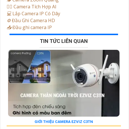
🧛‍♀️
Camera Tích Hợp AI
💻
Lắp Camera IP Có Dây
⚙️
Đầu Ghi Camera HD
📥
Đầu ghi camera IP
TIN TỨC LIÊN QUAN
GIỚI THIỆU CAMERA EZVIZ C3TN