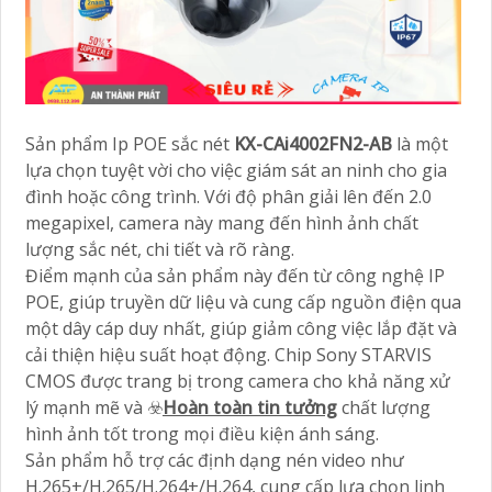
Sản phẩm Ip POE sắc nét
KX-CAi4002FN2-AB
là một
lựa chọn tuyệt vời cho việc giám sát an ninh cho gia
đình hoặc công trình. Với độ phân giải lên đến 2.0
megapixel, camera này mang đến hình ảnh chất
lượng sắc nét, chi tiết và rõ ràng.
Điểm mạnh của sản phẩm này đến từ công nghệ IP
POE, giúp truyền dữ liệu và cung cấp nguồn điện qua
một dây cáp duy nhất, giúp giảm công việc lắp đặt và
cải thiện hiệu suất hoạt động. Chip Sony STARVIS
CMOS được trang bị trong camera cho khả năng xử
lý mạnh mẽ và ☣️
Hoàn toàn tin tưởng
chất lượng
hình ảnh tốt trong mọi điều kiện ánh sáng.
Sản phẩm hỗ trợ các định dạng nén video như
H.265+/H.265/H.264+/H.264, cung cấp lựa chọn linh