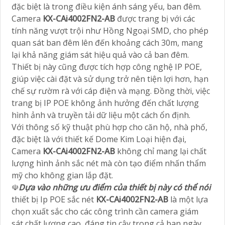
đặc biệt là trong điều kiện ánh sáng yếu, ban đêm.
Camera
KX-CAi4002FN2-AB
được trang bị với các
tính năng vượt trội như Hồng Ngoại SMD, cho phép
quan sát ban đêm lên đến khoảng cách 30m, mang
lại khả năng giám sát hiệu quả vào cả ban đêm.
Thiết bị này cũng được tích hợp công nghệ IP POE,
giúp việc cài đặt và sử dụng trở nên tiện lợi hơn, hạn
chế sự rườm rà với cáp điện và mạng. Đồng thời, việc
trang bị IP POE không ảnh hưởng đến chất lượng
hình ảnh và truyền tải dữ liệu một cách ổn định.
Với thông số kỹ thuật phù hợp cho căn hộ, nhà phố,
đặc biệt là với thiết kế Dome Kim Loại hiện đại,
Camera
KX-CAi4002FN2-AB
không chỉ mang lại chất
lượng hình ảnh sắc nét mà còn tạo điểm nhấn thẩm
mỹ cho không gian lắp đặt.
☫
Dựa vào những ưu điểm của thiết bị này có thể nói
thiết bị Ip POE sắc nét
KX-CAi4002FN2-AB
là một lựa
chọn xuất sắc cho các công trình cần camera giám
sát chất lượng cao, đáng tin cậy trong cả ban ngày