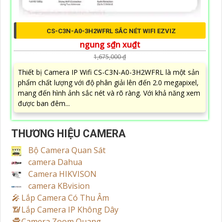
CS-C3N-A0-3H2WFRL SẮC NÉT WIFI EZVIZ
ngung s₫n xu₫t
1,675,000 ₫
Thiết bị Camera IP Wifi CS-C3N-A0-3H2WFRL là một sản
phẩm chất lượng với độ phân giải lên đến 2.0 megapixel,
mang đến hình ảnh sắc nét và rõ ràng. Với khả năng xem
được ban đêm...
THƯƠNG HIỆU CAMERA
Bộ Camera Quan Sát
camera Dahua
Camera HIKVISON
camera KBvision
️🎤️
Lắp Camera Có Thu Âm
📶
Lắp Camera IP Không Dây
🕵️
Camera Zoom Quang