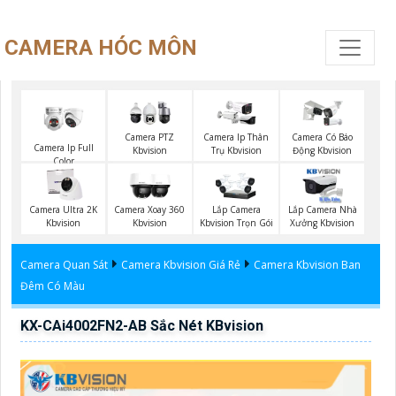
CAMERA HÓC MÔN
Camera PTZ
Camera Ip Thân
Camera Có Báo
Camera Ip Full
Kbvision
Trụ Kbvision
Động Kbvision
Color
Camera Ultra 2K
Camera Xoay 360
Lắp Camera
Lắp Camera Nhà
Kbvision
Kbvision
Kbvision Trọn Gói
Xưởng Kbvision
Camera Quan Sát
Camera Kbvision Giá Rẻ
Camera Kbvision Ban
Đêm Có Màu
KX-CAi4002FN2-AB Sắc Nét KBvision