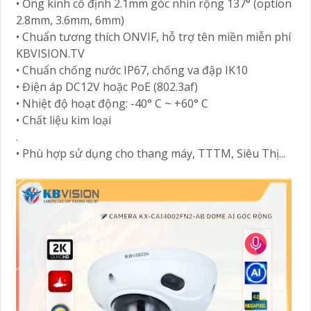
• Ống kính cố định 2.1mm góc nhìn rộng 137° (option
2.8mm, 3.6mm, 6mm)
• Chuẩn tương thích ONVIF, hỗ trợ tên miền miễn phí
KBVISION.TV
• Chuẩn chống nước IP67, chống va đập IK10
• Điện áp DC12V hoặc PoE (802.3af)
• Nhiệt độ hoạt động: -40° C ~ +60° C
• Chất liệu kim loại
.
• Phù hợp sử dụng cho thang máy, TTTM, Siêu Thị...