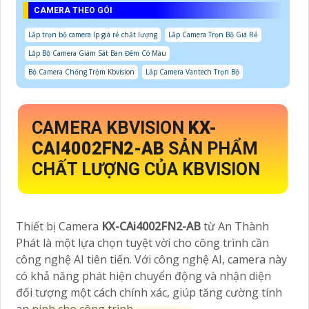
CAMERA THEO GÓI
Lắp trọn bộ camera Ip giá rẻ chất lượng
Lắp Camera Trọn Bộ Giá Rẻ
Lắp Bộ Camera Giám Sát Ban Đêm Có Màu
Bộ Camera Chống Trộm Kbvision
Lắp Camera Vantech Trọn Bộ
CAMERA KBVISION
KX-
CAI4002FN2-AB
SẢN PHẨM
CHẤT LƯỢNG CỦA KBVISION
Thiết bị Camera
KX-CAi4002FN2-AB
từ An Thành
Phát là một lựa chọn tuyệt vời cho công trình cần
công nghệ AI tiên tiến. Với công nghệ AI, camera này
có khả năng phát hiện chuyển động và nhận diện
đối tượng một cách chính xác, giúp tăng cường tính
an ninh cho công trình.