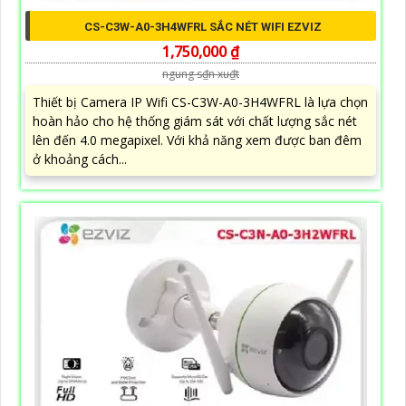
CS-C3W-A0-3H4WFRL SẮC NÉT WIFI EZVIZ
1,750,000 ₫
ngung s₫n xu₫t
Thiết bị Camera IP Wifi CS-C3W-A0-3H4WFRL là lựa chọn
hoàn hảo cho hệ thống giám sát với chất lượng sắc nét
lên đến 4.0 megapixel. Với khả năng xem được ban đêm
ở khoảng cách...