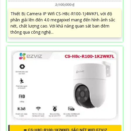
2,100,000 ₫
Thiết Bị Camera IP Wifi CS-H8c-R100-1J4WKFL với độ
phân giải lên đến 4.0 megapixel mang đến hình ảnh sắc
nét, chất lượng cao. Với khả năng quan sát ban đêm
thông qua công nghệ...
➠ CS-H8C-R100-1K2WKFL SẮC NÉT WIFI EZVIZ