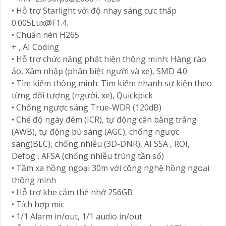
• Hỗ trợ Starlight với độ nhạy sáng cực thấp
0.005Lux@F1.4.
• Chuẩn nén H265
+ , AI Coding
• Hỗ trợ chức năng phát hiện thông minh: Hàng rào
ảo, Xâm nhập (phân biệt người và xe), SMD 4.0
• Tìm kiếm thông minh: Tìm kiếm nhanh sự kiện theo
từng đối tượng (người, xe), Quickpick
• Chống ngược sáng True-WDR (120dB)
• Chế độ ngày đêm (ICR), tự động cân bằng trắng
(AWB), tự động bù sáng (AGC), chống ngược
sáng(BLC), chống nhiễu (3D-DNR), AI SSA , ROI,
Defog , AFSA (chống nhiễu trùng tần số)
• Tầm xa hồng ngoại 30m với công nghệ hồng ngoại
thông minh
• Hỗ trợ khe cắm thẻ nhớ 256GB
• Tích hợp mic
• 1/1 Alarm in/out, 1/1 audio in/out