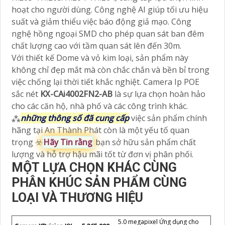
hoạt cho người dùng. Công nghệ AI giúp tối ưu hiệu
suất và giảm thiểu việc báo động giả mạo. Công
nghệ hồng ngoại SMD cho phép quan sát ban đêm
chất lượng cao với tầm quan sát lên đến 30m.
Với thiết kế Dome và vỏ kim loại, sản phẩm này
không chỉ đẹp mắt mà còn chắc chắn và bền bỉ trong
việc chống lại thời tiết khắc nghiệt. Camera Ip POE
sắc nét
KX-CAi4002FN2-AB
là sự lựa chọn hoàn hảo
cho các căn hộ, nhà phố và các công trình khác.
⁂
những thông số đã cung cấp
việc sản phẩm chính
hãng tại An Thành Phát còn là một yếu tố quan
trọng ☣️
Hãy Tin rằng
bạn sở hữu sản phẩm chất
lượng và hỗ trợ hậu mãi tốt từ đơn vị phân phối.
MỘT LỰA CHỌN KHÁC CÙNG
PHÂN KHÚC SẢN PHẨM CÙNG
LOẠI VÀ THƯƠNG HIỆU
5.0 megapixel Ứng dụng cho