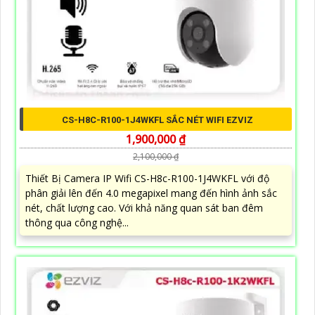
CS-H8C-R100-1J4WKFL SẮC NÉT WIFI EZVIZ
1,900,000 ₫
2,100,000 ₫
Thiết Bị Camera IP Wifi CS-H8c-R100-1J4WKFL với độ
phân giải lên đến 4.0 megapixel mang đến hình ảnh sắc
nét, chất lượng cao. Với khả năng quan sát ban đêm
thông qua công nghệ...