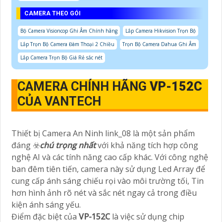
CAMERA THEO GÓI
Bộ Camera Visioncop Ghi Âm Chính hãng
Lắp Camera Hikvision Trọn Bộ
Lắp Trọn Bộ Camera Đàm Thoại 2 Chiều
Trọn Bộ Camera Dahua Ghi Âm
Lắp Camera Trọn Bộ Giá Rẻ sắc nét
CAMERA CHÍNH HÃNG
VP-152C
CỦA VANTECH
Thiết bị Camera An Ninh link_08 là một sản phẩm
đáng ☣️
chú trọng nhất
với khả năng tích hợp công
nghệ AI và các tính năng cao cấp khác. Với công nghệ
ban đêm tiên tiến, camera này sử dụng Led Array để
cung cấp ánh sáng chiếu rọi vào môi trường tối, Tin
hơn hình ảnh rõ nét và sắc nét ngay cả trong điều
kiện ánh sáng yếu.
Điểm đặc biệt của
VP-152C
là việc sử dụng chip