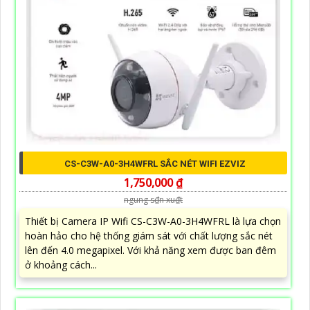
CS-C3W-A0-3H4WFRL SẮC NÉT WIFI EZVIZ
1,750,000 ₫
ngung s₫n xu₫t
Thiết bị Camera IP Wifi CS-C3W-A0-3H4WFRL là lựa chọn
hoàn hảo cho hệ thống giám sát với chất lượng sắc nét
lên đến 4.0 megapixel. Với khả năng xem được ban đêm
ở khoảng cách...