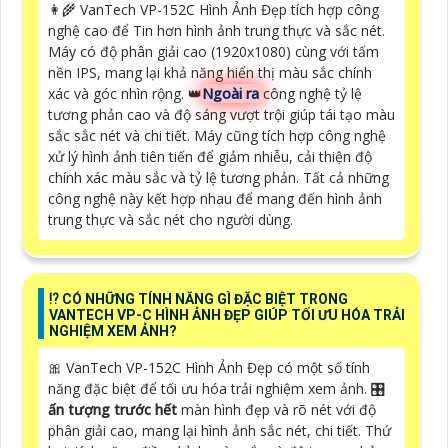
👩‍🌾 VanTech VP-152C Hình Ảnh Đẹp tích hợp công
nghệ cao để Tin hơn hình ảnh trung thực và sắc nét.
Máy có độ phân giải cao (1920x1080) cùng với tấm
nền IPS, mang lại khả năng hiển thị màu sắc chính
xác và góc nhìn rộng. 👑
Ngoài ra
công nghệ tỷ lệ
tương phản cao và độ sáng vượt trội giúp tái tạo màu
sắc sắc nét và chi tiết. Máy cũng tích hợp công nghệ
xử lý hình ảnh tiên tiến để giảm nhiễu, cải thiện độ
chính xác màu sắc và tỷ lệ tương phản. Tất cả những
công nghệ này kết hợp nhau để mang đến hình ảnh
trung thực và sắc nét cho người dùng.
⁉️ CÓ NHỮNG TÍNH NĂNG GÌ ĐẶC BIỆT TRONG
VANTECH VP-C HÌNH ẢNH ĐẸP GIÚP TỐI ƯU HÓA TRẢI
NGHIỆM XEM ẢNH?
🎀 VanTech VP-152C Hình Ảnh Đẹp có một số tính
năng đặc biệt để tối ưu hóa trải nghiệm xem ảnh. 🎛
ấn tượng trước hết
màn hình đẹp và rõ nét với độ
phân giải cao, mang lại hình ảnh sắc nét, chi tiết. Thứ