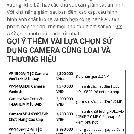
xưởng, kho bãi hay các khu vực cần giám sát an ninh.
Với khả năng giám sát ban đêm cao cấp, cấu hình
hình ảnh chất lượng và tích hợp công nghệ AI, sản
phẩm này sẽ đáp ứng mọi nhu cầu giám sát và ♢
tin
tưởng
an ninh một cách tốt nhất.
GỢI Ý THÊM VÀI LỰA CHỌN SỬ
DỤNG CAMERA CÙNG LOẠI VÀ
THƯƠNG HIỆU
VP-1500A|T|C Camera
1,300,000
Độ phân giải 2.2 MP
VanTech Mẫu Đẹp
VNĐ
VP-144AHDH Camera
1,540,000
hình ảnh sắc nét đến FULL
Vantech
VNĐ
HD 1080P Độ nét phù hợp
Camera VanTech VP-
2,000,000
giám sát sắc nét đến 1.3 MP
143AHDM Mẫu Đẹp
VNĐ
hình ảnh chất lượng FULL HD
Camera VP-1409PTZ-IP
4,200,000
1080P 2.0 MP Giải pháp tiết
Chức Năng Cao Cấp
VNĐ
kiệm phù hợp
VP-1409PTZ-A|T|C
3,980,000
Trong và nét cả ngày và đêm