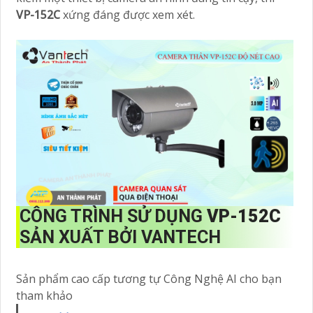
VP-152C
xứng đáng được xem xét.
CÔNG TRÌNH SỬ DỤNG
VP-152C
SẢN XUẤT BỞI VANTECH
Sản phẩm cao cấp tương tự Công Nghệ AI cho bạn
tham khảo