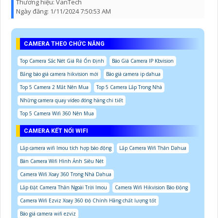
Thương hiệu:
VanTech
Ngày đăng:
1/11/2024 7:50:53 AM
CAMERA THEO CHỨC NĂNG
Top Camera Sắc Nét Giá Rẻ Ổn Định
Báo Giá Camera IP Kbvision
Bảng báo giá camera hikvision mới
Báo giá camera ip dahua
Top 5 Camera 2 Mắt Nên Mua
Top 5 Camera Lắp Trong Nhà
Những camera quay video đóng hàng chi tiết
Top 5 Camera Wifi 360 Nên Mua
CAMERA KẾT NỐI WIFI
Lắp camera wifi Imou tích hợp báo động
Lắp Camera Wifi Thân Dahua
Bán Camera Wifi Hình Ảnh Siêu Nét
Camera Wifi Xoay 360 Trong Nhà Dahua
Lắp Đặt Camera Thân Ngoài Trời Imou
Camera Wifi Hikvision Báo Động
Camera Wifi Ezviz Xoay 360 Độ Chính Hãng chất lượng tốt
Báo giá camera wifi ezviz