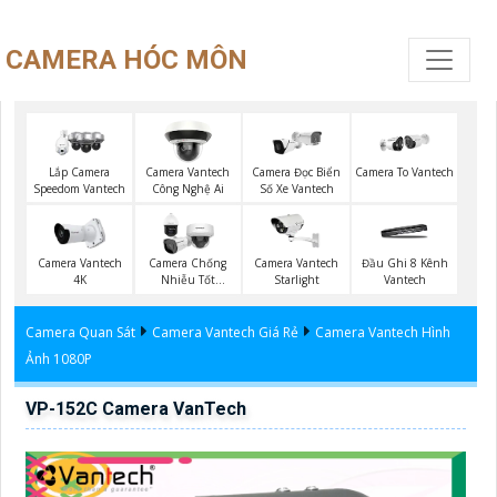
CAMERA HÓC MÔN
Lắp Camera
Camera Vantech
Camera Đọc Biển
Camera To Vantech
Speedom Vantech
Công Nghệ Ai
Số Xe Vantech
Camera Vantech
Camera Chống
Camera Vantech
Đầu Ghi 8 Kênh
4K
Nhiễu Tốt
Starlight
Vantech
Vantech
Camera Quan Sát
Camera Vantech Giá Rẻ
Camera Vantech Hình
Ảnh 1080P
VP-152C Camera VanTech