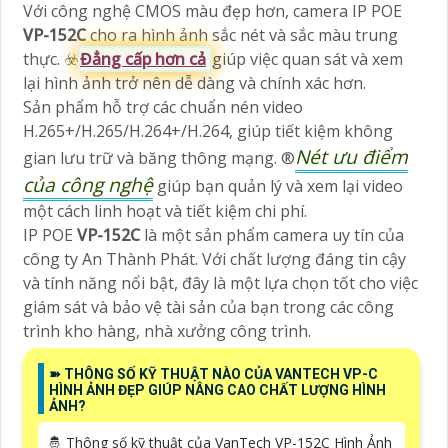
Với công nghệ CMOS màu đẹp hơn, camera IP POE
VP-152C
cho ra hình ảnh sắc nét và sắc màu trung
thực. ☣️
Đẳng cấp hơn cả
giúp việc quan sát và xem
lại hình ảnh trở nên dễ dàng và chính xác hơn.
Sản phẩm hỗ trợ các chuẩn nén video
H.265+/H.265/H.264+/H.264, giúp tiết kiệm không
Nét ưu điểm
gian lưu trữ và băng thông mạng. ®️
của công nghệ
giúp bạn quản lý và xem lại video
một cách linh hoạt và tiết kiệm chi phí.
IP POE
VP-152C
là một sản phẩm camera uy tín của
công ty An Thành Phát. Với chất lượng đáng tin cậy
và tính năng nổi bật, đây là một lựa chọn tốt cho việc
giám sát và bảo vệ tài sản của bạn trong các công
trình kho hàng, nhà xưởng công trình.
➽ THÔNG SỐ KỸ THUẬT NÀO CỦA VANTECH VP-C
HÌNH ẢNH ĐẸP GIÚP NÂNG CAO CHẤT LƯỢNG HÌNH
ẢNH?
🤴 Thông số kỹ thuật của VanTech VP-152C Hình Ảnh