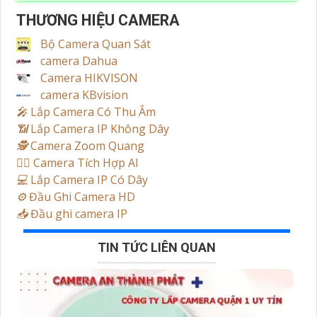
THƯƠNG HIỆU CAMERA
Bộ Camera Quan Sát
camera Dahua
Camera HIKVISON
camera KBvision
️🎤️
Lắp Camera Có Thu Âm
📶
Lắp Camera IP Không Dây
🕵️
Camera Zoom Quang
🧛‍♀️
Camera Tích Hợp AI
💻
Lắp Camera IP Có Dây
⚙️
Đầu Ghi Camera HD
📥
Đầu ghi camera IP
TIN TỨC LIÊN QUAN