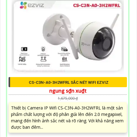
CS-C3N-A0-3H2WFRL SẮC NÉT WIFI EZVIZ
ngung s₫n xu₫t
1,675,000 ₫
Thiết bị Camera IP Wifi CS-C3N-A0-3H2WFRL là một sản
phẩm chất lượng với độ phân giải lên đến 2.0 megapixel,
mang đến hình ảnh sắc nét và rõ ràng. Với khả năng xem
được ban đêm...