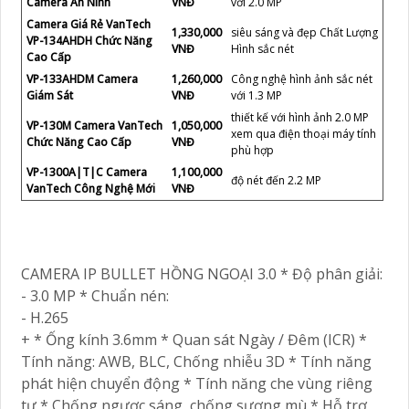
Camera An Ninh
VNĐ
với 2.0 MP
Camera Giá Rẻ VanTech
1,330,000
siêu sáng và đẹp Chất Lượng
VP-134AHDH Chức Năng
VNĐ
Hình sắc nét
Cao Cấp
VP-133AHDM Camera
1,260,000
Công nghệ hình ảnh sắc nét
Giám Sát
VNĐ
với 1.3 MP
thiết kế với hình ảnh 2.0 MP
VP-130M Camera VanTech
1,050,000
xem qua điện thoại máy tính
Chức Năng Cao Cấp
VNĐ
phù hợp
VP-1300A|T|C Camera
1,100,000
độ nét đến 2.2 MP
VanTech Công Nghệ Mới
VNĐ
CAMERA IP BULLET HỒNG NGOẠI 3.0 * Độ phân giải:
- 3.0 MP * Chuẩn nén:
- H.265
+ * Ống kính 3.6mm * Quan sát Ngày / Đêm (ICR) *
Tính năng: AWB, BLC, Chống nhiễu 3D * Tính năng
phát hiện chuyển động * Tính năng che vùng riêng
tư * Chống ngược sáng, chống sương mù * Hỗ trợ