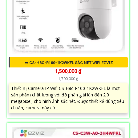
➠ CS-H8C-R100-1K2WKFL SẮC NÉT WIFI EZVIZ
1,500,000 ₫
1,700,000 ₫
Thiết Bị Camera IP Wifi CS-H8c-R100-1K2WKFL là một
sản phẩm chất lượng với độ phân giải lên đến 2.0
megapixel, cho hình ảnh sắc nét. Được thiết kế đúng tiêu
chuẩn, camera này có...