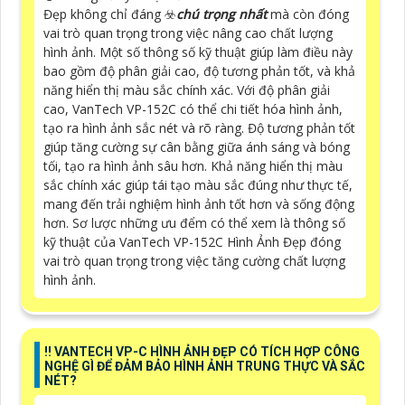
Đẹp không chỉ đáng ☣️
chú trọng nhất
mà còn đóng
vai trò quan trọng trong việc nâng cao chất lượng
hình ảnh. Một số thông số kỹ thuật giúp làm điều này
bao gồm độ phân giải cao, độ tương phản tốt, và khả
năng hiển thị màu sắc chính xác. Với độ phân giải
cao, VanTech VP-152C có thể chi tiết hóa hình ảnh,
tạo ra hình ảnh sắc nét và rõ ràng. Độ tương phản tốt
giúp tăng cường sự cân bằng giữa ánh sáng và bóng
tối, tạo ra hình ảnh sâu hơn. Khả năng hiển thị màu
sắc chính xác giúp tái tạo màu sắc đúng như thực tế,
mang đến trải nghiệm hình ảnh tốt hơn và sống động
hơn. Sơ lược những ưu đểm có thể xem là thông số
kỹ thuật của VanTech VP-152C Hình Ảnh Đẹp đóng
vai trò quan trọng trong việc tăng cường chất lượng
hình ảnh.
‼️ VANTECH VP-C HÌNH ẢNH ĐẸP CÓ TÍCH HỢP CÔNG
NGHỆ GÌ ĐỂ ĐẢM BẢO HÌNH ẢNH TRUNG THỰC VÀ SẮC
NÉT?