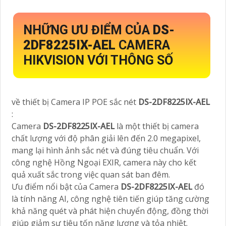
NHỮNG ƯU ĐIỂM CỦA
DS-
2DF8225IX-AEL
CAMERA
HIKVISION VỚI THÔNG SỐ
về thiết bị Camera IP POE sắc nét
DS-2DF8225IX-AEL
:
Camera
DS-2DF8225IX-AEL
là một thiết bị camera
chất lượng với độ phân giải lên đến 2.0 megapixel,
mang lại hình ảnh sắc nét và đúng tiêu chuẩn. Với
công nghệ Hồng Ngoại EXIR, camera này cho kết
quả xuất sắc trong việc quan sát ban đêm.
Ưu điểm nổi bật của Camera
DS-2DF8225IX-AEL
đó
là tính năng AI, công nghệ tiên tiến giúp tăng cường
khả năng quét và phát hiện chuyển động, đồng thời
giúp giảm sự tiêu tốn năng lượng và tỏa nhiệt.