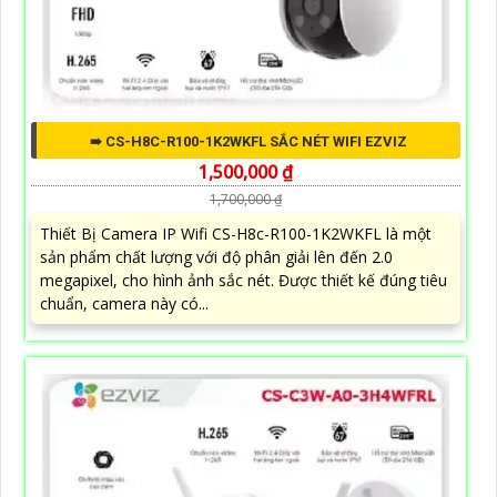
➠ CS-H8C-R100-1K2WKFL SẮC NÉT WIFI EZVIZ
1,500,000 ₫
1,700,000 ₫
Thiết Bị Camera IP Wifi CS-H8c-R100-1K2WKFL là một
sản phẩm chất lượng với độ phân giải lên đến 2.0
megapixel, cho hình ảnh sắc nét. Được thiết kế đúng tiêu
chuẩn, camera này có...