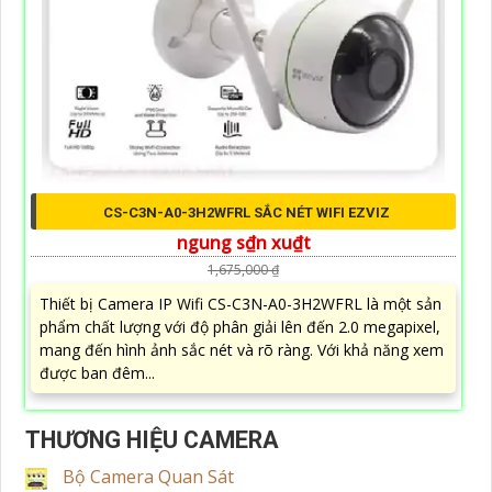
CS-C3N-A0-3H2WFRL SẮC NÉT WIFI EZVIZ
ngung s₫n xu₫t
1,675,000 ₫
Thiết bị Camera IP Wifi CS-C3N-A0-3H2WFRL là một sản
phẩm chất lượng với độ phân giải lên đến 2.0 megapixel,
mang đến hình ảnh sắc nét và rõ ràng. Với khả năng xem
được ban đêm...
THƯƠNG HIỆU CAMERA
Bộ Camera Quan Sát