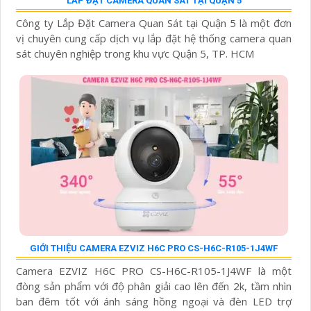
LẮP ĐẶT CAMERA QUAN SÁT TẠI QUẬN 5
Công ty Lắp Đặt Camera Quan Sát tại Quận 5 là một đơn
vị chuyên cung cấp dịch vụ lắp đặt hệ thống camera quan
sát chuyên nghiệp trong khu vực Quận 5, TP. HCM
GIỚI THIỆU CAMERA EZVIZ H6C PRO CS-H6C-R105-1J4WF
Camera EZVIZ H6C PRO CS-H6C-R105-1J4WF là một
đòng sản phẩm với độ phân giải cao lên đến 2k, tầm nhìn
ban đêm tốt với ánh sáng hồng ngoại và đèn LED trợ