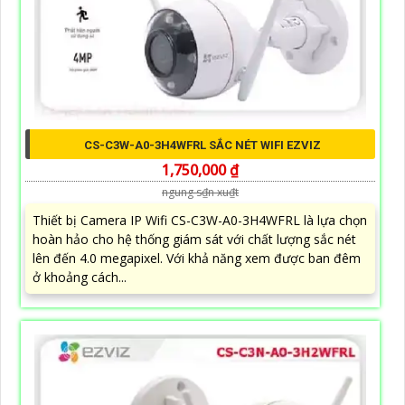
CS-C3W-A0-3H4WFRL SẮC NÉT WIFI EZVIZ
1,750,000 ₫
ngung s₫n xu₫t
Thiết bị Camera IP Wifi CS-C3W-A0-3H4WFRL là lựa chọn
hoàn hảo cho hệ thống giám sát với chất lượng sắc nét
lên đến 4.0 megapixel. Với khả năng xem được ban đêm
ở khoảng cách...