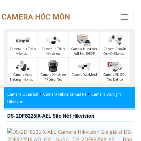
CAMERA HÓC MÔN
Camera Lux Thấp
Camera Ip Thân
Camera Hikvision
Camera Chuẩn
Hikvision
Hikvision
Full Hd 1080P
Onvif Hikvision
Camera Auto
Camera Hikvision
Camera WizMind
Camera 2K Siêu
Traking Hikvision
4K Siêu Nét
Nét Dahua
Camera Quan Sát
Camera Hikvision Giá Rẻ
Camera Starlight
Hikvision
DS-2DF8225IX-AEL Sắc Nét Hikvision