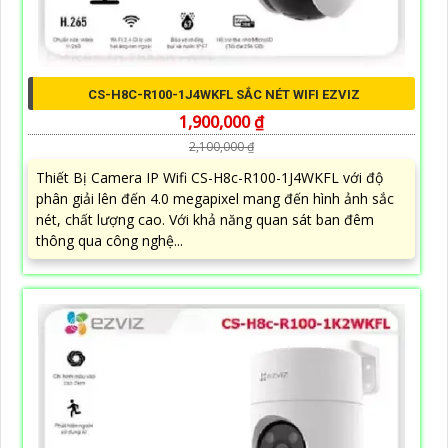
CS-H8C-R100-1J4WKFL SẮC NÉT WIFI EZVIZ
1,900,000 ₫
2,100,000 ₫
Thiết Bị Camera IP Wifi CS-H8c-R100-1J4WKFL với độ
phân giải lên đến 4.0 megapixel mang đến hình ảnh sắc
nét, chất lượng cao. Với khả năng quan sát ban đêm
thông qua công nghệ...