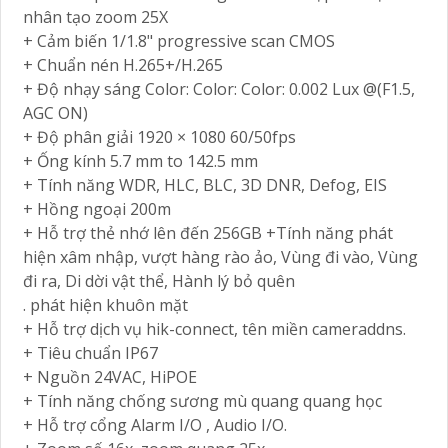
nhân tạo zoom 25X
+ Cảm biến 1/1.8" progressive scan CMOS
+ Chuẩn nén H.265+/H.265
+ Độ nhạy sáng Color: Color: Color: 0.002 Lux @(F1.5,
AGC ON)
+ Độ phân giải 1920 × 1080 60/50fps
+ Ống kính 5.7 mm to 142.5 mm
+ Tính năng WDR, HLC, BLC, 3D DNR, Defog, EIS
+ Hồng ngoại 200m
+ Hỗ trợ thẻ nhớ lên đến 256GB +Tính năng phát
hiện xâm nhập, vượt hàng rào ảo, Vùng đi vào, Vùng
đi ra, Di dời vật thể, Hành lý bỏ quên
. phát hiện khuôn mặt
+ Hỗ trợ dịch vụ hik-connect, tên miền cameraddns.
+ Tiêu chuẩn IP67
+ Nguồn 24VAC, HiPOE
+ Tính năng chống sương mù quang quang học
+ Hỗ trợ cổng Alarm I/O , Audio I/O.