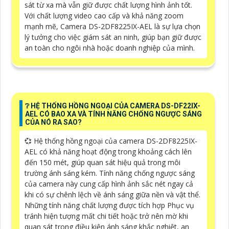
sát từ xa mà vẫn giữ được chất lượng hình ảnh tốt.
Với chất lượng video cao cấp và khả năng zoom
mạnh mẽ, Camera DS-2DF8225IX-AEL là sự lựa chọn
lý tưởng cho việc giám sát an ninh, giúp bạn giữ được
an toàn cho ngôi nhà hoặc doanh nghiệp của mình.
❔ HỆ THỐNG HỒNG NGOẠI CỦA CAMERA DS-DF22IX-
AEL CÓ BAO XA VÀ TÍNH NĂNG CHỐNG NGƯỢC SÁNG
CỦA NÓ RA SAO?
💞 Hệ thống hồng ngoại của camera DS-2DF8225IX-
AEL có khả năng hoạt động trong khoảng cách lên
đến 150 mét, giúp quan sát hiệu quả trong môi
trường ánh sáng kém. Tính năng chống ngược sáng
của camera này cung cấp hình ảnh sắc nét ngay cả
khi có sự chênh lệch về ánh sáng giữa nền và vật thể.
Những tính năng chất lượng được tích hợp Phục vụ
tránh hiện tượng mất chi tiết hoặc trở nên mờ khi
quan sát trong điều kiện ánh sáng khắc nghiệt, an