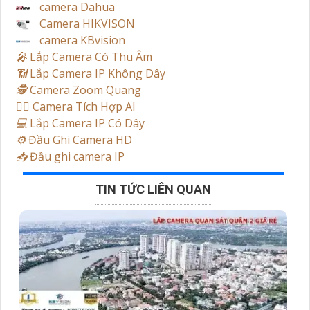
camera Dahua
Camera HIKVISON
camera KBvision
️🎤️
Lắp Camera Có Thu Âm
📶
Lắp Camera IP Không Dây
🕵️
Camera Zoom Quang
🧛‍♀️
Camera Tích Hợp AI
💻
Lắp Camera IP Có Dây
⚙️
Đầu Ghi Camera HD
📥
Đầu ghi camera IP
TIN TỨC LIÊN QUAN