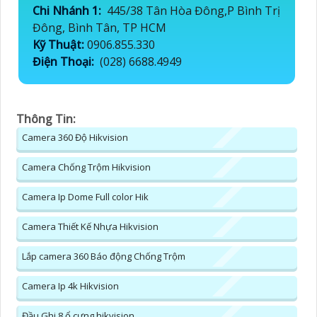
Chi Nhánh 1:
445/38 Tân Hòa Đông,P Bình Trị
Đông, Bình Tân, TP HCM
Kỹ Thuật:
0906.855.330
Điện Thoại:
(028) 6688.4949
Thông Tin:
Camera 360 Độ Hikvision
Camera Chống Trộm Hikvision
Camera Ip Dome Full color Hik
Camera Thiết Kế Nhựa Hikvision
Lắp camera 360 Báo động Chống Trộm
Camera Ip 4k Hikvision
Đầu Ghi 8 ổ cưng hikvision