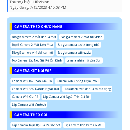
Thương hiệu:
Hikvision
Ngày đăng:
7/15/2023 4:15:03 PM
CAMERA THEO CHỨC NĂNG
Báo giá camera 2 mắt dahua mới
Báo giá camera 2 mắt hikvision
Top 5 Camera 2 Mắt Nên Mua
Báo giá camera ezviz trong nhà
Báo giá camera wifi dahua mới
Báo giá camera wifi ezviz
Top Camera Sắc Nét Giá Rẻ Ổn Định
camera nhìn mã vận đơn
CAMERA KẾT NỐI WIFI
Camera Wifi Độ Phân Giải 2K
Camera Wifi Chống Trộm Imou
Camera Wifi 360 Dahua Ngoài Trời
Lắp camera wifi dahua có báo động
Camera Wifi Giá Rẻ
Lắp Camera Wifi Ngoài Trời Giá Rẻ
Lắp Camera Wifi Vantech
CAMERA THEO GÓI
Lắp Camera Trọn Bộ Giá Rẻ sắc nét
Bộ Camera Ban Đêm Có Màu