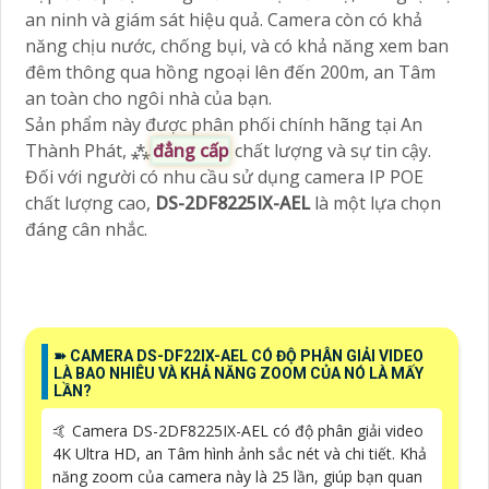
an ninh và giám sát hiệu quả. Camera còn có khả
năng chịu nước, chống bụi, và có khả năng xem ban
đêm thông qua hồng ngoại lên đến 200m, an Tâm
an toàn cho ngôi nhà của bạn.
Sản phẩm này được phân phối chính hãng tại An
Thành Phát, ⁂
đẳng cấp
chất lượng và sự tin cậy.
Đối với người có nhu cầu sử dụng camera IP POE
chất lượng cao,
DS-2DF8225IX-AEL
là một lựa chọn
đáng cân nhắc.
➽ CAMERA DS-DF22IX-AEL CÓ ĐỘ PHÂN GIẢI VIDEO
LÀ BAO NHIÊU VÀ KHẢ NĂNG ZOOM CỦA NÓ LÀ MẤY
LẦN?
🤙 Camera DS-2DF8225IX-AEL có độ phân giải video
4K Ultra HD, an Tâm hình ảnh sắc nét và chi tiết. Khả
năng zoom của camera này là 25 lần, giúp bạn quan