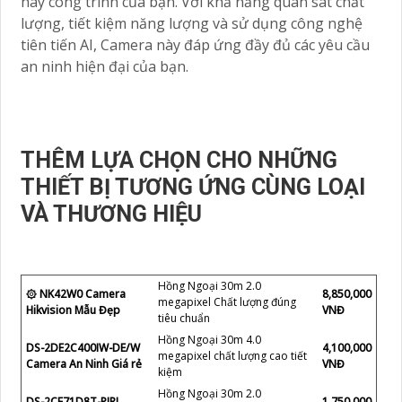
hay công trình của bạn. Với khả năng quan sát chất
lượng, tiết kiệm năng lượng và sử dụng công nghệ
tiên tiến AI, Camera này đáp ứng đầy đủ các yêu cầu
an ninh hiện đại của bạn.
THÊM LỰA CHỌN CHO NHỮNG
THIẾT BỊ TƯƠNG ỨNG CÙNG LOẠI
VÀ THƯƠNG HIỆU
Hồng Ngoại 30m 2.0
۞ NK42W0 Camera
8,850,000
megapixel Chất lượng đúng
Hikvision Mẫu Đẹp
VNĐ
tiêu chuẩn
Hồng Ngoại 30m 4.0
DS-2DE2C400IW-DE/W
4,100,000
megapixel chất lượng cao tiết
Camera An Ninh Giá rẻ
VNĐ
kiệm
Hồng Ngoại 30m 2.0
DS-2CE71D8T-PIRL
1,750,000