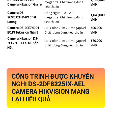
megapixel Chất lượng đúng
Camera Hikvision Giá rẻ
VNĐ
tiêu chuẩn
Camera DS-
Hồng Ngoại 10m 2.0
1,640,000
2CV2U21FD-IW Chất
megapixel Chất lượng đúng
VNĐ
Lượng
tiêu chuẩn
Camera DS-2CE76D0T-
Full Color 20m 2.0 megapixel
600,000
EXLPF Hikvision Giá rẻ
Chất lượng đúng tiêu chuẩn
VNĐ
Camera Hikvision DS-
Full Color 20m 2.0 megapixel
670,000
2CE76D0T-EXLMF Sắc
Chất lượng đúng tiêu chuẩn
VNĐ
Nét
CÔNG TRÌNH ĐƯỢC KHUYẾN
NGHỊ
DS-2DF8225IX-AEL
CAMERA HIKVISION MANG
LẠI HIỆU QUẢ