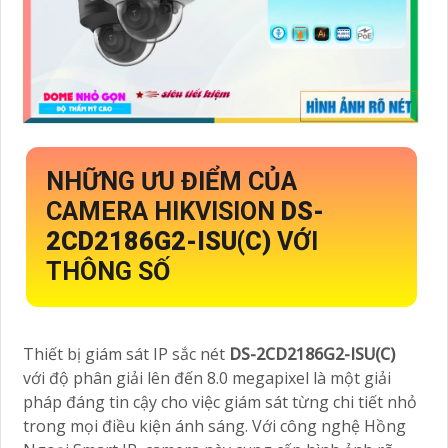
NHỮNG ƯU ĐIỂM CỦA
CAMERA HIKVISION
DS-
2CD2186G2-ISU(C)
VỚI
THÔNG SỐ
Thiết bị giám sát IP sắc nét
DS-2CD2186G2-ISU(C)
với độ phân giải lên đến 8.0 megapixel là một giải
pháp đáng tin cậy cho việc giám sát từng chi tiết nhỏ
trong mọi điều kiện ánh sáng. Với công nghệ Hồng