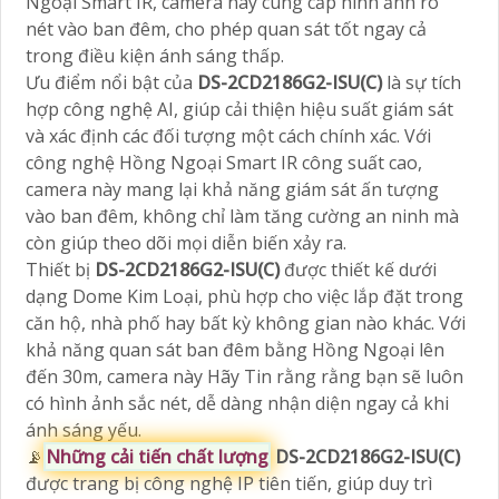
Ngoại Smart IR, camera này cung cấp hình ảnh rõ
nét vào ban đêm, cho phép quan sát tốt ngay cả
trong điều kiện ánh sáng thấp.
Ưu điểm nổi bật của
DS-2CD2186G2-ISU(C)
là sự tích
hợp công nghệ AI, giúp cải thiện hiệu suất giám sát
và xác định các đối tượng một cách chính xác. Với
công nghệ Hồng Ngoại Smart IR công suất cao,
camera này mang lại khả năng giám sát ấn tượng
vào ban đêm, không chỉ làm tăng cường an ninh mà
còn giúp theo dõi mọi diễn biến xảy ra.
Thiết bị
DS-2CD2186G2-ISU(C)
được thiết kế dưới
dạng Dome Kim Loại, phù hợp cho việc lắp đặt trong
căn hộ, nhà phố hay bất kỳ không gian nào khác. Với
khả năng quan sát ban đêm bằng Hồng Ngoại lên
đến 30m, camera này Hãy Tin rằng rằng bạn sẽ luôn
có hình ảnh sắc nét, dễ dàng nhận diện ngay cả khi
ánh sáng yếu.
📡
Những cải tiến chất lượng
DS-2CD2186G2-ISU(C)
được trang bị công nghệ IP tiên tiến, giúp duy trì