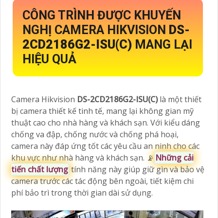
CÔNG TRÌNH ĐƯỢC KHUYẾN
NGHỊ CAMERA HIKVISION
DS-
2CD2186G2-ISU(C)
MANG LẠI
HIỆU QUẢ
Camera Hikvision
DS-2CD2186G2-ISU(C)
là một thiết
bị camera thiết kế tinh tế, mang lại không gian mỹ
thuật cao cho nhà hàng và khách sạn. Với kiểu dáng
chống va đập, chống nước và chống phá hoại,
camera này đáp ứng tốt các yêu cầu an ninh cho các
khu vực như nhà hàng và khách sạn. 📡
Những cải
tiến chất lượng
tính năng này giúp giữ gìn và bảo vệ
camera trước các tác động bên ngoài, tiết kiệm chi
phí bảo trì trong thời gian dài sử dụng.