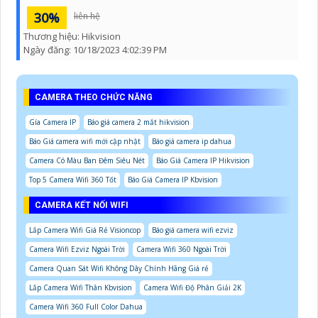
30%
liên hệ
Thương hiệu:
Hikvision
Ngày đăng:
10/18/2023 4:02:39 PM
CAMERA THEO CHỨC NĂNG
Gía Camera IP
Báo giá camera 2 mắt hikvision
Báo Giá camera wifi mới cập nhật
Báo giá camera ip dahua
Camera Có Màu Ban Đêm Siêu Nét
Báo Giá Camera IP Hikvision
Top 5 Camera Wifi 360 Tốt
Báo Giá Camera IP Kbvision
CAMERA KẾT NỐI WIFI
Lắp Camera Wifi Giá Rẻ Visioncop
Báo giá camera wifi ezviz
Camera Wifi Ezviz Ngoài Trời
Camera Wifi 360 Ngoài Trời
Camera Quan Sát Wifi Không Dây Chính Hãng Giá rẻ
Lắp Camera Wifi Thân Kbvision
Camera Wifi Độ Phân Giải 2K
Camera Wifi 360 Full Color Dahua