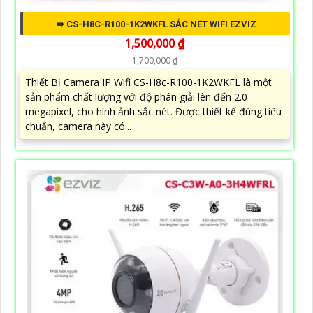
➠ CS-H8C-R100-1K2WKFL SẮC NÉT WIFI EZVIZ
1,500,000 ₫
1,700,000 ₫
Thiết Bị Camera IP Wifi CS-H8c-R100-1K2WKFL là một
sản phẩm chất lượng với độ phân giải lên đến 2.0
megapixel, cho hình ảnh sắc nét. Được thiết kế đúng tiêu
chuẩn, camera này có...