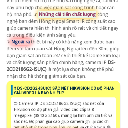
Với ưu điểm hổ trợ thẻ nhớ và công nghệ AI, camera
này phù hợp cho việc giám sát công trình hoặc căn
hộ nhà phố. 📡
Những cải tiến chất lượng
công
nghệ ban đêm Hồng Ngoại Smart IR công suất cao
giúp camera hiển thị hình ảnh rõ nét và chi tiết ngay
cả trong điều kiện ánh sáng yếu.
🔆
Ngoài ra
thiết bị này có khả năng xem được ban
đêm với tầm quan sát Hồng Ngoại lên đến 30m, giúp
bạn giám sát an toàn 24/7 Với thiết kế Dome kim loại
và chất lượng sản phẩm chính hãng, camera IP
DS-
2CD2186G2-ISU(C)
là một lựa chọn không thể phủ
nhận cho hệ thống giám sát của bạn.
❓ DS-CD2G2-ISU(C) SẮC NÉT HIKVISION CÓ ĐỘ PHÂN
GIẢI VIDEO LÀ BAO NHIÊU?
🤝 Camera IP DS-2CD2186G2-ISU(C) sắc nét của
Hikvision có độ phân giải video cao cấp là 8
megapixel (3840 x 2160), mang lại hình ảnh chi tiết và
sắc nét. Độ phân giải cao giúp camera ghi lại các chi
tiết nhỏ nhất trong hình ảnh, rõ nét và chất lượng. 🛑