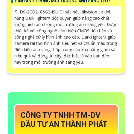
HÌNH ẢNH TRONG MÔI TRƯỜNG ÁNH SÁNG YẾU?
🤵 DS-2CD2186G2-ISU(C) sắc nét Hikvision có tính
năng DarkFighterX độc quyền giúp nâng cao chất
lượng hình ảnh trong môi trường ánh sáng yếu. Được
thiết kế với công nghệ cảm biến CMOS tiên tiến và
công nghệ xử lý hình ảnh cao cấp, DarkFighterX giúp
camera tái tạo hình ảnh siêu nét và chuẩn màu trong
điều kiện ánh sáng thấp, cung cấp khả năng giám sát
hiệu quả và đáng tin cậy, đặc biệt là vào ban đêm
hay trong môi trường ánh sáng yếu.
CÔNG TY TNHH TM-DV
ĐẦU TƯ AN THÀNH PHÁT