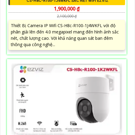
CS-H8C-R100-1J4WKFL SẮC NÉT WIFI EZVIZ
1,900,000 ₫
2,100,000 ₫
Thiết Bị Camera IP Wifi CS-H8c-R100-1J4WKFL với độ
phân giải lên đến 4.0 megapixel mang đến hình ảnh sắc
nét, chất lượng cao. Với khả năng quan sát ban đêm
thông qua công nghệ...