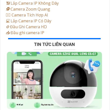
📶
Lắp Camera IP Không Dây
🕵️
Camera Zoom Quang
🧛‍♀️
Camera Tích Hợp AI
💻
Lắp Camera IP Có Dây
⚙️
Đầu Ghi Camera HD
📥
Đầu ghi camera IP
TIN TỨC LIÊN QUAN