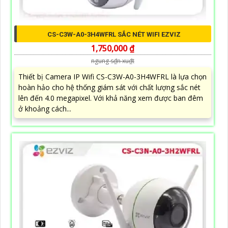
CS-C3W-A0-3H4WFRL SẮC NÉT WIFI EZVIZ
1,750,000 ₫
ngung s₫n xu₫t
Thiết bị Camera IP Wifi CS-C3W-A0-3H4WFRL là lựa chọn
hoàn hảo cho hệ thống giám sát với chất lượng sắc nét
lên đến 4.0 megapixel. Với khả năng xem được ban đêm
ở khoảng cách...