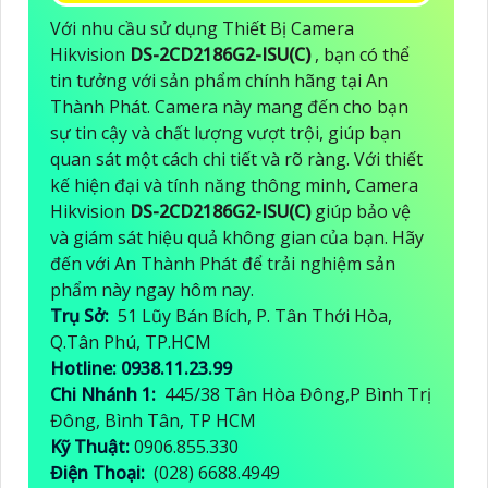
Với nhu cầu sử dụng Thiết Bị Camera
Hikvision
DS-2CD2186G2-ISU(C)
, bạn có thể
tin tưởng với sản phẩm chính hãng tại An
Thành Phát. Camera này mang đến cho bạn
sự tin cậy và chất lượng vượt trội, giúp bạn
quan sát một cách chi tiết và rõ ràng. Với thiết
kế hiện đại và tính năng thông minh, Camera
Hikvision
DS-2CD2186G2-ISU(C)
giúp bảo vệ
và giám sát hiệu quả không gian của bạn. Hãy
đến với An Thành Phát để trải nghiệm sản
phẩm này ngay hôm nay.
Trụ Sở:
51 Lũy Bán Bích, P. Tân Thới Hòa,
Q.Tân Phú, TP.HCM
Hotline: 0938.11.23.99
Chi Nhánh 1:
445/38 Tân Hòa Đông,P Bình Trị
Đông, Bình Tân, TP HCM
Kỹ Thuật:
0906.855.330
Điện Thoại:
(028) 6688.4949