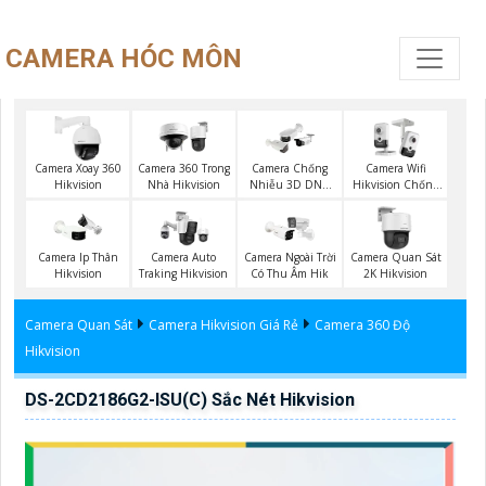
CAMERA HÓC MÔN
Camera Xoay 360
Camera 360 Trong
Camera Chống
Camera Wifi
Hikvision
Nhà Hikvision
Nhiễu 3D DNR
Hikvision Chống
Hikvison
Trộm
Camera Ip Thân
Camera Auto
Camera Ngoài Trời
Camera Quan Sát
Hikvision
Traking Hikvision
Có Thu Âm Hik
2K Hikvision
Camera Quan Sát
Camera Hikvision Giá Rẻ
Camera 360 Độ
Hikvision
DS-2CD2186G2-ISU(C) Sắc Nét Hikvision