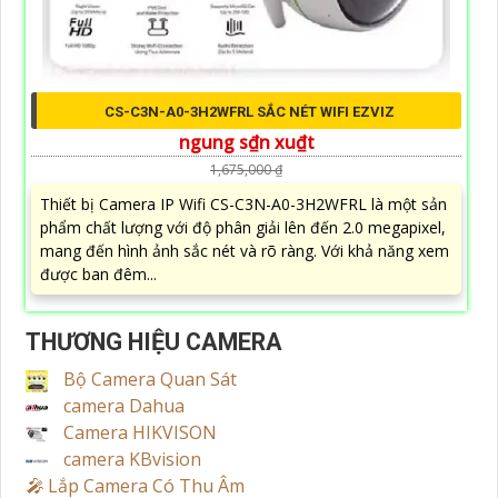
CS-C3N-A0-3H2WFRL SẮC NÉT WIFI EZVIZ
ngung s₫n xu₫t
1,675,000 ₫
Thiết bị Camera IP Wifi CS-C3N-A0-3H2WFRL là một sản
phẩm chất lượng với độ phân giải lên đến 2.0 megapixel,
mang đến hình ảnh sắc nét và rõ ràng. Với khả năng xem
được ban đêm...
THƯƠNG HIỆU CAMERA
Bộ Camera Quan Sát
camera Dahua
Camera HIKVISON
camera KBvision
️🎤️
Lắp Camera Có Thu Âm