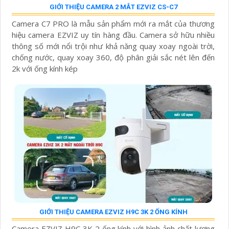
GIỚI THIỆU CAMERA 2 MẮT EZVIZ CS-C7
Camera C7 PRO là mẫu sản phẩm mới ra mắt của thương
hiệu camera EZVIZ uy tín hàng đầu. Camera sở hữu nhiều
thông số mới nổi trội như khả năng quay xoay ngoài trời,
chống nước, quay xoay 360, độ phân giải sắc nét lên đến
2k với ống kính kép
GIỚI THIỆU CAMERA EZVIZ H9C 3K 2 ỐNG KÍNH
Camera EZVIZ H9C 3K 2 ống kính với hình ảnh chất lượng