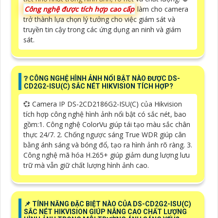
Công nghệ được tích hợp cao cấp
làm cho camera
trở thành lựa chọn lý tưởng cho việc giám sát và
truyền tin cậy trong các ứng dụng an ninh và giám
sát.
❔ CÔNG NGHỆ HÌNH ẢNH NỔI BẬT NÀO ĐƯỢC DS-
CD2G2-ISU(C) SẮC NÉT HIKVISION TÍCH HỢP?
💞 Camera IP DS-2CD2186G2-ISU(C) của Hikvision
tích hợp công nghệ hình ảnh nổi bật có sắc nét, bao
gồm:1. Công nghệ ColorVu giúp tái tạo màu sắc chân
thực 24/7. 2. Chống ngược sáng True WDR giúp cân
bằng ánh sáng và bóng đổ, tạo ra hình ảnh rõ ràng. 3.
Công nghệ mã hóa H.265+ giúp giảm dung lượng lưu
trữ mà vẫn giữ chất lượng hình ảnh cao.
📌 TÍNH NĂNG ĐẶC BIỆT NÀO CỦA DS-CD2G2-ISU(C)
SẮC NÉT HIKVISION GIÚP NÂNG CAO CHẤT LƯỢNG