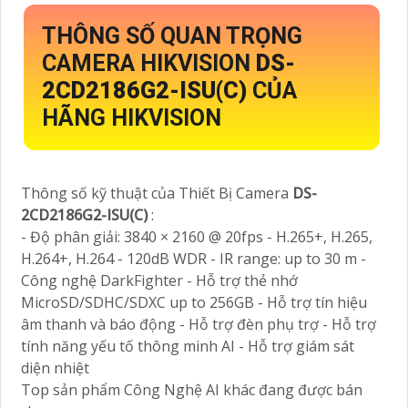
THÔNG SỐ QUAN TRỌNG
CAMERA HIKVISION
DS-
2CD2186G2-ISU(C)
CỦA
HÃNG HIKVISION
Thông số kỹ thuật của Thiết Bị Camera
DS-
2CD2186G2-ISU(C)
:
- Độ phân giải: 3840 × 2160 @ 20fps - H.265+, H.265,
H.264+, H.264 - 120dB WDR - IR range: up to 30 m -
Công nghệ DarkFighter - Hỗ trợ thẻ nhớ
MicroSD/SDHC/SDXC up to 256GB - Hỗ trợ tín hiệu
âm thanh và báo động - Hỗ trợ đèn phụ trợ - Hỗ trợ
tính năng yếu tố thông minh AI - Hỗ trợ giám sát
diện nhiệt
Top sản phẩm Công Nghệ AI khác đang được bán