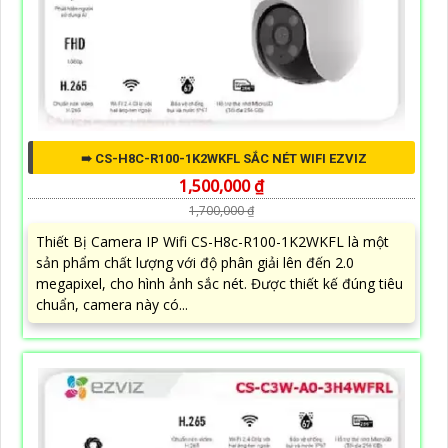
➠ CS-H8C-R100-1K2WKFL SẮC NÉT WIFI EZVIZ
1,500,000 ₫
1,700,000 ₫
Thiết Bị Camera IP Wifi CS-H8c-R100-1K2WKFL là một
sản phẩm chất lượng với độ phân giải lên đến 2.0
megapixel, cho hình ảnh sắc nét. Được thiết kế đúng tiêu
chuẩn, camera này có...