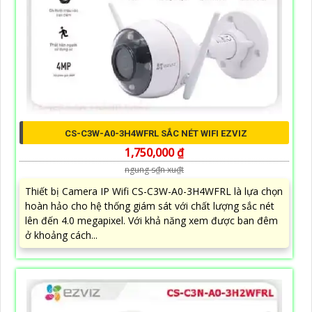
CS-C3W-A0-3H4WFRL SẮC NÉT WIFI EZVIZ
1,750,000 ₫
ngung s₫n xu₫t
Thiết bị Camera IP Wifi CS-C3W-A0-3H4WFRL là lựa chọn
hoàn hảo cho hệ thống giám sát với chất lượng sắc nét
lên đến 4.0 megapixel. Với khả năng xem được ban đêm
ở khoảng cách...