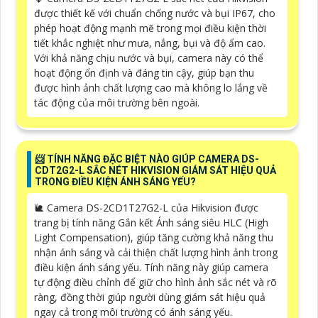
được thiết kế với chuẩn chống nước và bụi IP67, cho
phép hoạt động mạnh mẽ trong mọi điều kiện thời
tiết khắc nghiệt như mưa, nắng, bụi và độ ẩm cao.
Với khả năng chịu nước và bụi, camera này có thể
hoạt động ổn định và đáng tin cậy, giúp bạn thu
được hình ảnh chất lượng cao mà không lo lắng về
tác động của môi trường bên ngoài.
📨 TÍNH NĂNG ĐẶC BIỆT NÀO GIÚP CAMERA DS-
CDT2G2-L SẮC NÉT HIKVISION GIÁM SÁT HIỆU QUẢ
TRONG ĐIỀU KIỆN ÁNH SÁNG YẾU?
🐌 Camera DS-2CD1T27G2-L của Hikvision được
trang bị tính năng Gắn kết Ánh sáng siêu HLC (High
Light Compensation), giúp tăng cường khả năng thu
nhận ánh sáng và cải thiện chất lượng hình ảnh trong
điều kiện ánh sáng yếu. Tính năng này giúp camera
tự động điều chỉnh để giữ cho hình ảnh sắc nét và rõ
ràng, đồng thời giúp người dùng giám sát hiệu quả
ngay cả trong môi trường có ánh sáng yếu.