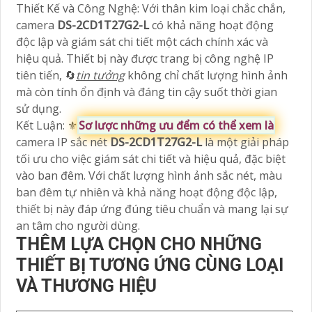
Thiết Kế và Công Nghệ: Với thân kim loại chắc chắn,
camera
DS-2CD1T27G2-L
có khả năng hoạt động
độc lập và giám sát chi tiết một cách chính xác và
hiệu quả. Thiết bị này được trang bị công nghệ IP
tiên tiến, 🔄
tin tưởng
không chỉ chất lượng hình ảnh
mà còn tính ổn định và đáng tin cậy suốt thời gian
sử dụng.
Kết Luận: ⚜️
Sơ lược những ưu đểm có thể xem là
camera IP sắc nét
DS-2CD1T27G2-L
là một giải pháp
tối ưu cho việc giám sát chi tiết và hiệu quả, đặc biệt
vào ban đêm. Với chất lượng hình ảnh sắc nét, màu
ban đêm tự nhiên và khả năng hoạt động độc lập,
thiết bị này đáp ứng đúng tiêu chuẩn và mang lại sự
an tâm cho người dùng.
THÊM LỰA CHỌN CHO NHỮNG
THIẾT BỊ TƯƠNG ỨNG CÙNG LOẠI
VÀ THƯƠNG HIỆU