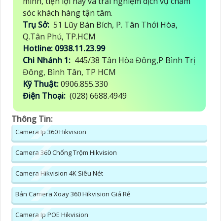
minh, tiện lợi này và trải nghiệm dịch vụ chăm
sóc khách hàng tận tâm.
Trụ Sở:
51 Lũy Bán Bích, P. Tân Thới Hòa,
Q.Tân Phú, TP.HCM
Hotline: 0938.11.23.99
Chi Nhánh 1:
445/38 Tân Hòa Đông,P Bình Trị
Đông, Bình Tân, TP HCM
Kỹ Thuật:
0906.855.330
Điện Thoại:
(028) 6688.4949
Thông Tin:
Camera Ip 360 Hikvision
Camera 360 Chống Trộm Hikvision
Camera Hikvision 4K Siêu Nét
Bán Camera Xoay 360 Hikvision Giá Rẻ
Camera Ip POE Hikvision