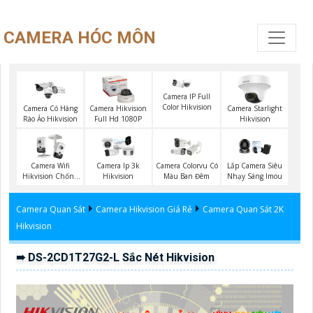
CAMERA HÓC MÔN
Camera IP Full
Color Hikvision
Camera Có Hàng
Camera Hikvision
Camera Starlight
Rào Ảo Hikvision
Full Hd 1080P
Hikvision
Camera Wifi
Camera Ip 3k
Camera Colorvu Có
Lắp Camera Siêu
Hikvision Chống
Hikvision
Màu Ban Đêm
Nhạy Sáng Imou
Trộm
Camera Quan Sát
Camera Hikvision Giá Rẻ
Camera Quan Sát 2K
Hikvision
➠ DS-2CD1T27G2-L Sắc Nét Hikvision