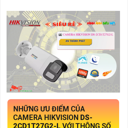
NHỮNG ƯU ĐIỂM CỦA
CAMERA HIKVISION
DS-
2CD1T27G2-L
VỚI THÔNG SỐ