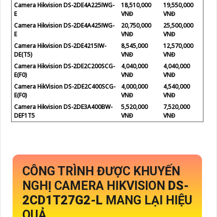
Camera Hikvision DS-2DE4A225IWG-
18,510,000
19,550,000
E
VNĐ
VNĐ
Camera Hikvision DS-2DE4A425IWG-
20,750,000
25,500,000
E
VNĐ
VNĐ
Camera Hikvision DS-2DE4215IW-
8,545,000
12,570,000
DE(T5)
VNĐ
VNĐ
Camera Hikvision DS-2DE2C200SCG-
4,040,000
4,040,000
E(F0)
VNĐ
VNĐ
Camera HikVision DS-2DE2C400SCG-
4,000,000
4,540,000
E(F0)
VNĐ
VNĐ
Camera Hikvision DS-2DE3A400BW-
5,520,000
7,520,000
DEF1T5
VNĐ
VNĐ
CÔNG TRÌNH ĐƯỢC KHUYẾN
NGHỊ CAMERA HIKVISION
DS-
2CD1T27G2-L
MANG LẠI HIỆU
QUẢ