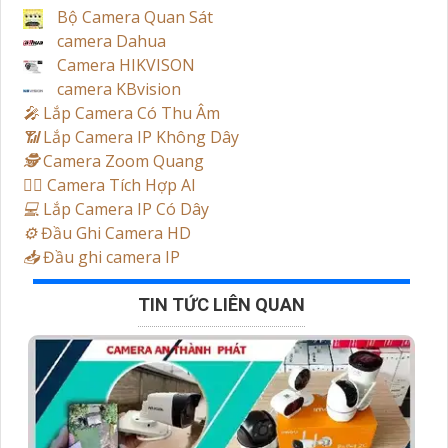
Bộ Camera Quan Sát
camera Dahua
Camera HIKVISON
camera KBvision
️🎤️
Lắp Camera Có Thu Âm
📶
Lắp Camera IP Không Dây
🕵️
Camera Zoom Quang
🧛‍♀️
Camera Tích Hợp AI
💻
Lắp Camera IP Có Dây
⚙️
Đầu Ghi Camera HD
📥
Đầu ghi camera IP
TIN TỨC LIÊN QUAN