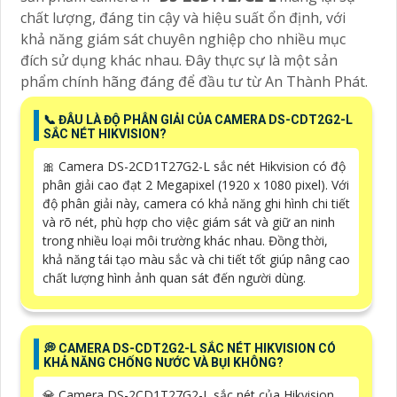
chất lượng, đáng tin cậy và hiệu suất ổn định, với
khả năng giám sát chuyên nghiệp cho nhiều mục
đích sử dụng khác nhau. Đây thực sự là một sản
phẩm chính hãng đáng để đầu tư từ An Thành Phát.
📞 ĐÂU LÀ ĐỘ PHÂN GIẢI CỦA CAMERA DS-CDT2G2-L
SẮC NÉT HIKVISION?
🎀 Camera DS-2CD1T27G2-L sắc nét Hikvision có độ
phân giải cao đạt 2 Megapixel (1920 x 1080 pixel). Với
độ phân giải này, camera có khả năng ghi hình chi tiết
và rõ nét, phù hợp cho việc giám sát và giữ an ninh
trong nhiều loại môi trường khác nhau. Đồng thời,
khả năng tái tạo màu sắc và chi tiết tốt giúp nâng cao
chất lượng hình ảnh quan sát đến người dùng.
️💭 CAMERA DS-CDT2G2-L SẮC NÉT HIKVISION CÓ
KHẢ NĂNG CHỐNG NƯỚC VÀ BỤI KHÔNG?
💎 Camera DS-2CD1T27G2-L sắc nét của Hikvision