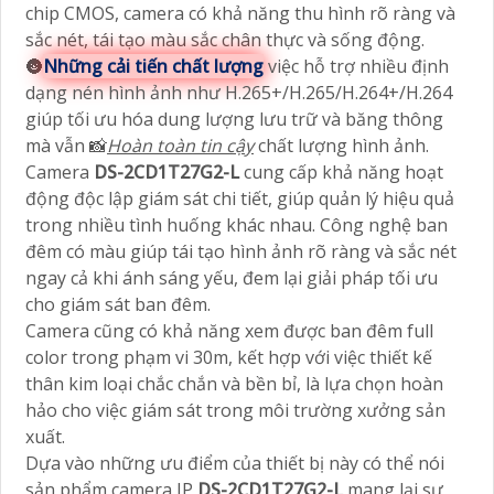
chip CMOS, camera có khả năng thu hình rõ ràng và
sắc nét, tái tạo màu sắc chân thực và sống động.
🌚
Những cải tiến chất lượng
việc hỗ trợ nhiều định
dạng nén hình ảnh như H.265+/H.265/H.264+/H.264
giúp tối ưu hóa dung lượng lưu trữ và băng thông
mà vẫn 📸
Hoàn toàn tin cậy
chất lượng hình ảnh.
Camera
DS-2CD1T27G2-L
cung cấp khả năng hoạt
động độc lập giám sát chi tiết, giúp quản lý hiệu quả
trong nhiều tình huống khác nhau. Công nghệ ban
đêm có màu giúp tái tạo hình ảnh rõ ràng và sắc nét
ngay cả khi ánh sáng yếu, đem lại giải pháp tối ưu
cho giám sát ban đêm.
Camera cũng có khả năng xem được ban đêm full
color trong phạm vi 30m, kết hợp với việc thiết kế
thân kim loại chắc chắn và bền bỉ, là lựa chọn hoàn
hảo cho việc giám sát trong môi trường xưởng sản
xuất.
Dựa vào những ưu điểm của thiết bị này có thể nói
sản phẩm camera IP
DS-2CD1T27G2-L
mang lại sự