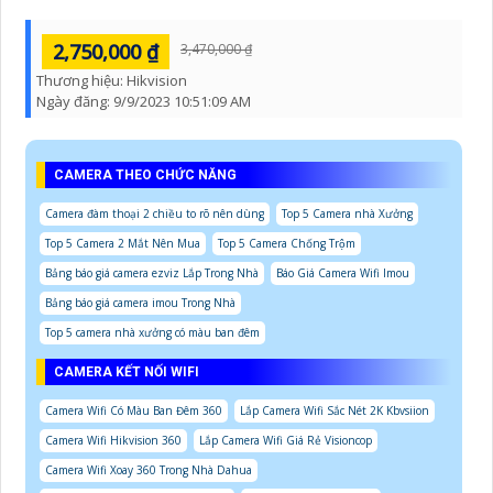
2,750,000 ₫
3,470,000 ₫
Thương hiệu:
Hikvision
Ngày đăng:
9/9/2023 10:51:09 AM
CAMERA THEO CHỨC NĂNG
Camera đàm thoại 2 chiều to rõ nên dùng
Top 5 Camera nhà Xưởng
Top 5 Camera 2 Mắt Nên Mua
Top 5 Camera Chống Trộm
Bảng báo giá camera ezviz Lắp Trong Nhà
Báo Giá Camera Wifi Imou
Bảng báo giá camera imou Trong Nhà
Top 5 camera nhà xưởng có màu ban đêm
CAMERA KẾT NỐI WIFI
Camera Wifi Có Màu Ban Đêm 360
Lắp Camera Wifi Sắc Nét 2K Kbvsiion
Camera Wifi Hikvision 360
Lắp Camera Wifi Giá Rẻ Visioncop
Camera Wifi Xoay 360 Trong Nhà Dahua