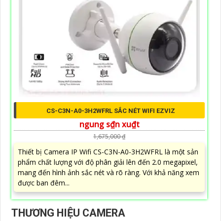
CS-C3N-A0-3H2WFRL SẮC NÉT WIFI EZVIZ
ngung s₫n xu₫t
1,675,000 ₫
Thiết bị Camera IP Wifi CS-C3N-A0-3H2WFRL là một sản
phẩm chất lượng với độ phân giải lên đến 2.0 megapixel,
mang đến hình ảnh sắc nét và rõ ràng. Với khả năng xem
được ban đêm...
THƯƠNG HIỆU CAMERA