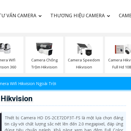
TƯ VẤN CAMERA
THƯƠNG HIỆU CAMERA
CAME
era Wifi
Camera Chống
Camera Speedom
Camera Hikv
vision 360
Trộm Hikvision
Hikvision
Full Hd 10
era Wifi Hikvision Ngoài Trời
Hikvision
Thiết bị Camera HD DS-2CE72DF3T-FS là một lựa chọn đáng
tin cậy với chất lượng sắc nét lên đến 2.0 megapixel, đáp ứng
đúng tiêu chuẩn ngành. Khả năng xem ban đêm Full Color