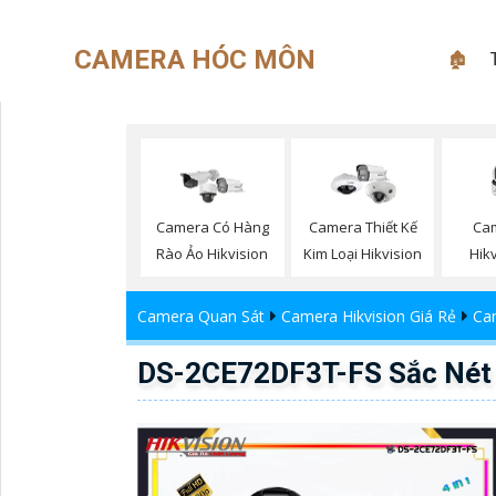
CAMERA HÓC MÔN
🏚
Cam
Camera Có Hàng
Camera Thiết Kế
Hik
Rào Ảo Hikvision
Kim Loại Hikvision
Camera Quan Sát
Camera Hikvision Giá Rẻ
Cam
DS-2CE72DF3T-FS Sắc Nét 