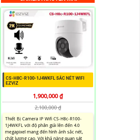
CS-H8C-R100-1J4WKFL SẮC NÉT WIFI
EZVIZ
1,900,000 ₫
2,100,000 ₫
Thiết Bị Camera IP Wifi CS-H8c-R100-
1J4WKFL với độ phân giải lên đến 4.0
megapixel mang đến hình ảnh sắc nét,
chất lượng cao. Với khả năng quan sát