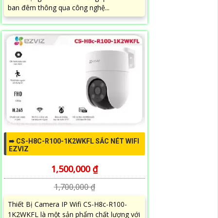
ban đêm thông qua công nghệ...
➠ CS-H8C-R100-1K2WKFL SẮC NÉT WIFI
EZVIZ
1,500,000 ₫
1,700,000 ₫
Thiết Bị Camera IP Wifi CS-H8c-R100-
1K2WKFL là một sản phẩm chất lượng với