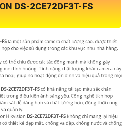
ION
DS-2CE72DF3T-FS
-FS
là một sản phẩm camera chất lượng cao, được thiết
hù hợp cho việc sử dụng trong các khu vực như nhà hàng,
ày có thể chịu được các tác động mạnh mà không gây
ong mọi tình huống. Tính năng chất lượng khác camera này
á hoại, giúp nó hoạt động ổn định và hiệu quả trong mọi
n
DS-2CE72DF3T-FS
có khả năng tái tạo màu sắc chân
biệt trong điều kiện ánh sáng yếu. Cộng nghệ tích hợp
iám sát dễ dàng hơn và chất lượng hơn, đồng thời cung
 và quản lý.
lor Hikvision
DS-2CE72DF3T-FS
không chỉ mang lại hiệu
n có thiết kế đẹp mắt, chống va đập, chống nước và chống