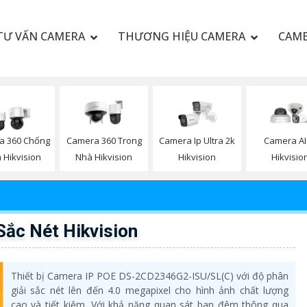
TƯ VẤN CAMERA
THƯƠNG HIỆU CAMERA
CAME
a 360 Chống
Camera 360 Trong
Camera Ip Ultra 2k
Camera AI
 Hikvision
Nhà Hikvision
Hikvision
Hikvisio
ắc Nét Hikvision
Thiết bị Camera IP POE DS-2CD2346G2-ISU/SL(C) với độ phân
giải sắc nét lên đến 4.0 megapixel cho hình ảnh chất lượng
cao và tiết kiệm. Với khả năng quan sát ban đêm thông qua