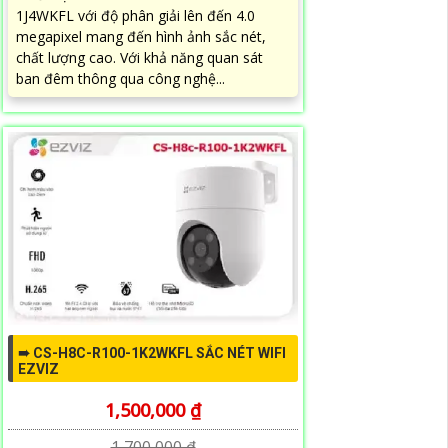
1J4WKFL với độ phân giải lên đến 4.0
megapixel mang đến hình ảnh sắc nét,
chất lượng cao. Với khả năng quan sát
ban đêm thông qua công nghệ...
➠ CS-H8C-R100-1K2WKFL SẮC NÉT WIFI
EZVIZ
1,500,000 ₫
1,700,000 ₫