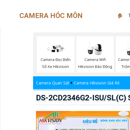
CAMERA HÓC MÔN
🏚
Camera Đọc Biển
Camera Wifi
Camer
Số Xe Hikvision
Hikvision Báo Động
Trộm
Camera Quan Sát
Camera Hikvision Giá Rẻ
DS-2CD2346G2-ISU/SL(C) S