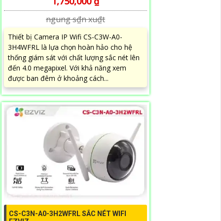
1,750,000 ₫
ngung s₫n xu₫t
Thiết bị Camera IP Wifi CS-C3W-A0-
3H4WFRL là lựa chọn hoàn hảo cho hệ
thống giám sát với chất lượng sắc nét lên
đến 4.0 megapixel. Với khả năng xem
được ban đêm ở khoảng cách...
CS-C3N-A0-3H2WFRL SẮC NÉT WIFI