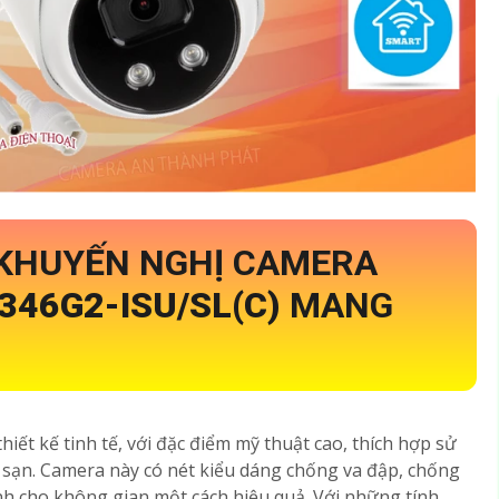
 KHUYẾN NGHỊ CAMERA
346G2-ISU/SL(C)
MANG
iết kế tinh tế, với đặc điểm mỹ thuật cao, thích hợp sử
sạn. Camera này có nét kiểu dáng chống va đập, chống
nh cho không gian một cách hiệu quả. Với những tính