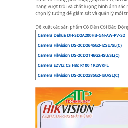
năng vượt trội và chất lượng hình ảnh sắc 
chọn lý tưởng để giám sát và quản lý môi 
Đề xuất các sản phẩm Có Đèn Còi Báo Độn
Camera Dahua DH-SD2A200HB-GN-AW-PV-S2
Camera Hikvision DS-2CD2646G2-IZSU/SL(C)
Camera Hikvision DS-2CD2T46G2-ISU/SL(C)
Camera EZVIZ CS H8c R100 1K2WKFL
Camera Hikvision DS-2CD2386G2-ISU/SL(C)