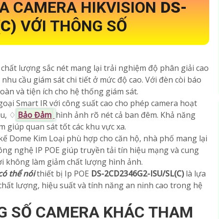
A CAMERA HIKVISION
DS-
(C)
VỚI THÔNG SỐ
)
chất lượng sắc nét mang lại trải nghiệm độ phân giải cao
nhu cầu giám sát chi tiết ở mức độ cao. Với đèn còi báo
toàn và tiện ích cho hệ thống giám sát.
ại Smart IR với công suất cao cho phép camera hoạt
ếu, ♢
Bảo Đảm
hình ảnh rõ nét cả ban đêm. Khả năng
giúp quan sát tốt các khu vực xa.
t kế Dome Kim Loại phù hợp cho căn hộ, nhà phố mang lại
công nghệ IP POE giúp truyền tải tín hiệu mạng và cung
i không làm giảm chất lượng hình ảnh.
có thể nói
thiết bị Ip POE
DS-2CD2346G2-ISU/SL(C)
là lựa
chất lượng, hiệu suất và tính năng an ninh cao trong hệ
G SỐ CAMERA KHÁC THAM