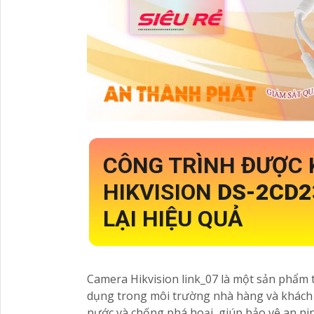
CÔNG TRÌNH ĐƯỢC
HIKVISION
DS-2CD2
LẠI HIỆU QUẢ
Camera Hikvision link_07 là một sản phẩm th
dụng trong môi trường nhà hàng và khách 
nước và chống phá hoại, giúp bảo vệ an ni