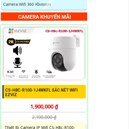
Camera Wifi 360 Kbvision
CAMERA KHUYẾN MÃI
CS-H8C-R100-1J4WKFL SẮC NÉT WIFI
EZVIZ
1,900,000 ₫
2,100,000 ₫
Thiết Bị Camera IP Wifi CS-H8c-R100-