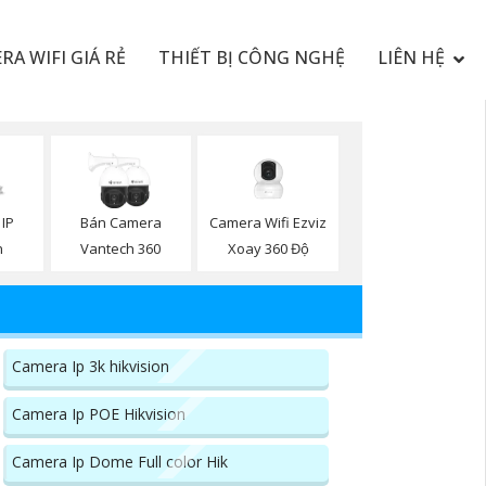
RA WIFI GIÁ RẺ
THIẾT BỊ CÔNG NGHỆ
LIÊN HỆ
Camera Wifi Ezviz
 IP
Bán Camera
Xoay 360 Độ
n
Vantech 360
Camera Ip 3k hikvision
Camera Ip POE Hikvision
Camera Ip Dome Full color Hik