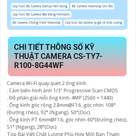
Lắp Trọn Bộ Camera Dahua nên dùng
Bộ Camera Visioncop Ghi Âm
Lắp Trọn Bộ Camera Báo Động Hikvision
Bộ Camera Chống Trộm Visioncop
Lắp trọn bộ camera Ip giá rẻ chất lượng
CHI TIẾT THÔNG SỐ KỸ
THUẬT CAMERA CS-TY7-
R100-8G44WF
Camera Wi-Fi quay quét 2 ống kính
. Cảm biến hình ảnh 1/3" Progressive Scan CMOS
. Độ phân giải mỗi ống kính: 4MP (2560 × 1440)
. Ống kính góc rộng 2.8mm@F1.6, góc nhìn: 108°
(Đường chéo), 92° (Ngang), 50°(Dọc)
. Ống kính PT 6mm@F1.6, góc nhìn: 60°(Đường chéo),
51° (Ngang), 28°(Dọc)
Top Bài Viết Chất Lượng Phù Hợp Mời Bạn Tham