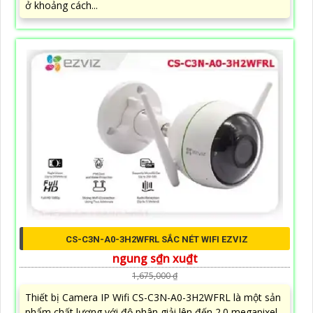
ở khoảng cách...
CS-C3N-A0-3H2WFRL SẮC NÉT WIFI EZVIZ
ngung s₫n xu₫t
1,675,000 ₫
Thiết bị Camera IP Wifi CS-C3N-A0-3H2WFRL là một sản
phẩm chất lượng với độ phân giải lên đến 2.0 megapixel,