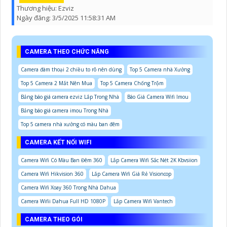
Thương hiệu:
Ezviz
Ngày đăng:
3/5/2025 11:58:31 AM
CAMERA THEO CHỨC NĂNG
Camera đàm thoại 2 chiều to rõ nên dùng
Top 5 Camera nhà Xưởng
Top 5 Camera 2 Mắt Nên Mua
Top 5 Camera Chống Trộm
Bảng báo giá camera ezviz Lắp Trong Nhà
Báo Giá Camera Wifi Imou
Bảng báo giá camera imou Trong Nhà
Top 5 camera nhà xưởng có màu ban đêm
CAMERA KẾT NỐI WIFI
Camera Wifi Có Màu Ban Đêm 360
Lắp Camera Wifi Sắc Nét 2K Kbvsiion
Camera Wifi Hikvision 360
Lắp Camera Wifi Giá Rẻ Visioncop
Camera Wifi Xoay 360 Trong Nhà Dahua
Camera Wifii Dahua Full HD 1080P
Lắp Camera Wifi Vantech
CAMERA THEO GÓI