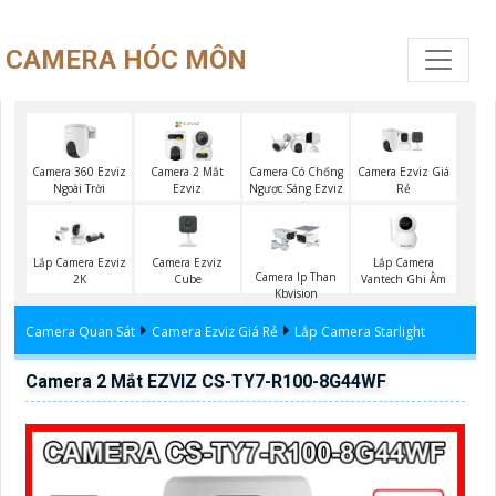
CAMERA HÓC MÔN
Camera 360 Ezviz
Camera Ezviz Giá
Camera 2 Mắt
Camera Có Chống
Ngoài Trời
Rẻ
Ezviz
Ngược Sáng Ezviz
Camera Ezviz
Lắp Camera
Lắp Camera Ezviz
Camera Ip Than
Cube
Vantech Ghi Âm
2K
Kbvision
Camera Quan Sát
Camera Ezviz Giá Rẻ
Lắp Camera Starlight
Camera 2 Mắt EZVIZ CS-TY7-R100-8G44WF