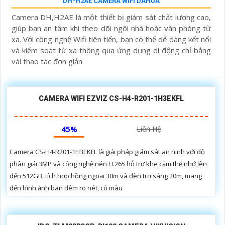
DH-H2AE CAMERA WIFI DAHUA
Camera DH,H2AE là một thiết bị giám sát chất lượng cao,
giúp bạn an tâm khi theo dõi ngôi nhà hoặc văn phòng từ
xa. Với công nghệ Wifi tiên tiến, bạn có thể dễ dàng kết nối
và kiểm soát từ xa thông qua ứng dụng di động chỉ bằng
vài thao tác đơn giản
CAMERA WIFI EZVIZ CS-H4-R201-1H3EKFL
45%
Liên Hệ
Camera CS-H4-R201-1H3EKFL là giải pháp giám sát an ninh với độ
phân giải 3MP và công nghệ nén H.265 hỗ trợ khe cắm thẻ nhớ lên
đến 512GB, tích hợp hồng ngoại 30m và đèn trợ sáng 20m, mang
đến hình ảnh ban đêm rõ nét, có màu