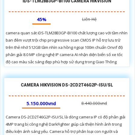
IDS-TLM28B3GP-BI100 CAMERA HIKVISION
45%
Liên Hệ
camera quan sát iDS-TLM28B3GP-BI100 chất lượng cao với tầm nhìn
ban đêm vượt trội chip progressive scan CMOS IP hỗ trợ lưu trữ
trên thẻ nhớ 512GB tầm nhìn xa hồng ngoại 100m chuẩn Onvif độ
phân giải 8.0 MP công nghệ IP camera AI nhận diện biển số xe tốc
độ cao màu sắc sáng đẹp phù hợp sử dụng trong Giao Thông
CAMERA HIKVISION DS-2CD2T46G2P-ISU/SL
5.150.000vnd
8.440.000vnd
Camera DS-2CD2T46G2P-ISU/SL là dòng camera IP có độ phân giải
4MP trang bị công nghệ DarkFighter giúp cải thiện hình ảnh trong
điều kiện ánh sáng yếu. Camera hỗ trợ phân loại con người và