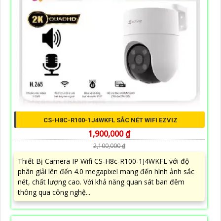
CS-H8C-R100-1J4WKFL SẮC NÉT WIFI EZVIZ
1,900,000 ₫
2,100,000 ₫
Thiết Bị Camera IP Wifi CS-H8c-R100-1J4WKFL với độ
phân giải lên đến 4.0 megapixel mang đến hình ảnh sắc
nét, chất lượng cao. Với khả năng quan sát ban đêm
thông qua công nghệ...