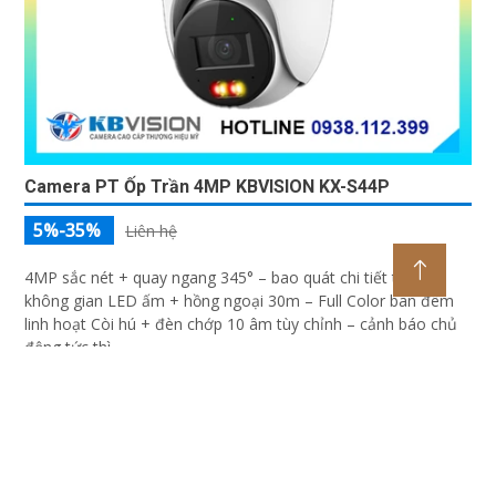
Camera PT Ốp Trần 4MP KBVISION KX-S44P
5%-35%
Liên hệ
4MP sắc nét + quay ngang 345° – bao quát chi tiết toàn
không gian LED ấm + hồng ngoại 30m – Full Color ban đêm
linh hoạt Còi hú + đèn chớp 10 âm tùy chỉnh – cảnh báo chủ
động tức thì