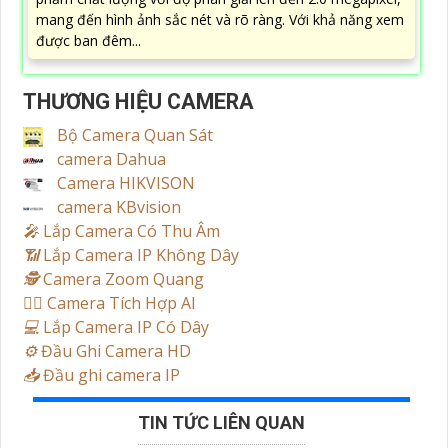
mang đến hình ảnh sắc nét và rõ ràng. Với khả năng xem
được ban đêm...
THƯƠNG HIỆU CAMERA
Bộ Camera Quan Sát
camera Dahua
Camera HIKVISON
camera KBvision
️🎤️
Lắp Camera Có Thu Âm
📶
Lắp Camera IP Không Dây
🕵️
Camera Zoom Quang
🧛‍♀️
Camera Tích Hợp AI
💻
Lắp Camera IP Có Dây
⚙️
Đầu Ghi Camera HD
📥
Đầu ghi camera IP
TIN TỨC LIÊN QUAN