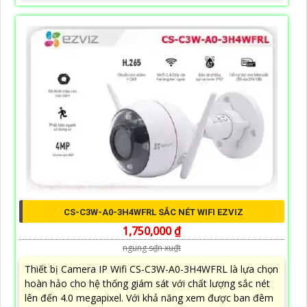
CS-C3W-A0-3H4WFRL SẮC NÉT WIFI EZVIZ
1,750,000 ₫
ngung s₫n xu₫t
Thiết bị Camera IP Wifi CS-C3W-A0-3H4WFRL là lựa chọn
hoàn hảo cho hệ thống giám sát với chất lượng sắc nét
lên đến 4.0 megapixel. Với khả năng xem được ban đêm