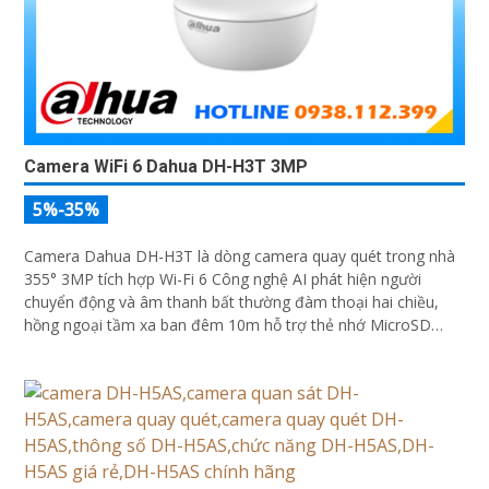
Camera WiFi 6 Dahua DH-H3T 3MP
5%-35%
Camera Dahua DH-H3T là dòng camera quay quét trong nhà
355° 3MP tích hợp Wi-Fi 6 Công nghệ AI phát hiện người
chuyển động và âm thanh bất thường đàm thoại hai chiều,
hồng ngoại tầm xa ban đêm 10m hỗ trợ thẻ nhớ MicroSD
256GB ONVIF và điều khiển từ xa qua ứng dụng DMSS