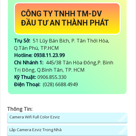
CÔNG TY TNHH TM-DV
ĐẦU TƯ AN THÀNH PHÁT
Trụ Sở:
51 Lũy Bán Bích, P. Tân Thới Hòa,
Q.Tân Phú, TP.HCM
Hotline: 0938.11.23.99
Chi Nhánh 1:
445/38 Tân Hòa Đông,P. Bình
Trị Đông, Q.Bình Tân, TP. HCM
Kỹ Thuật:
0906.855.330
Điện Thoại:
(028) 6688.4949
Thông Tin:
Camera Wifi Full Color Ezviz
Lắp Camera Ezviz Trong Nhà