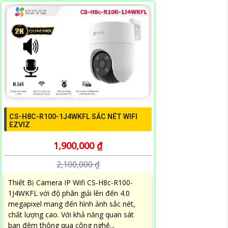
CS-H8C-R100-1J4WKFL SẮC NÉT WIFI
EZVIZ
1,900,000 ₫
2,100,000 ₫
Thiết Bị Camera IP Wifi CS-H8c-R100-
1J4WKFL với độ phân giải lên đến 4.0
megapixel mang đến hình ảnh sắc nét,
chất lượng cao. Với khả năng quan sát
ban đêm thông qua công nghệ...