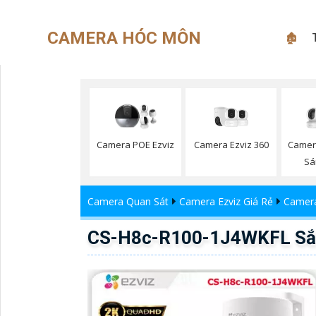
CAMERA HÓC MÔN
🏚
Camera Ezviz 360
Camera POE Ezviz
Camer
Sá
Camera Quan Sát
Camera Ezviz Giá Rẻ
Camera
CS-H8c-R100-1J4WKFL Sắc 