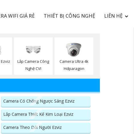
RA WIFI GIÁ RẺ
THIẾT BỊ CÔNG NGHỆ
LIÊN HỆ
Lắp Camera Công
 Ezviz
Camera Ultra 4k
Nghệ CVI
Hdparagon
Camera Có Chống Ngược Sáng Ezviz
Lắp Camera Thiết Kế Kim Loại Ezviz
Camera Theo Dỏi Người Ezviz