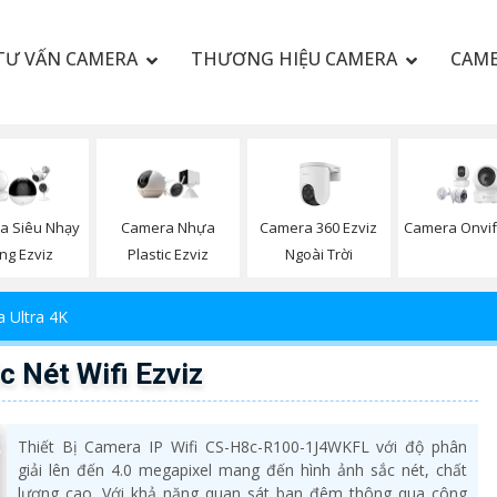
TƯ VẤN CAMERA
THƯƠNG HIỆU CAMERA
CAME
Camera 360 Ezviz
a Siêu Nhạy
Camera Nhựa
Camera Onvif
Ngoài Trời
ng Ezviz
Plastic Ezviz
 Ultra 4K
Nét Wifi Ezviz
Thiết Bị Camera IP Wifi CS-H8c-R100-1J4WKFL với độ phân
giải lên đến 4.0 megapixel mang đến hình ảnh sắc nét, chất
lượng cao. Với khả năng quan sát ban đêm thông qua công