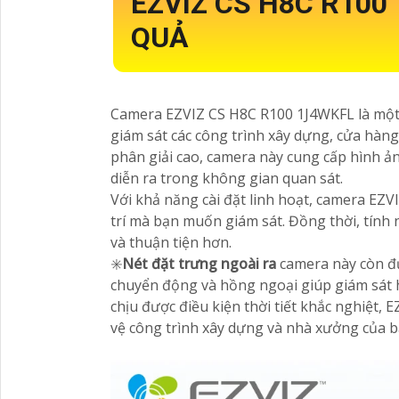
EZVIZ CS H8C R100
QUẢ
Camera EZVIZ CS H8C R100 1J4WKFL là một th
giám sát các công trình xây dựng, cửa hàng
phân giải cao, camera này cung cấp hình ản
diễn ra trong không gian quan sát.
Với khả năng cài đặt linh hoạt, camera EZV
trí mà bạn muốn giám sát. Đồng thời, tính n
và thuận tiện hơn.
✳️
Nét đặt trưng ngoài ra
camera này còn đ
chuyển động và hồng ngoại giúp giám sát 
chịu được điều kiện thời tiết khắc nghiệt,
vệ công trình xây dựng và nhà xưởng của b