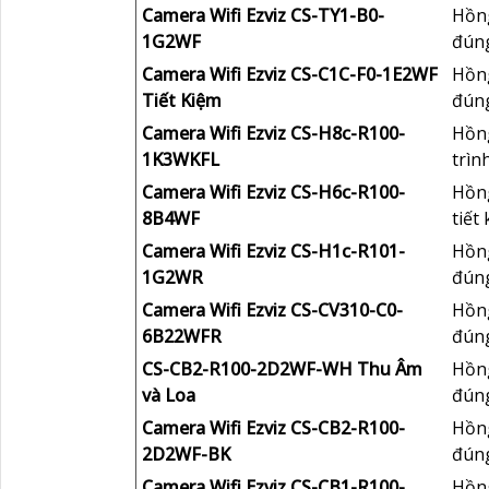
Camera Wifi Ezviz CS-TY1-B0-
Hồng
1G2WF
đúng
Camera Wifi Ezviz CS-C1C-F0-1E2WF
Hồng
Tiết Kiệm
đúng
Camera Wifi Ezviz CS-H8c-R100-
Hồng
1K3WKFL
trìn
Camera Wifi Ezviz CS-H6c-R100-
Hồng
8B4WF
tiết
Camera Wifi Ezviz CS-H1c-R101-
Hồng
1G2WR
đúng
Camera Wifi Ezviz CS-CV310-C0-
Hồng
6B22WFR
đúng
CS-CB2-R100-2D2WF-WH Thu Âm
Hồng
và Loa
đúng
Camera Wifi Ezviz CS-CB2-R100-
Hồng
2D2WF-BK
đúng
Camera Wifi Ezviz CS-CB1-R100-
Hồng