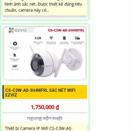
hình ảnh sắc nét. Được thiết kế đúng tiêu
chuẩn, camera này có...
CS-C3W-A0-3H4WFRL SẮC NÉT WIFI
EZVIZ
1,750,000 ₫
ngung s₫n xu₫t
Thiết bị Camera IP Wifi CS-C3W-A0-