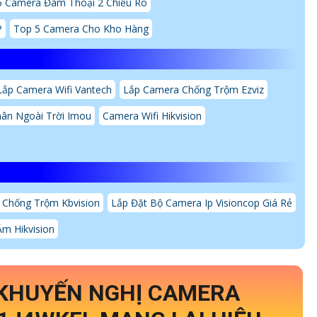
5 Camera Đàm Thoại 2 Chiều Rõ
P
Top 5 Camera Cho Kho Hàng
Lắp Camera Wifi Vantech
Lắp Camera Chống Trộm Ezviz
ân Ngoài Trời Imou
Camera Wifi Hikvision
 Chống Trộm Kbvision
Lắp Đặt Bộ Camera Ip Visioncop Giá Rẻ
m Hikvision
 KHUYẾN NGHỊ CAMERA