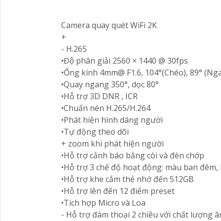
Camera quay quét WiFi 2K
+
- H.265
•Độ phân giải 2560 × 1440 @ 30fps
•Ống kính 4mm@ F1.6, 104°(Chéo), 89° (Ng
•Quay ngang 350°, dọc 80°
•Hỗ trợ 3D DNR , ICR
•Chuấn nén H.265/H.264
•Phát hiện hình dáng người
•Tự động theo dõi
+ zoom khi phát hiện người
•Hỗ trợ cảnh báo bằng còi và đèn chớp
•Hỗ trợ 3 chế độ hoạt động: màu ban đêm
•Hỗ trợ khe cắm thẻ nhớ đến 512GB
•Hỗ trợ lên đến 12 điểm preset
•Tích hợp Micro và Loa
- Hỗ trợ đàm thoại 2 chiều với chất lượn