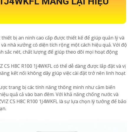
 1J4WKFL MANG LẠI HIỆU
iết bị an ninh cao cấp được thiết kế để giúp quản lý và
 và nhà xưởng có diện tích rộng một cách hiệu quả. Với độ
h sắc nét, chất lượng để giúp theo dõi mọi hoạt động
IZ CS H8C R100 1J4WKFL có thể dễ dàng được lắp đặt và vị
ăng kết nối không dây giúp việc cài đặt trở nên linh hoạt
ược trang bị các tính năng thông minh như cảm biến
hiệu quả cả vào ban đêm. Với khả năng chống nước và
 EZVIZ CS H8C R100 1J4WKFL là sự lựa chọn lý tưởng để bảo
ạn.