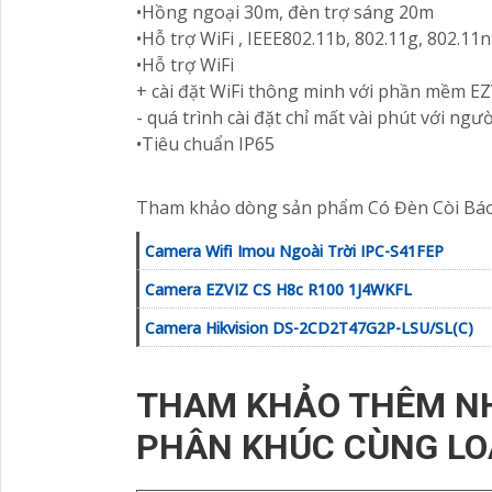
•Hồng ngoại 30m, đèn trợ sáng 20m
•Hỗ trợ WiFi , IEEE802.11b, 802.11g, 802.11
•Hỗ trợ WiFi
+ cài đặt WiFi thông minh với phần mềm E
- quá trình cài đặt chỉ mất vài phút với ngươ
•Tiêu chuẩn IP65
Tham khảo dòng sản phẩm Có Đèn Còi Báo
Camera Wifi Imou Ngoài Trời IPC-S41FEP
Camera EZVIZ CS H8c R100 1J4WKFL
Camera Hikvision DS-2CD2T47G2P-LSU/SL(C)
THAM KHẢO THÊM N
PHÂN KHÚC CÙNG LO