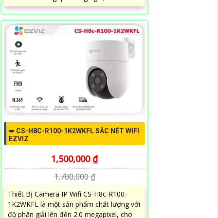
➠ CS-H8C-R100-1K2WKFL SẮC NÉT WIFI
EZVIZ
1,500,000 ₫
1,700,000 ₫
Thiết Bị Camera IP Wifi CS-H8c-R100-
1K2WKFL là một sản phẩm chất lượng với
độ phân giải lên đến 2.0 megapixel, cho