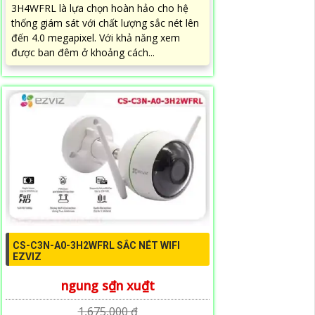
3H4WFRL là lựa chọn hoàn hảo cho hệ
thống giám sát với chất lượng sắc nét lên
đến 4.0 megapixel. Với khả năng xem
được ban đêm ở khoảng cách...
CS-C3N-A0-3H2WFRL SẮC NÉT WIFI
EZVIZ
ngung s₫n xu₫t
1,675,000 ₫