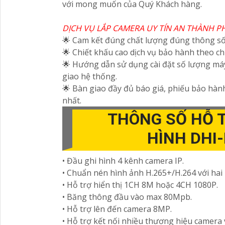
với mong muốn của Quý Khách hàng.
DỊCH VỤ LẮP CAMERA UY TÍN AN THÀNH P
🌟 Cam kết đúng chất lượng đúng thông s
🌟 Chiết khấu cao dịch vụ bảo hành theo c
🌟 Hướng dẫn sử dụng cài đặt số lượng máy
giao hệ thống.
🌟 Bàn giao đầy đủ báo giá, phiếu bảo hà
nhất.
THÔNG SỐ HỖ T
HÌNH DHI
• Đầu ghi hình 4 kênh camera IP.
• Chuẩn nén hình ảnh H.265+/H.264 với hai 
• Hỗ trợ hiển thị 1CH 8M hoặc 4CH 1080P.
• Băng thông đầu vào max 80Mpb.
• Hỗ trợ lên đến camera 8MP.
• Hỗ trợ kết nối nhiều thương hiệu camera 