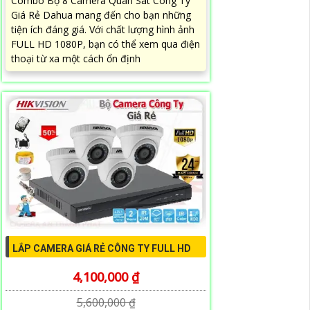
Combo Bộ 8 Camera Quan Sát Công Ty
Giá Rẻ Dahua mang đến cho bạn những
tiện ích đáng giá. Với chất lượng hình ảnh
FULL HD 1080P, bạn có thể xem qua điện
thoại từ xa một cách ổn định
LẮP CAMERA GIÁ RẺ CÔNG TY FULL HD
4,100,000 ₫
5,600,000 ₫