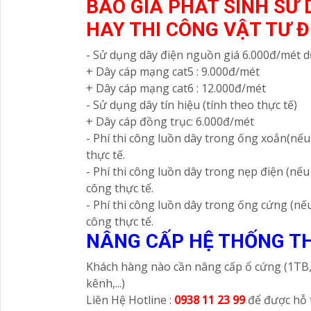
BÁO GIÁ PHÁT SINH SỬ 
HAY THI CÔNG VẬT TƯ Đ
- Sử dụng dây điện nguồn giá 6.000đ/mét dự
+ Dây cáp mạng cat5 : 9.000đ/mét
+ Dây cáp mạng cat6 : 12.000đ/mét
- Sử dụng dây tín hiệu (tính theo thực tế)
+ Dây cáp đồng trục: 6.000đ/mét
- Phí thi công luồn dây trong ống xoắn(nếu
thực tế.
- Phí thi công luồn dây trong nẹp điện (nếu
công thực tế.
- Phí thi công luồn dây trong ống cứng (nếu
công thực tế.
NÂNG CẤP HỆ THỐNG T
Khách hàng nào cần nâng cấp ổ cứng (1TB, 2
kênh,...)
Liên Hệ Hotline :
0938 11 23 99
để được hỗ t