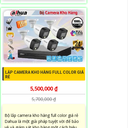
LẮP CAMERA KHO HÀNG FULL COLOR GIÁ
RẺ
5,500,000 ₫
5,700,000 ₫
Bộ lắp camera kho hàng full color giá rẻ
Dahua là một giải pháp tuyệt vời để bảo
vệ và giám sát kho hàng một cách hiệu