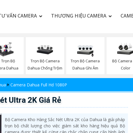
TƯ VẤN CAMERA
THƯƠNG HIỆU CAMERA
CAME
Trọn Bộ Camera
Trọn Bộ Camera
Bộ Camera 
 Trọn Bộ
Dahua Chống Trộm
Dahua Ghi Âm
Color
era Dahua
hua
Camera Dahua Full Hd 1080P
t Ultra 2K Giá Rẻ
Bộ Camera Kho Hàng Sắc Nét Ultra 2K của Dahua là giải pháp
trọn bộ chất lượng cho việc giám sát kho hàng hiệu quả Bộ
camera được thiết kế cứng cáp chắc chắn cung cấp hình ảnh