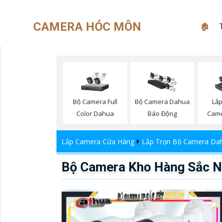
CAMERA HÓC MÔN
🏚
Bộ Camera Full
Bộ Camera Dahua
Lắp
Color Dahua
Báo Động
Cam
Lắp Camera Cửa Hàng
Lắp Trọn Bộ Camera Da
Bộ Camera Kho Hàng Sắc Né