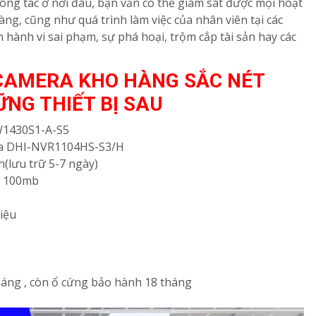
ông tác ở nơi đâu, bạn vẫn có thể giám sát được mọi hoạt
ng, cũng như quá trình làm việc của nhân viên tại các
h hành vi sai phạm, sự phá hoại, trộm cắp tài sản hay các
 CAMERA KHO HÀNG SẮC NÉT
ỮNG THIẾT BỊ SAU
FW1430S1-A-S5
era DHI-NVR1104HS-S3/H
h(lưu trữ 5-7 ngày)
rt 100mb
iệu
háng , còn ổ cứng bảo hành 18 tháng