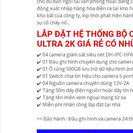
cho dù bạn ngồi tại văn phòng hoặc đang c
động xuất nhập hàng hóa diễn ra tại kho hà
kho bãi của công ty, kịp thời phát hiện hàn
sự cố cháy nổ...
LẮP ĐẶT HỆ THỐNG BỘ
ULTRA 2K GIÁ RẺ CÓ NH
✔️ 04 camera giám sát siêu nét DH-IPC-H
✔️ 01 Đầu ghi hình chuyên dụng cho cam
✔️ 01 Ổ cứng 500GB lưu trữ dữ liệu hình ản
✔️ 01 Switch chia tín hiệu cho camera 5 po
✔️ 04 Nguồn camera chuyên dùng 12V-2A
✔️ Tặng 50m dây điện nguồn hoặc dây tín h
✔️ Tặng tên miền xem ngoại mạng từ xa
✔️ Miễn phí nhân công lắp đặt tại nhà
=> Bảo hành : Đầu ghi hình và camera 24 t