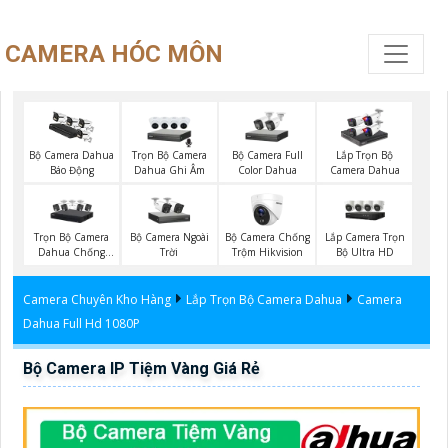
CAMERA HÓC MÔN
Trọn Bộ Camera
Bộ Camera Full
Bộ Camera Dahua
Lắp Trọn Bộ
Dahua Ghi Âm
Color Dahua
Báo Động
Camera Dahua
Trọn Bộ Camera
Bộ Camera Ngoài
Bộ Camera Chống
Lắp Camera Trọn
Dahua Chống
Trời
Trộm Hikvision
Bộ Ultra HD
Trộm
Camera Chuyên Kho Hàng
Lắp Trọn Bộ Camera Dahua
Camera
Dahua Full Hd 1080P
Bộ Camera IP Tiệm Vàng Giá Rẻ