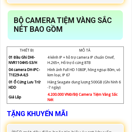
BỘ CAMERA TIỆM VÀNG SẮC
NÉT BAO GỒM
THIẾT BỊ
MÔ TẢ
01 Đầu Ghi DHI-
4 kênh IP + hỗ trợ camera IP chuẩn Onvif,
NVR1104HS-S3/H
H.265+, Hỗ trợ ổ cứng 8TB
04 camera DH-IPC-
Hình ảnh Full HD 1080P, hồng ngoại 80m, vỏ
T1E29-A-IL5
kim loại, IP 67
01 Ổ Cứng Lưu Trữ
Hãng Seagate dung lượng 500GB (Ghi hình 6
HDD
-7 ngày)
4.200.000 VNĐ/Bộ Camera Tiệm Vàng Sắc
Giá Lắp
Nét
TẶNG KHUYẾN MÃI