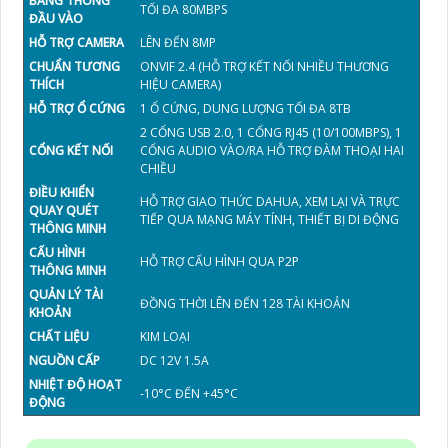
BĂNG THÔNG
TỐI ĐA 80MBPS
ĐẦU VÀO
HỖ TRỢ CAMERA
LÊN ĐẾN 8MP
CHUẨN TƯƠNG
ONVIF 2.4 (HỖ TRỢ KẾT NỐI NHIỀU THƯƠNG
THÍCH
HIỆU CAMERA)
HỖ TRỢ Ổ CỨNG
1 Ổ CỨNG, DUNG LƯỢNG TỐI ĐA 8TB
2 CỔNG USB 2.0, 1 CỔNG RJ45 (10/100MBPS), 1
CỔNG KẾT NỐI
CỔNG AUDIO VÀO/RA HỖ TRỢ ĐÀM THOẠI HAI
CHIỀU
ĐIỀU KHIỂN
HỖ TRỢ GIAO THỨC DAHUA, XEM LẠI VÀ TRỰC
QUAY QUÉT
TIẾP QUA MẠNG MÁY TÍNH, THIẾT BỊ DI ĐỘNG
THÔNG MINH
CẤU HÌNH
HỖ TRỢ CẤU HÌNH QUA P2P
THÔNG MINH
QUẢN LÝ TÀI
ĐỒNG THỜI LÊN ĐẾN 128 TÀI KHOẢN
KHOẢN
CHẤT LIỆU
KIM LOẠI
NGUỒN CẤP
DC 12V 1.5A
NHIỆT ĐỘ HOẠT
-10°C ĐẾN +45°C
ĐỘNG