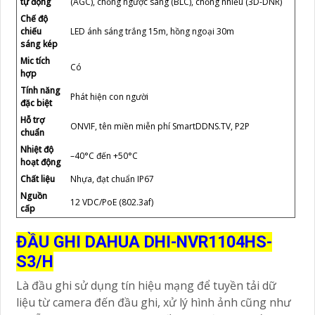
tự động
(AGC), chống ngược sáng (BLC), chống nhiễu (3D-DNR)
Chế độ
chiếu
LED ánh sáng trắng 15m, hồng ngoại 30m
sáng kép
Mic tích
Có
hợp
Tính năng
Phát hiện con người
đặc biệt
Hỗ trợ
ONVIF, tên miền miễn phí SmartDDNS.TV, P2P
chuẩn
Nhiệt độ
–40°C đến +50°C
hoạt động
Chất liệu
Nhựa, đạt chuẩn IP67
Nguồn
12 VDC/PoE (802.3af)
cấp
ĐẦU GHI DAHUA DHI-NVR1104HS-
S3/H
Là đầu ghi sử dụng tín hiệu mạng để tuyền tải dữ
liệu từ camera đến đầu ghi, xử lý hình ảnh cũng như