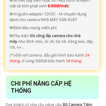
🌺50 mét dây điện hoặc tín hiệu (vượt khuyến
mãi sẽ tính phát sinh
6.000đ/mét
)
🌺4 nguồn adapter 12VDC -1A chuyên dụng
dành cho camera NHÀ MÁY SẢN XUẤT
🌺Bấm đầu mạng miễn phí
🌺Phụ kiện
thi công lắp camera cho nhà
máy
như đinh móc, ốc vít, tắc kê, băng keo, dây
rút, v.v ...
(*) Đối với camera, đầu ghi hình bảo hành
24
tháng
, ổ cứng 500GB bảo hành
18 tháng
.
CHI PHÍ NÂNG CẤP HỆ
THỐNG
Quý khách có nhu cầu nâng cấp
Bộ Camera Tiệm