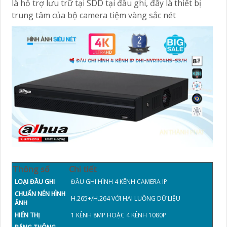
là hỗ trợ lưu trữ tại SDD tại đầu ghi, đây là thiết bị
trung tâm của bộ camera tiệm vàng sắc nét
Thông số
Chi tiết
LOẠI ĐẦU GHI
ĐẦU GHI HÌNH 4 KÊNH CAMERA IP
CHUẨN NÉN HÌNH
H.265+/H.264 VỚI HAI LUỒNG DỮ LIỆU
ẢNH
HIỂN THỊ
1 KÊNH 8MP HOẶC 4 KÊNH 1080P