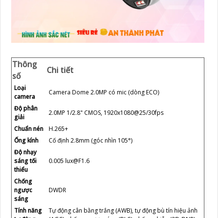
Thông
Chi tiết
số
Loại
Camera Dome 2.0MP có mic (dòng ECO)
camera
Độ phân
2.0MP 1/2.8" CMOS, 1920x1080@25/30fps
giải
Chuẩn nén
H.265+
Ống kính
Cố định 2.8mm (góc nhìn 105°)
Độ nhạy
sáng tối
0.005 lux@F1.6
thiểu
Chống
ngược
DWDR
sáng
Tính năng
Tự động cân bằng trắng (AWB), tự động bù tín hiệu ảnh