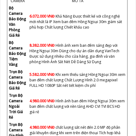
CAMERA
MÔ TẢ
Bộ
Camera
6.072.000 VNĐ
Khả Năng Được thiết kế với công nghệ
Báo Động
mới nhất là IP Xem ban đêm Hồng Ngoại 30m giám sát
Văn
phù hơp Chất lượng Chiết khấu cao
Phòng
Giá Rẻ
Bộ
8.382.000 VNĐ
Hình ảnh xem ban đêm sáng đẹp với
Camera
Hồng Ngoại 30m Dùng cho dự án dân dụng VanTech
Báo Động
Được sử dụng nhiều cho cửa hàng, gia đình và văn
Tiệm
phòng Hình Ảnh Sắt Nét Dễ Dàng Sử Dụng
Vàng
Trọn Bộ
5.582.000 VNĐ
Khi xem thiếu sáng Hồng Ngoại 30m xem
Camera
ban đêm chất lượng Chất Lượng Hình 2.0 megapixel
Báo Động
FULL HD 1080P Sắt nét tiết kiệm chi phí
Giá Rẻ
Trọn Bộ
Camera
4.980.000 VNĐ
Hình ảnh ban đêm Hồng Ngoại 30m xem
Ngoài
ban đêm chất lượng với nền tảng AHD CVI TVI BCS HD
Trời Giá
giá rẻ
Rẻ
Trọn Bộ
4.980.000 VNĐ
chất lượng sắt nét đến 2.0 MP độ phân
Camera
giải khuyên dùng khi xem trên điện thoại Tích hợp khả
Gia Đình