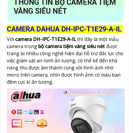
THÔNG TIN BỘ CAMERA TIỆM
VÀNG SIÊU NÉT
CAMERA DAHUA DH-IPC-T1E29-A-IL
Với
camera DH-IPC-T1E29-A-IL
thì đây là một mẫu
camera trong
bộ camera tiệm vàng siêu nét
được
trang bị nhiều công nghệ hiện đại hỗ trợ đắc lực cho
việc giám sát an ninh ấn tượng, có thể kể đến khả
năng thu được âm thành cùng với hình ảnh nhờ
micro trên camera, nhìn được hình ảnh có màu ban
đêm cực kì ấn tượng.