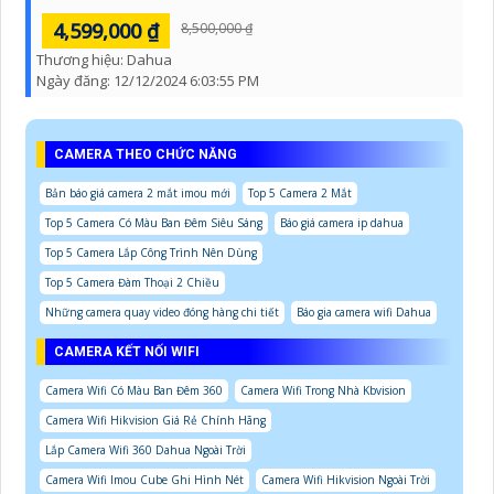
4,599,000 ₫
8,500,000 ₫
Thương hiệu:
Dahua
Ngày đăng:
12/12/2024 6:03:55 PM
CAMERA THEO CHỨC NĂNG
Bản báo giá camera 2 mắt imou mới
Top 5 Camera 2 Mắt
Top 5 Camera Có Màu Ban Đêm Siêu Sáng
Báo giá camera ip dahua
Top 5 Camera Lắp Công Trình Nên Dùng
Top 5 Camera Đàm Thoại 2 Chiều
Những camera quay video đóng hàng chi tiết
Báo gia camera wifi Dahua
CAMERA KẾT NỐI WIFI
Camera Wifi Có Màu Ban Đêm 360
Camera Wifi Trong Nhà Kbvision
Camera Wifi Hikvision Giá Rẻ Chính Hãng
Lắp Camera Wifi 360 Dahua Ngoài Trời
Camera Wifi Imou Cube Ghi Hình Nét
Camera Wifi Hikvision Ngoài Trời