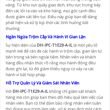
vàng. Từ khu vực quầy giao dịch, khu vực trưng bày
đến các lối ra vào và kho hàng, mọi góc cạnh đều
được giám sát liên tục. Điều này giúp bạn dễ dàng
phát hiện và xử lý kịp thời các tình huống bất
thường.
Ngăn Ngừa Trộm Cắp Và Hành Vi Gian Lận
Sự hiện diện của
DH-IPC-T1E29-A-IL
là một yếu tố
mạnh mẽ để răn đe các hành vi trộm cắp, gian lận từ
bên trong và bên ngoài tiệm. Nhân viên và khách
hàng đều nhận thức rõ rằng mọi hành động đều
được ghi lại, từ đó giảm thiểu nguy cơ xảy ra các
hành vi bất hợp pháp.
Hỗ Trợ Quản Lý Và Giám Sát Nhân Viên
Với
DH-IPC-T1E29-A-IL
không chỉ giám sát khách
hàng mà còn giúp bạn theo dõi hiệu quả làm việc của
nhân viên. Bạn có thể đảm bảo rằng nhân viên tuân
thủ đúng quy trình làm việc, xử lý giao dịch một cách