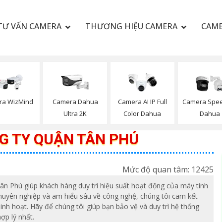
TƯ VẤN CAMERA
THƯƠNG HIỆU CAMERA
CAME
ra WizMind
Camera Dahua
Camera AI IP Full
Camera Spe
Ultra 2K
Color Dahua
Dahua
NG TY QUẬN TÂN PHÚ
Mức độ quan tâm: 12425
Tân Phú giúp khách hàng duy trì hiệu suất hoạt động của máy tính
 chuyên nghiệp và am hiểu sâu về công nghệ, chúng tôi cam kết
linh hoạt. Hãy để chúng tôi giúp bạn bảo vệ và duy trì hệ thống
ợp lý nhất.