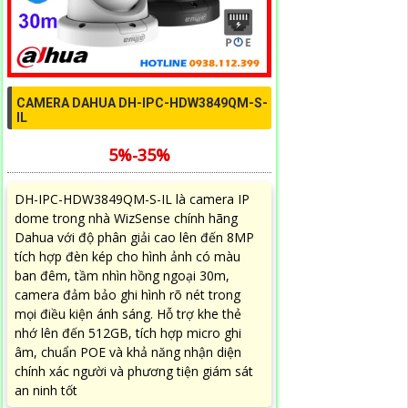
CAMERA DAHUA DH-IPC-HDW3849QM-S-
IL
5%-35%
DH-IPC-HDW3849QM-S-IL là camera IP
dome trong nhà WizSense chính hãng
Dahua với độ phân giải cao lên đến 8MP
tích hợp đèn kép cho hình ảnh có màu
ban đêm, tầm nhìn hồng ngoại 30m,
camera đảm bảo ghi hình rõ nét trong
mọi điều kiện ánh sáng. Hỗ trợ khe thẻ
nhớ lên đến 512GB, tích hợp micro ghi
âm, chuẩn POE và khả năng nhận diện
chính xác người và phương tiện giám sát
an ninh tốt