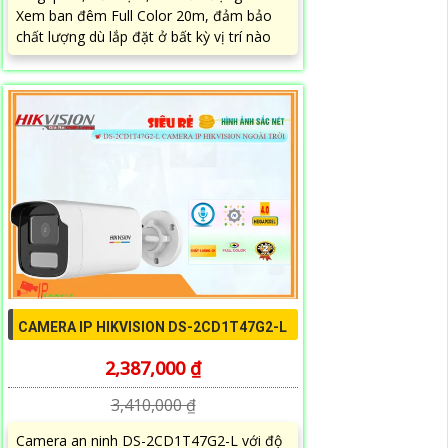
Xem ban đêm Full Color 20m, đảm bảo
chất lượng dù lắp đặt ở bất kỳ vị trí nào
CAMERA IP HIKVISION DS-2CD1T47G2-L
2,387,000 ₫
3,410,000 ₫
Camera an ninh DS-2CD1T47G2-L với độ