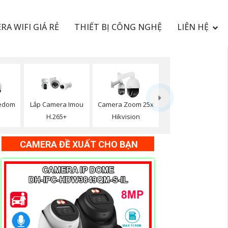
RA WIFI GIÁ RẺ
THIẾT BỊ CÔNG NGHỆ
LIÊN HỆ
edom
Lắp Camera Imou
Camera Zoom 25x
H.265+
Hikvision
CAMERA ĐỀ XUẤT CHO BẠN