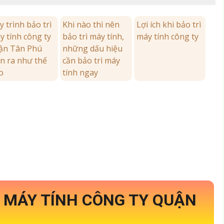
 trình bảo trì
Khi nào thì nên
Lợi ích khi bảo trì
y tính công ty
bảo trì máy tính,
máy tính công ty
ận Tân Phú
những dấu hiệu
ễn ra như thế
cần bảo trì máy
o
tính ngay
Ì MÁY TÍNH CÔNG TY QUẬN