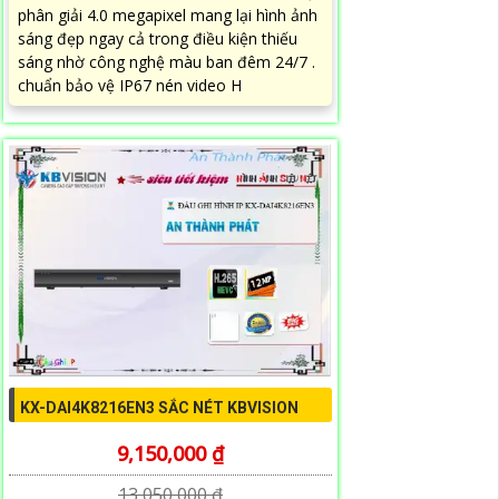
phân giải 4.0 megapixel mang lại hình ảnh
sáng đẹp ngay cả trong điều kiện thiếu
sáng nhờ công nghệ màu ban đêm 24/7 .
chuẩn bảo vệ IP67 nén video H
KX-DAI4K8216EN3 SẮC NÉT KBVISION
9,150,000 ₫
13,050,000 ₫