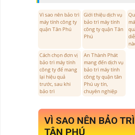
Vì sao nên bảo trì
Giới thiệu dịch vụ
Quy
máy tính công ty
bảo trì máy tính
má
quận Tân Phú
công ty quận Tân
qu
Phú
di
nà
Cách chọn đơn vị
An Thành Phát
bảo trì máy tính
mang đến dịch vụ
công ty để mang
bảo trì máy tính
lại hiệu quả
công ty quận tân
trước, sau khi
Phú uy tín,
bảo trì
chuyên nghiệp
VÌ SAO NÊN BẢO TR
TÂN PHÚ