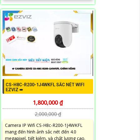
CS-H8C-R200-1J4WKFL SẮC NÉT WIFI
EZVIZ ➠
1,800,000 ₫
2,000,000 ₫
Camera IP Wifi CS-H8c-R200-1J4WKFL
mang đến hình ảnh sắc nét đến 4.0
megapixel, tiết kiệm, và chất lượng cao.